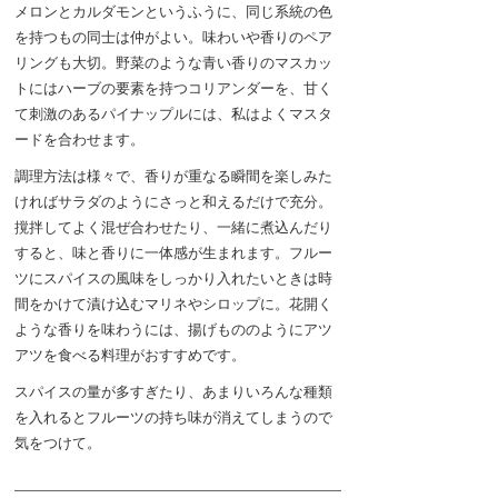
メロンとカルダモンというふうに、同じ系統の色
を持つもの同士は仲がよい。味わいや香りのペア
リングも大切。野菜のような青い香りのマスカッ
トにはハーブの要素を持つコリアンダーを、甘く
て刺激のあるパイナップルには、私はよくマスタ
ードを合わせます。
調理方法は様々で、香りが重なる瞬間を楽しみた
ければサラダのようにさっと和えるだけで充分。
撹拌してよく混ぜ合わせたり、一緒に煮込んだり
すると、味と香りに一体感が生まれます。フルー
ツにスパイスの風味をしっかり入れたいときは時
間をかけて漬け込むマリネやシロップに。花開く
ような香りを味わうには、揚げもののようにアツ
アツを食べる料理がおすすめです。
スパイスの量が多すぎたり、あまりいろんな種類
を入れるとフルーツの持ち味が消えてしまうので
気をつけて。