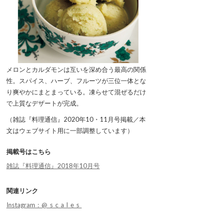
メロンとカルダモンは互いを深め合う最高の関係
性。スパイス、ハーブ、フルーツが三位一体とな
り爽やかにまとまっている。凍らせて混ぜるだけ
で上質なデザートが完成。
（雑誌『料理通信』2020年10・11月号掲載／本
文はウェブサイト用に一部調整しています）
掲載号はこちら
雑誌『料理通信』2018年10月号
関連リンク
Instagram：@_s_c_a_l_e_s_