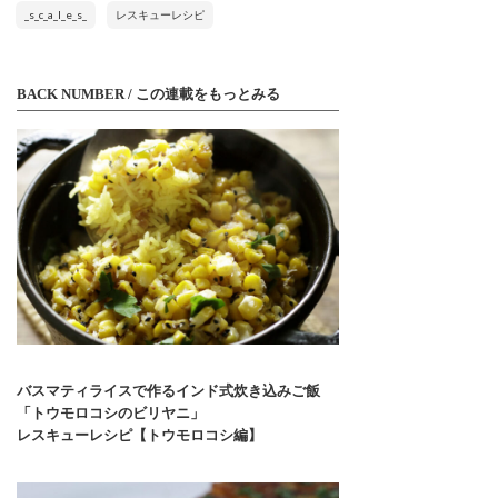
_s_c_a_l_e_s_
レスキューレシピ
BACK NUMBER / この連載をもっとみる
バスマティライスで作るインド式炊き込みご飯
「トウモロコシのビリヤニ」
レスキューレシピ【トウモロコシ編】