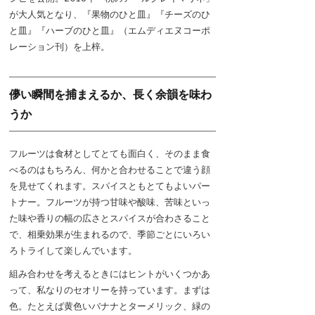
が大人気となり、『果物のひと皿』『チーズのひ
と皿』『ハーブのひと皿』（エムディエヌコーポ
レーション刊）を上梓。
儚い瞬間を捕まえるか、長く余韻を味わ
うか
フルーツは食材としてとても面白く、そのまま食
べるのはもちろん、何かと合わせることで違う顔
を見せてくれます。スパイスともとてもよいパー
トナー。フルーツが持つ甘味や酸味、苦味といっ
た味や香りの幅の広さとスパイスが合わさること
で、相乗効果が生まれるので、季節ごとにいろい
ろトライして楽しんでいます。
組み合わせを考えるときにはヒントがいくつかあ
って、私なりのセオリーを持っています。まずは
色。たとえば黄色いバナナとターメリック、緑の