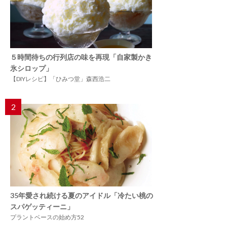
５時間待ちの行列店の味を再現「自家製かき
氷シロップ」
【DIYレシピ】「ひみつ堂」森西浩二
2
35年愛され続ける夏のアイドル「冷たい桃の
スパゲッティーニ」
プラントベースの始め方52