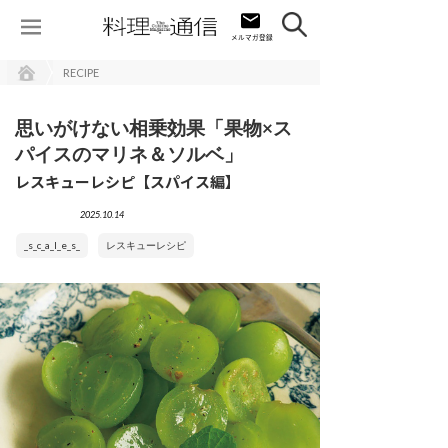
RECIPE
思いがけない相乗効果「果物×ス
パイスのマリネ＆ソルベ」
レスキューレシピ【スパイス編】
2025.10.14
_s_c_a_l_e_s_
レスキューレシピ