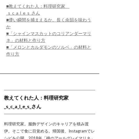
■教えてくれた人：料理研究家
_s_c_a_l_e_s_さん
■儚い瞬間を捕まえるか、長く余韻を味わう
か
■「シャインマスカットのコリアンダーマリ
ネ」の材料と作り方
■「メロンとカルダモンのソルベ」の材料と
作り方
教えてくれた人：料理研究家
_s_c_a_l_e_s_さん
料理研究家。服飾デザインのキャリアを積み渡
伊。そこで食に目覚める。帰国後、Instagramでレ
シピを公開。2018年「桃のアールグレイマリネ」