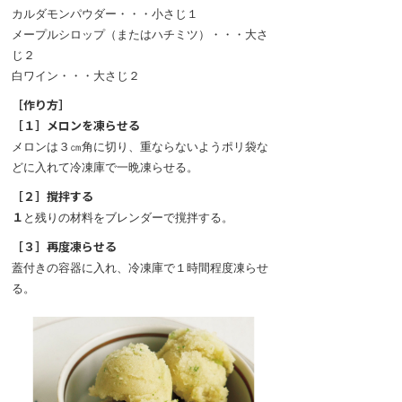
カルダモンパウダー・・・小さじ１
メープルシロップ（またはハチミツ）・・・大さ
じ２
白ワイン・・・大さじ２
［作り方］
［１］メロンを凍らせる
メロンは３㎝角に切り、重ならないようポリ袋な
どに入れて冷凍庫で一晩凍らせる。
［２］撹拌する
１
と残りの材料をブレンダーで撹拌する。
［３］再度凍らせる
蓋付きの容器に入れ、冷凍庫で１時間程度凍らせ
る。