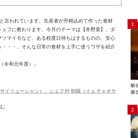
ン*と言われています。生産者が丹精込めて作った食材
1
シェフに教わります。今月のテーマは【冬野菜】。ダ
サツマイモなど、ある程度日持ちはするものの、安心
う・・・。そんな日常の食材を上手に使うワザを紹介
（令和元年度）」
鮨
サイリューシャン）」シェフ 叶 朝陽（イェ チャオヤ
握
滲む
2