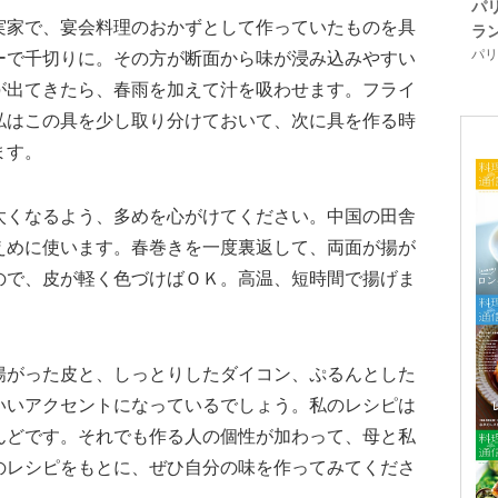
パ
実家で、宴会料理のおかずとして作っていたものを具
ラ
パリ「
ーで千切りに。その方が断面から味が浸み込みやすい
が出てきたら、春雨を加えて汁を吸わせます。フライ
私はこの具を少し取り分けておいて、次に具を作る時
ます。
太くなるよう、多めを心がけてください。中国の田舎
えめに使います。春巻きを一度裏返して、両面が揚が
ので、皮が軽く色づけばＯＫ。高温、短時間で揚げま
揚がった皮と、しっとりしたダイコン、ぷるんとした
いいアクセントになっているでしょう。私のレシピは
んどです。それでも作る人の個性が加わって、母と私
のレシピをもとに、ぜひ自分の味を作ってみてくださ