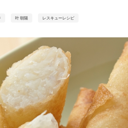
香
叶 朝陽
レスキューレシピ