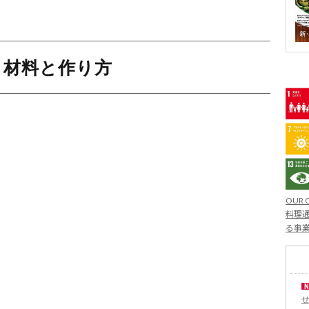
」材料と作り方
OUR 
料理通
る事