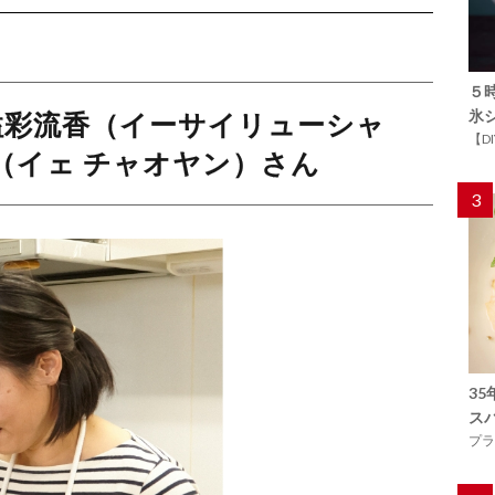
５
氷
溢彩流香（イーサイリューシャ
【D
陽（イェ チャオヤン）さん
3
3
ス
プラ