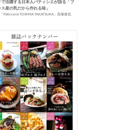
リで活躍する日本人パティシエが語る「フ
ンス産の乳だから作れる味」
Pâtisserie TOSHIYA TAKATSUKA」高塚俊也