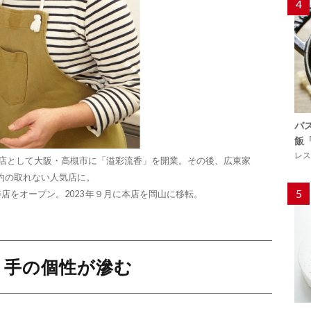
4
バ
飯
レス
専門店として大阪・高槻市に「溢彩流香」を開業。その後、広東家
約の取れない人気店に。
5
比寿店をオープン。2023 年９月に本店を岡山に移転。
り手の個性が滲む