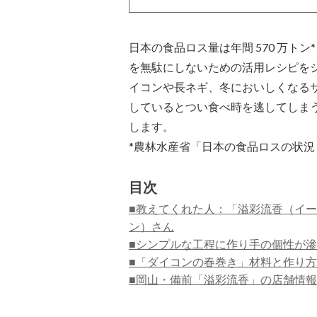
日本の食品ロス量は年間 570 万ト
を無駄にしないための活用レシピを
イコンや長ネギ、冬においしくなる
しているとつい食べ時を逃してしま
します。
*農林水産省「日本の食品ロスの状況
目次
■教えてくれた人：「溢彩流香（イー
ン）さん
■シンプルな工程に作り手の個性が
■「ダイコンの春巻き」材料と作り方
■岡山・備前「溢彩流香」の店舗情報