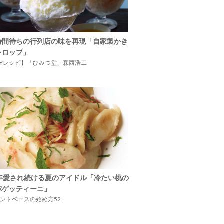
時間待ちの行列店の味を再現「自家製かき
シロップ」
IYレシピ】「ひみつ堂」森西浩二
5年愛され続ける夏のアイドル「冷たい桃の
パゲッティーニ」
ントベースの始め方52