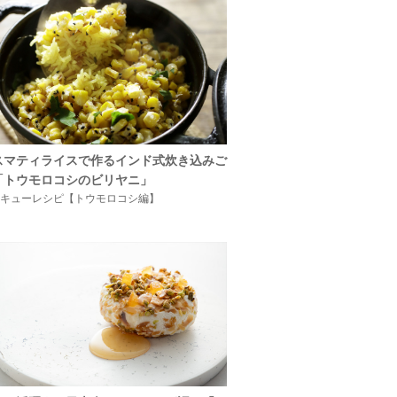
スマティライスで作るインド式炊き込みご
「トウモロコシのビリヤニ」
キューレシピ【トウモロコシ編】