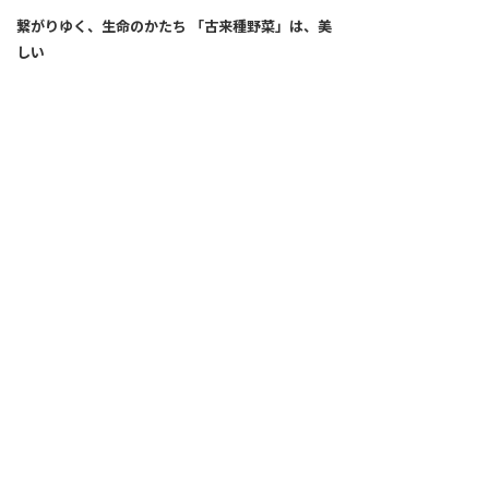
繋がりゆく、生命のかたち 「古来種野菜」は、美
しい
2026.04.02
SNS
ALL
FEATURE
新着記事
注目の動き
MOVEMENT
ワールドガストロノミー
PEOPLE
食のプロたち
未来のレストランへ
食の世界のスペシャリスト
COVID-19
料理人・パン職人・菓子職人