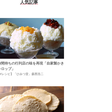
人気記事
時間待ちの行列店の味を再現「自家製かき
シロップ」
IYレシピ】「ひみつ堂」森西浩二