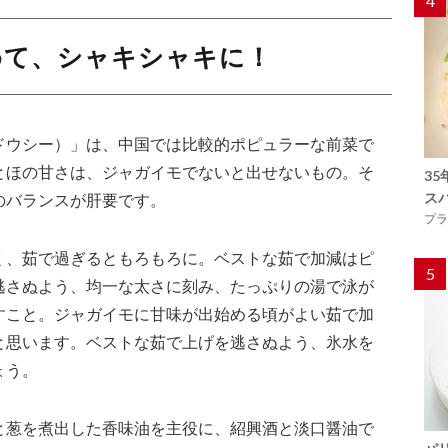
4
めて、シャキシャキに！
ドウシー）」は、中国では比較的ポピュラーな前菜で
とほの甘さは、ジャガイモでないと出せないもの。そ
3
ス
のバランスが肝要です。
プラ
く、茹で過ぎるともろもろに。ベストな茹で加減はピ
5
逃さぬよう、均一な太さに刻み、たっぷりの湯で泳が
すこと。ジャガイモに甘味が出始める頃がよい茹で加
と思います。ベストな茹で上げを逃さぬよう、氷水を
ょう。
と葱を煮出した香味油を主役に、紹興酒と淡口醤油で