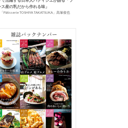
リで活躍する日本人パティシエが語る「フ
ンス産の乳だから作れる味」
Pâtisserie TOSHIYA TAKATSUKA」高塚俊也