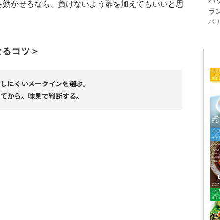
パ
を効かせるなら、負けないよう酢を加えてもいいと思
ラ
パリ「
なるコツ＞
れしにくいメークインを選ぶ。
出てから。味見で判断する。