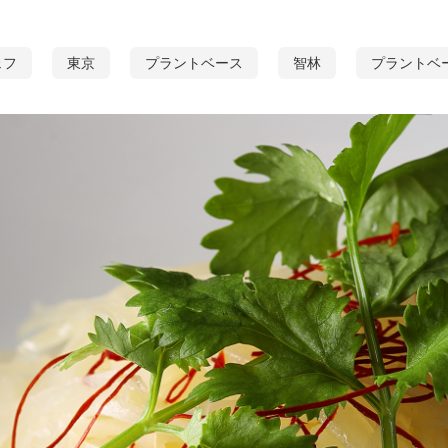
ェフ
東京
プラントベース
智林
プラントベ