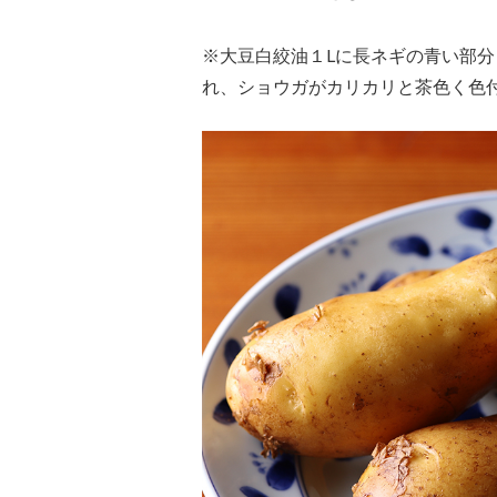
※大豆白絞油１Lに長ネギの青い部
れ、ショウガがカリカリと茶色く色