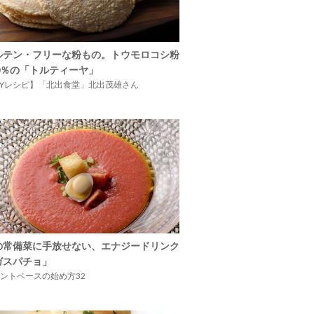
ルテン・フリーな粉もの。トウモロコシ粉
00％の「トルティーヤ」
IYレシピ】「北出食堂」北出茂雄さん
の常備菜に手放せない、エナジードリンク
ガスパチョ」
ントベースの始め方32