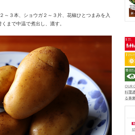
分２～３本、ショウガ２～３片、花椒ひとつまみを入
付くまで中温で煮出し、漉す。
OUR 
料理通
る事