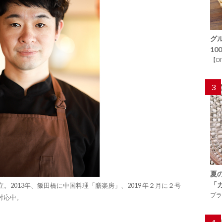
グ
1
【D
3
夏
「
。2013年、飯田橋に中国料理「膳楽房」、2019 年２月に２号
プラ
対応中。