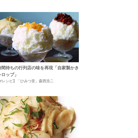
時間待ちの行列店の味を再現「自家製かき
シロップ」
IYレシピ】「ひみつ堂」森西浩二