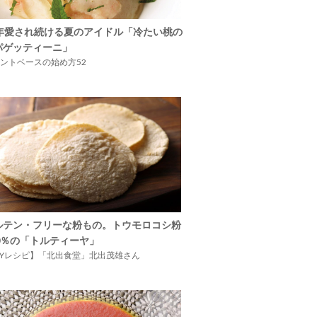
5年愛され続ける夏のアイドル「冷たい桃の
パゲッティーニ」
ントベースの始め方52
ルテン・フリーな粉もの。トウモロコシ粉
00％の「トルティーヤ」
IYレシピ】「北出食堂」北出茂雄さん