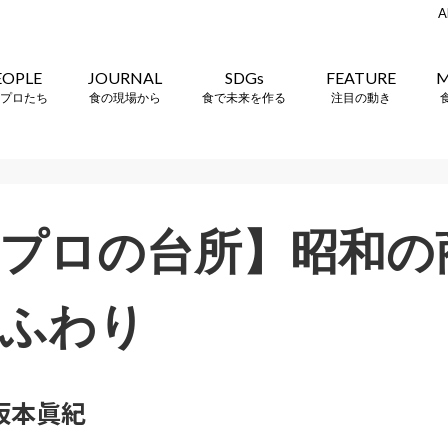
A
EOPLE
JOURNAL
SDGs
FEATURE
M
プロたち
食の現場から
食で未来を作る
注目の動き
プロの台所】昭和の
ふわり
」坂本眞紀