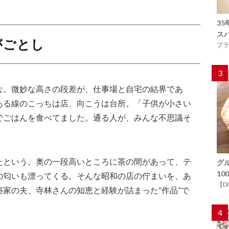
3
ス
がごとし
プラ
3
な。微妙な高さの段差が、仕事場と自宅の結界であ
ある線のこっちは店、向こうは台所。「子供が小さい
でごはんを食べてました。通る人が、みんな不思議そ
。
たという。奥の一段高いところに茶の間があって、テ
グ
1
の匂いも漂ってくる。そんな昭和の店の佇まいを、あ
【D
家の夫、寺林さんの知恵と経験が詰まった“作品”で
4