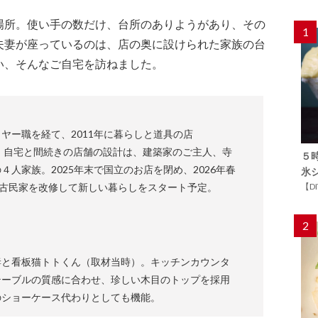
場所。使い手の数だけ、台所のありようがあり、その
1
夫妻が座っているのは、店の奥に設けられた家族の台
い、そんなご自宅を訪ねました。
ヤー職を経て、2011年に暮らしと道具の店
ン。自宅と間続きの店舗の設計は、建築家のご主人、寺
５
人家族。2025年末で国立のお店を閉め、2026年春
氷
の古民家を改修して新しい暮らしをスタート予定。
【D
2
妻と看板猫トトくん（取材当時）。キッチンカウンタ
テーブルの質感に合わせ、珍しい木目のトップを採用
のショーケース代わりとしても機能。