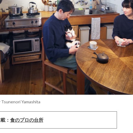
y Tsunenori Yamashita
連載：
食のプロの台所