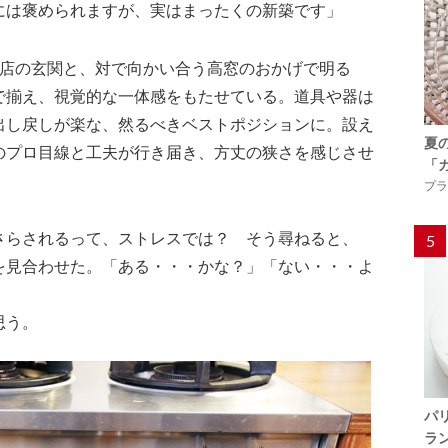
には褒められますが、実はまったくの新築です」
。店の玄関と、対で向かい合う高窓のおかげで明る
で揃え、視覚的な一体感をもたせている。道具や器は
出し戻しが楽な、然るべきベストポジションに。設え
夏
のプロ目線と工夫が行き届き、方丈の狭さを感じさせ
「
プラ
さらされるって、ストレスでは？ そう尋ねると、
5
を見合わせた。「ある・・・かな？」「ない・・・よ
思う。
パ
ラ