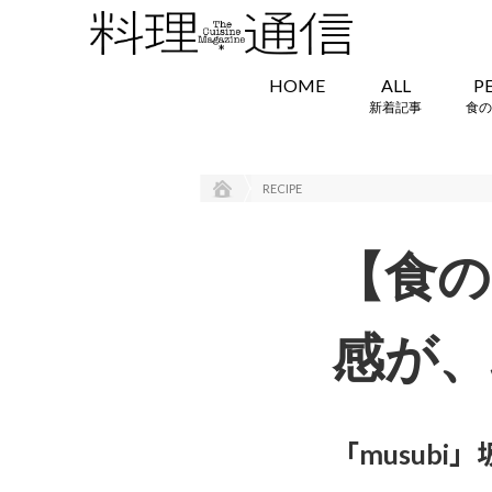
HOME
ALL
P
新着記事
食の
RECIPE
【食の
感が、
「musubi