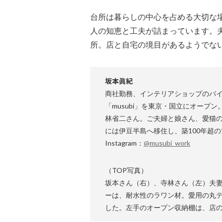
台所は暮らしの中心を占める大切な
人の知恵と工夫が詰まっています。
所。店と自宅の境目があるようでな
坂本眞紀
商社勤務、インテリアショップのバイ
「musubi」を東京・国立にオープ
林省二さん。ご夫婦と娘さん、愛猫の４
には伊豆半島へ移住し、築100年超
Instagram：
@musubi_work
（TOP写真）
坂本さん（右）、寺林さん（左）夫
ーは、耐水性のラワン材。愛用の丸
した。左手のオープン収納棚は、店