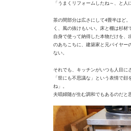
「うまくリフォームしたね～、と人
茶の間部分は広さにして4畳半ほど
く、風の抜けもいい。床と棚は杉材
自身で使って納得した本物だけを、
のあちこちに、建築家と元バイヤー
ない。
それでも、キッチンがいつも人目に
「世にも不思議な」という表情で顔
ね」。
夫唱婦随が生む調和でもあるのだと