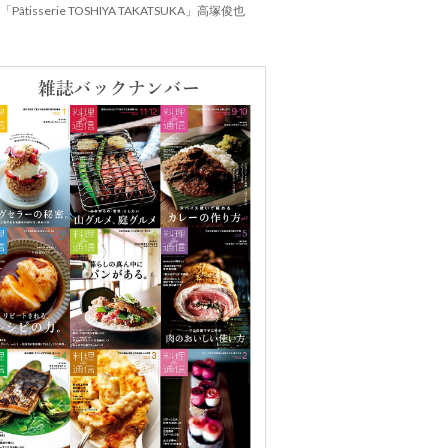
Pâtisserie TOSHIYA TAKATSUKA」高塚俊也