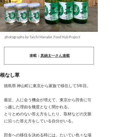
photographs by Taichi Manabe, Food Hub Project
連載：
真鍋太一さん連載
根なし草
徳島県 神山町に東京から家族で移住して5年目。
最近、人に会う機会が増えて、東京から田舎に引
っ越した理由を幾度となく聞かれる。
とりとめのない答え方をしたり、取材などの文脈
に沿った答え方をしている自分がいる。
田舎への移住を決める時には、たいてい色々な場