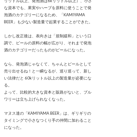
リットル以上、発泡酒は6kリットル以上）、小さ
な資本でも、果実やハーブを原料に使うことで発
泡酒のカテゴリーになるため、「KAMIYAMA
BEER」も少ない製造量で起業することができた。
しかし改正後は、表向きは「規制緩和」という口
調で、ビールの原料の幅が広がり、それまで発泡
酒のカテゴリーだったものがビールになった。
なら、発泡酒じゃなくて、ちゃんとビールとして
売り出せるね！と一瞬なるが、巡り巡って、新し
い法律だと 60kリットル以上の製造量が必要にな
る。
よって、比較的大きな資本と販路がないと、ブル
ワリーは立ち上げられなくなった。
マヌス達の「KAMIYAMA BEER」は、ギリギリの
タイミングで小さなつくり手の仲間に加わること
になった。