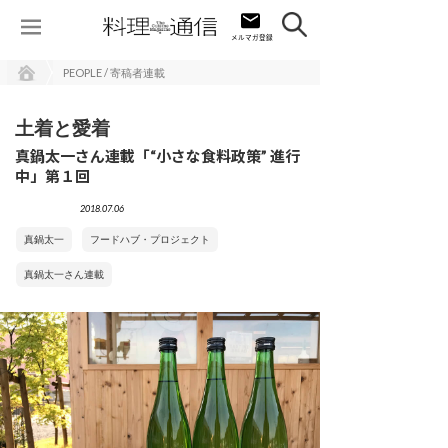
PEOPLE / 寄稿者連載
土着と愛着
真鍋太一さん連載「“小さな食料政策” 進行
中」第１回
2018.07.06
真鍋太一
フードハブ・プロジェクト
真鍋太一さん連載