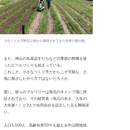
少なくとも70年以上前から栽培されてきた在来小麦の畑。
また、神山の名産品すだちなどの季節の柑橘を使
ったビールづくりも始まっている。
これこそ、小さなつくり手だからこそ可能な、土
地に根ざしたやり方ではないだろうか。
更に、彼らのブルワリーは地元のキャンプ場に併
設されており、その経営者（地元の名士、人生の
大先輩！）と3人で合同会社を設立した点も興味深
い。
人口5,500人、高齢化率50％を超える中山間地域