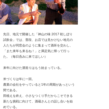
先日、地元で開催した「神山の味 2017 初しぼり
試飲会」では、普段、お店では見かけない地元の
人たちが同窓会のように集まって酒坏を交わし、
「また来年も来るね！」と満足気に帰って行っ
た。（毎日呑みに来てほしい）
来年に向けた酒造りはもう始まっている。
米づくりは年に一回。
農業の会社をやっていると1年の周期があっという
間である。
田植えを終え、小さなつくり手だからこそできる
新たな挑戦に向けて、酒蔵さんとの話し合いを始
めている。