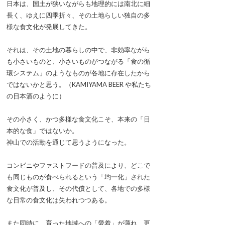
日本は、国土が狭いながらも地理的には南北に細
長く、ゆえに四季折々、その土地らしい独自の多
様な食文化が発展してきた。
それは、その土地の暮らしの中で、非効率ながら
も小さいものと、小さいものがつながる「食の循
環システム」のようなものが各地に存在したから
ではないかと思う。（KAMIYAMA BEER や私たち
の日本酒のように）
その小さく、かつ多様な食文化こそ、本来の「日
本的な食」ではないか。
神山での活動を通じて思うようになった。
コンビニやファストフードの普及により、どこで
も同じものが食べられるという「均一化」された
食文化が普及し、その代償として、各地での多様
な日常の食文化は失われつつある。
また同時に、育った地域への「愛着」が薄れ、更