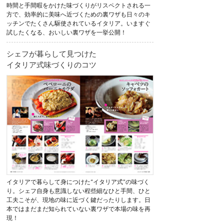
時間と手間暇をかけた味づくりがリスペクトされる一
方で、効率的に美味へ近づくための裏ワザも日々のキ
ッチンでたくさん駆使されているイタリア。いますぐ
試したくなる、おいしい裏ワザを一挙公開！
シェフが暮らして見つけた
イタリア式味づくりのコツ
イタリアで暮らして身につけた“イタリア式”の味づく
り。シェフ自身も意識しない程些細なひと手間、ひと
工夫こそが、現地の味に近づく鍵だったりします。日
本ではまだまだ知られていない裏ワザで本場の味を再
現！