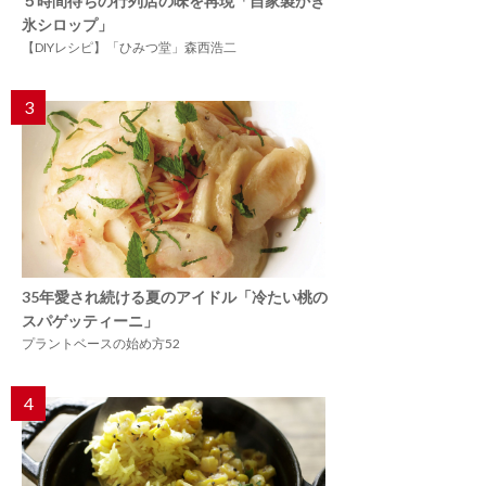
５時間待ちの行列店の味を再現「自家製かき
氷シロップ」
【DIYレシピ】「ひみつ堂」森西浩二
3
35年愛され続ける夏のアイドル「冷たい桃の
スパゲッティーニ」
プラントベースの始め方52
4