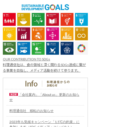
OUR CONTRIBUTION TO SDGs
料理通信社は、食の領域と深く関わるSDGs達成に繋が
る事業を目指し、メディア活動を続けて参ります。
「会社案内」「About us」更新のお知ら
せ
料理通信社 移転のお知らせ
2023年も気候キャンペーン「1.5℃の約束」に
参加します（SDGメディア・コンパクト）