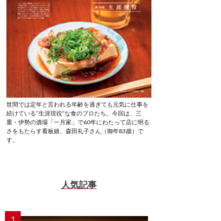
世間では定年と言われる年齢を過ぎても元気に仕事を
続けている“生涯現役”な食のプロたち。今回は、三
重・伊勢の酒場「一月家」で60年にわたって店に明る
さをもたらす看板娘、森田礼子さん（御年83歳）で
す。
人気記事
1