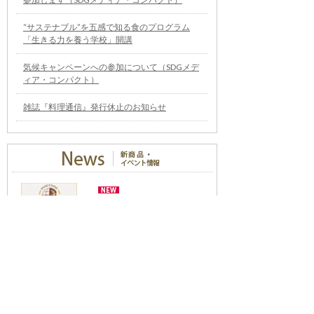
“サステナブル”を五感で知る食のプログラム
「生きる力を養う学校」開講
気候キャンペーンへの参加について（SDGメデ
ィア・コンパクト）
雑誌『料理通信』発行休止のお知らせ
世界への切符をつかめ！ パ
ネットーネ日本代表選考会
エントリー開始「パネット
ーネ・ワールドチャンピオ
ンシップ2027」
（08/07更新）