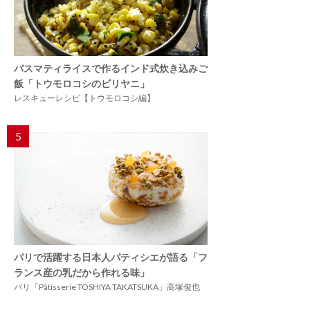
バスマティライスで作るインド式炊き込みご
飯「トウモロコシのビリヤニ」
レスキューレシピ【トウモロコシ編】
5
パリで活躍する日本人パティシエが語る「フ
ランス産の乳だから作れる味」
パリ「Pâtisserie TOSHIYA TAKATSUKA」高塚俊也