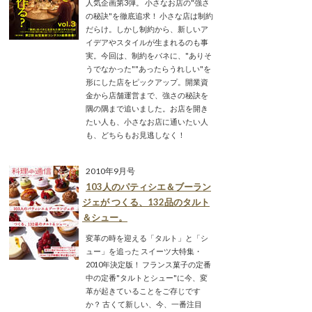
人気企画第3弾。 小さなお店の"強さ
の秘訣"を徹底追求！ 小さな店は制約
だらけ。しかし制約から、新しいア
イデアやスタイルが生まれるのも事
実。今回は、制約をバネに、"ありそ
うでなかった""あったらうれしい"を
形にした店をピックアップ。開業資
金から店舗運営まで、強さの秘訣を
隅の隅まで追いました。お店を開き
たい人も、小さなお店に通いたい人
も、どちらもお見逃しなく！
2010年9月号
103人のパティシエ＆ブーラン
ジェが つくる、132品のタルト
＆シュー。
変革の時を迎える「タルト」と「シ
ュー」を追った スイーツ大特集・
2010年決定版！ フランス菓子の定番
中の定番"タルトとシュー"に今、変
革が起きていることをご存じです
か？ 古くて新しい、今、一番注目