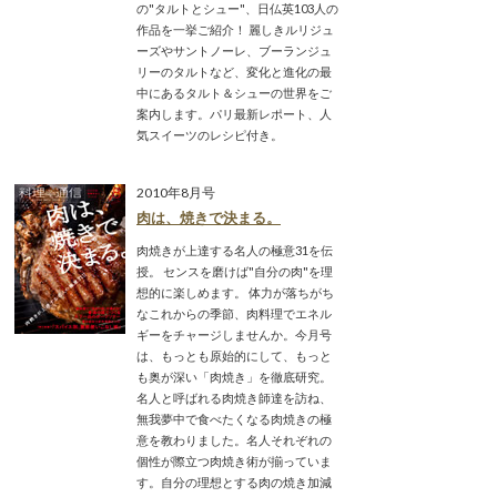
の"タルトとシュー"、日仏英103人の
作品を一挙ご紹介！ 麗しきルリジュ
ーズやサントノーレ、ブーランジュ
リーのタルトなど、変化と進化の最
中にあるタルト＆シューの世界をご
案内します。パリ最新レポート、人
気スイーツのレシピ付き。
2010年8月号
肉は、焼きで決まる。
肉焼きが上達する名人の極意31を伝
授。 センスを磨けば"自分の肉"を理
想的に楽しめます。 体力が落ちがち
なこれからの季節、肉料理でエネル
ギーをチャージしませんか。今月号
は、もっとも原始的にして、もっと
も奥が深い「肉焼き」を徹底研究。
名人と呼ばれる肉焼き師達を訪ね、
無我夢中で食べたくなる肉焼きの極
意を教わりました。名人それぞれの
個性が際立つ肉焼き術が揃っていま
す。自分の理想とする肉の焼き加減