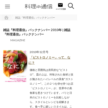
雑誌『料理通信』バックナンバー
雑誌『料理通信』バックナンバー 2010年 | 雑誌
『料理通信』バックナンバー
MAGAZINE
2010年12月号
「ビストロノミー」って、な
に？
価格と雰囲気は庶民的な"ビスト
ロ"、皿の上は、吟味された食材と技
が施されたハイレベルの美食"ガスト
ロノミー"。この２つを併せ持つお店
「ビストロノミー」が、世界中の美
食家を惹きつけています。パリと日
本のビストロノミーを比較しなが
ら、スタイルとレシピを紐解きま
す。食べ手に嬉しいスタイルは、こ