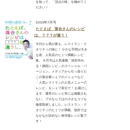
を知って、「頂点の味」を極めてく
ださい！
2010年7月号
たとえば、落合さんのレシピ
は、？？？が違う！
今日から我が家も、レストラン・ク
オリティの味に！ 小さな手間が大き
な差。人気店のヒミツ満載レシピ
集。 今月号は人気連載「絶対作れ
る！挑戦レシピ」のスペシャル・バ
ージョン。メディアから引っ張りだ
この落合務シェフのメニューなど、
「人気レストランの人気メニューの
レシピ」をシェフ直伝で！ お届けし
ます。通常のレシピ本には掲載され
ない、プロならではの小さなコツも
徹底取材しました。レストラン・ク
オリティのヒミツが満載、他所では
なかなか読めない保存版レシピ集で
す！