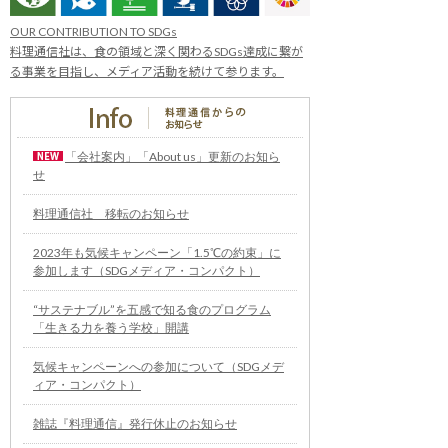
OUR CONTRIBUTION TO SDGs
料理通信社は、食の領域と深く関わるSDGs達成に繋が
る事業を目指し、メディア活動を続けて参ります。
「会社案内」「About us」更新のお知ら
せ
料理通信社 移転のお知らせ
2023年も気候キャンペーン「1.5℃の約束」に
参加します（SDGメディア・コンパクト）
“サステナブル”を五感で知る食のプログラム
「生きる力を養う学校」開講
気候キャンペーンへの参加について（SDGメデ
ィア・コンパクト）
雑誌『料理通信』発行休止のお知らせ