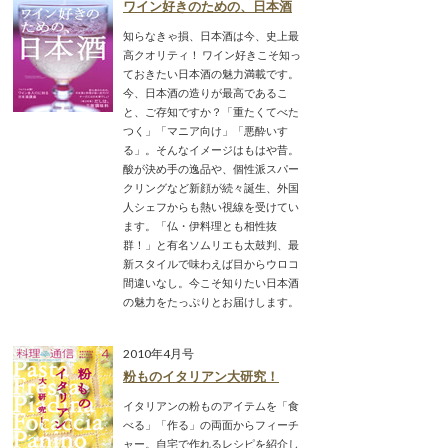
ワイン好きのための、日本酒
知らなきゃ損、日本酒は今、史上最
高クオリティ！ ワイン好きこそ知っ
ておきたい日本酒の魅力満載です。
今、日本酒の造りが最高であるこ
と、ご存知ですか？「重たくてべた
つく」「マニア向け」「悪酔いす
る」。そんなイメージはもはや昔。
酸が決め手の逸品や、個性派スパー
クリングなど新顔が続々誕生、外国
人シェフからも熱い視線を受けてい
ます。「仏・伊料理とも相性抜
群！」と有名ソムリエも太鼓判、最
新スタイルで味わえば目からウロコ
間違いなし。今こそ知りたい日本酒
の魅力をたっぷりとお届けします。
2010年4月号
粉ものイタリアン大研究！
イタリアンの粉ものアイテムを「食
べる」「作る」の両面からフィーチ
ャー。自宅で作れるレシピを紹介し