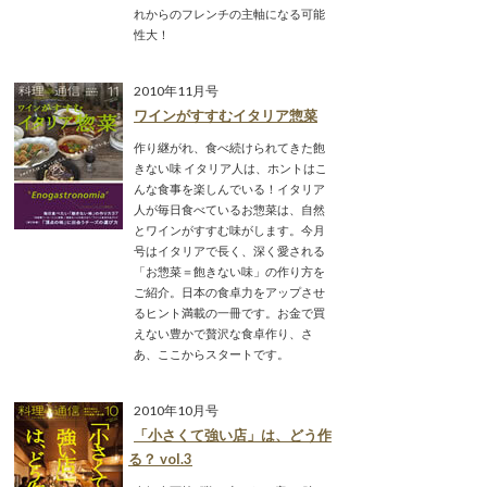
れからのフレンチの主軸になる可能
性大！
2010年11月号
ワインがすすむイタリア惣菜
作り継がれ、食べ続けられてきた飽
きない味 イタリア人は、ホントはこ
んな食事を楽しんでいる！イタリア
人が毎日食べているお惣菜は、自然
とワインがすすむ味がします。今月
号はイタリアで長く、深く愛される
「お惣菜＝飽きない味」の作り方を
ご紹介。日本の食卓力をアップさせ
るヒント満載の一冊です。お金で買
えない豊かで贅沢な食卓作り、さ
あ、ここからスタートです。
2010年10月号
「小さくて強い店」は、どう作
る？ vol.3