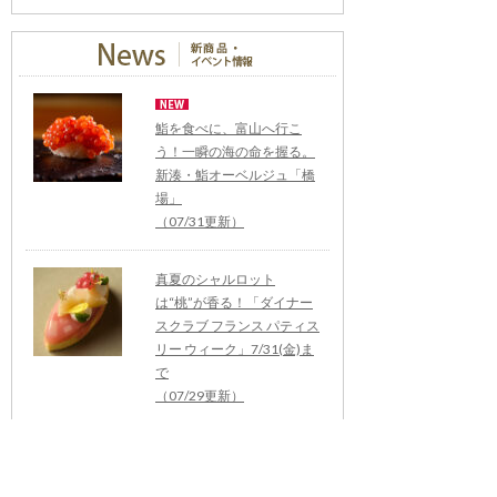
鮨を食べに、富山へ行こ
う！一瞬の海の命を握る。
新湊・鮨オーベルジュ「橋
場」
（07/31更新）
真夏のシャルロット
は“桃”が香る！「ダイナー
スクラブ フランス パティス
リー ウィーク」7/31(金)ま
で
（07/29更新）
【7/28（火）開催・茨城】
持続可能な農業に関わる研