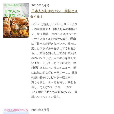
2010年6月号
日本人が好きなパン、実技とス
タイル！
パン＋αが楽しい！ベーカリー・カフ
ェの時代到来！ 日本人好みの本格パ
ン、続々登場。 今おススメはベーカ
リー・スタイルのNew Open。理由
は「日本人が好きなパンを、様々に
楽しむスタイルを提供してくれるか
ら」。本場を知った上での日本人好
みのパン作りが、人々の心を掴んで
います。そして、カフェには仏・伊
料理好きもにっこりのメニュー、棚
には魅力的なグローサリー……。抜群
の使い勝手にリピーター続出中！
買うも良し、食べるも良し、飲むも
良し。そんな"ベーカリー・カフ
ェ"を軸に「私たちが好きなパン・最
新スタイル」をご案内。
2010年5月号