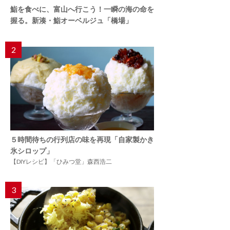
鮨を食べに、富山へ行こう！一瞬の海の命を
握る。新湊・鮨オーベルジュ「橋場」
2
５時間待ちの行列店の味を再現「自家製かき
氷シロップ」
【DIYレシピ】「ひみつ堂」森西浩二
3