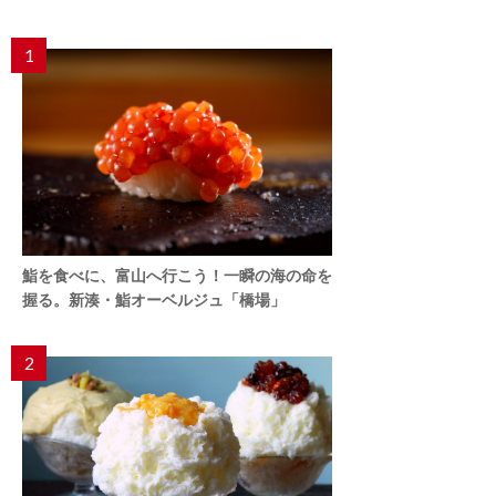
1
鮨を食べに、富山へ行こう！一瞬の海の命を
握る。新湊・鮨オーベルジュ「橋場」
2