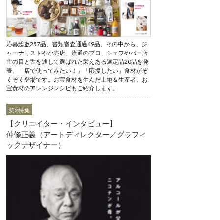
応募総数257品、書類審査通過49品、その中から、ジ
ャーナリストや小売店、流通のプロ、シェフやバー店
主の目と舌を通して選ばれた栄えある選定品20品を発
表。「店で使ってみたい！」「応援したい」食材がぞ
くぞく登場です。お宝食材を生んだ土地＆生産者、お
宝食材のアレンジレシピもご紹介します。
第2特集
【クリエイター・インタビュー】
仲條正義（アートディレクター／グラフィ
ックデザイナー）