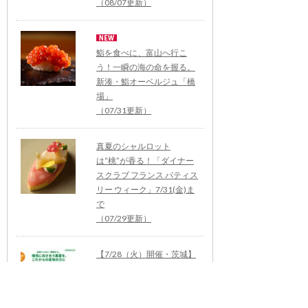
（08/07更新）
鮨を食べに、富山へ行こ
う！一瞬の海の命を握る。
新湊・鮨オーベルジュ「橋
場」
（07/31更新）
真夏のシャルロット
は“桃”が香る！「ダイナー
スクラブ フランス パティス
リー ウィーク」7/31(金)ま
で
（07/29更新）
【7/28（火）開催・茨城】
持続可能な農業に関わる研
修会・参加者募集 ～環境に
向き合う農業を、これから