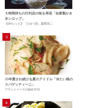
５時間待ちの行列店の味を再現「自家製かき
氷シロップ」
【DIYレシピ】「ひみつ堂」森西浩二
3
35年愛され続ける夏のアイドル「冷たい桃の
スパゲッティーニ」
プラントベースの始め方52
4