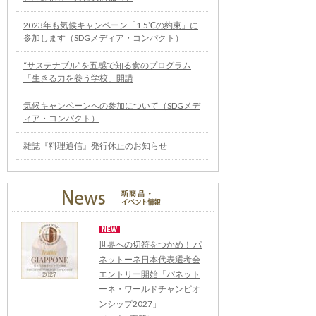
2023年も気候キャンペーン「1.5℃の約束」に
参加します（SDGメディア・コンパクト）
“サステナブル”を五感で知る食のプログラム
「生きる力を養う学校」開講
気候キャンペーンへの参加について（SDGメデ
ィア・コンパクト）
雑誌『料理通信』発行休止のお知らせ
世界への切符をつかめ！ パ
ネットーネ日本代表選考会
エントリー開始「パネット
ーネ・ワールドチャンピオ
ンシップ2027」