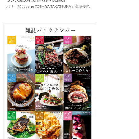
パリ「Pâtisserie TOSHIYA TAKATSUKA」高塚俊也