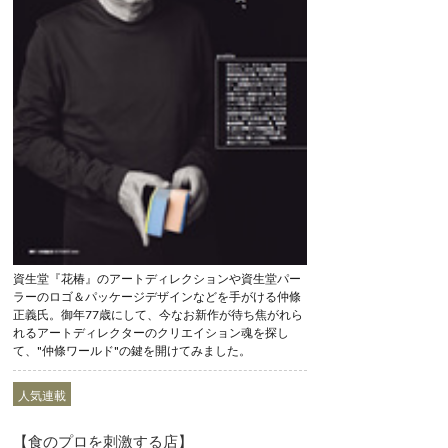
資生堂『花椿』のアートディレクションや資生堂パー
ラーのロゴ＆パッケージデザインなどを手がける仲條
正義氏。御年77歳にして、今なお新作が待ち焦がれら
れるアートディレクターのクリエイション魂を探し
て、"仲條ワールド"の鍵を開けてみました。
人気連載
【食のプロを刺激する店】