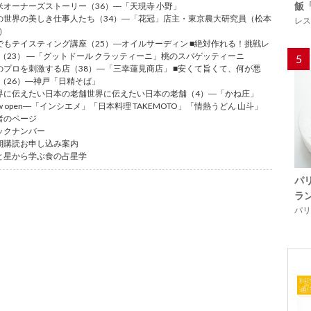
飯
米オーナーズストーリー（36）―「天現寺 小野」
の世界の美しき仕事人たち（34）―「花冠」店主・東京農大研究員（松本
レス
）
でもテイスティング講座（25）―オイルサーディン ■絶対作れる！挑戦レ
（23） ―「グットドール クラッティーニ」桃のスパゲッティーニ
5
のプロを刺激する店（38）―「三幸蓮見商店」 ■安くて旨くて、何が悪
（26）―神戸「日精そば」
界に伝えたい日本の老舗世界に伝えたい日本の老舗（4）―「かね庄」
ew open―「インシエメ」「日本料理 TAKEMOTO」「情熱うどん 山斗」
者のページ
ックナンバー
期購読お申し込み案内
と星から学ぶ食の占星学
パ
ラ
パリ「