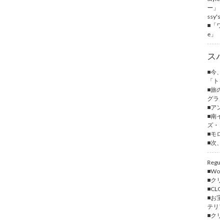
ー」「
ssy
■「
e」
ス
■今
「ト
■旅
グラ
■ア
■南
ズ・
■モ
■次
Regu
■Wor
■ク
■C
■お
テリ
■ク