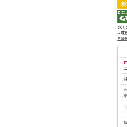
OUR 
料理通
る事
2