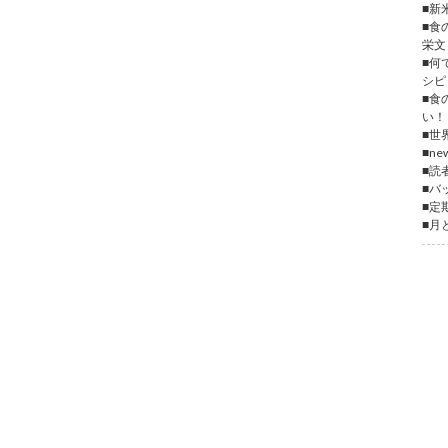
■新
■食
栄文
■何
シピ
■食
い！
■世
■n
■読
■バ
■定
■月