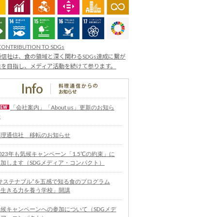
CONTRIBUTION TO SDGs
信社は、食の領域と深く関わるSDGs達成に繋が
業を目指し、メディア活動を続けて参ります。
「会社案内」「About us」更新のお知ら
せ
料理通信社 移転のお知らせ
023年も気候キャンペーン「1.5℃の約束」に
参加します（SDGメディア・コンパクト）
“サステナブル”を五感で知る食のプログラム
「生きる力を養う学校」開講
気候キャンペーンへの参加について（SDGメデ