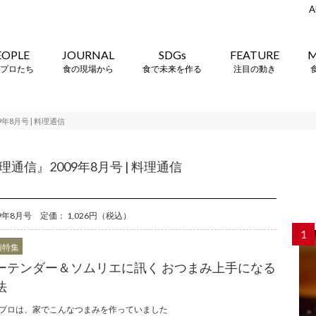
A
EOPLE
JOURNAL
SDGs
FEATURE
M
プロたち
食の現場から
食で未来を作る
注目の動き
8月号 | 料理通信
信』2009年8月号 | 料理通信
09年8月号 定価： 1,026円（税込）
1
頭特集
ーテンダー＆ソムリエに訊く おつまみ上手になる
法
プロは、家でこんなつまみを作っていました