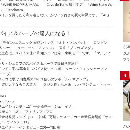
WINE SHOP FUJIMARU」「Cave de Terre 夙川本店」「Wine Store Wa
's」「Jeroboam」
ワインを買ったら寄り道しない」がワイン好きの夏の常識です。 「Aug
パイス＆ハーブの達人になる！
、[モダン×エスニック]が熱い！ パリ「オト・ソンバット」 ロンドン
3
リシナ」 ニューヨーク「アンソス」 東京「ブルガズ アダ」
ス
の土産は、スパイス使い 和知シェフは今、東欧モードです。 「マルディ
」
プラ
ンリ・シュロフのスパイス＆ハーブで毎日世界旅行
インドに学ぶ 草食系スパイス使いのツボ 「タージ・フィッシャーマン
コーブ」
4
ロッコに学ぶ 肉食系スパイス使いのツボ 「ル・マグレブ」
、買い足すならこの道具！「タジン鍋」活用術 「ル・マンジュ・トゥー」
lars
ld Topics
リエイション魂（12）―高橋淳一「シェ・イノ」
LOSE UP（12）―フィリップ・プロ
宝食材発見レシピ（2） ―沖縄「万鐘」のスーチカー＠新宿御苑前「オス
ア・ヴィンチェロ」
バ
リエイター・インタビュー(25)―内田 樹