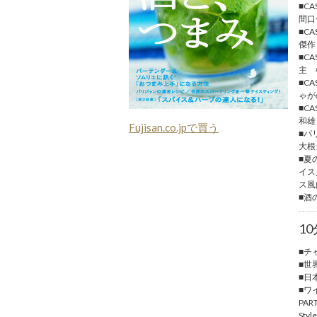
■C
間口
■C
傑作
■CA
主 
■C
ゃが
■C
和雄
Fujisan.co.jpで買う
■パ
大根
■夏
イス
ス風
■酒
1
■チ
■世
■日
■ワ
PA
St