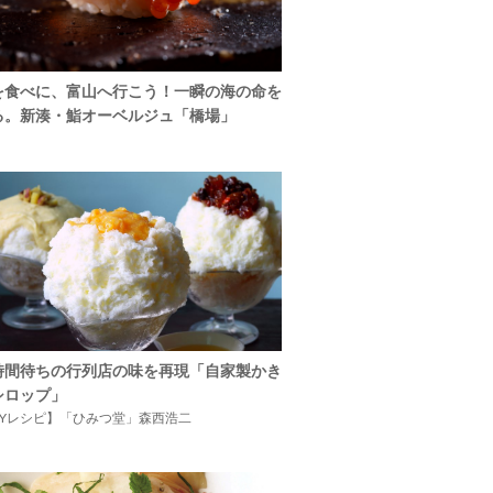
を食べに、富山へ行こう！一瞬の海の命を
る。新湊・鮨オーベルジュ「橋場」
時間待ちの行列店の味を再現「自家製かき
シロップ」
IYレシピ】「ひみつ堂」森西浩二