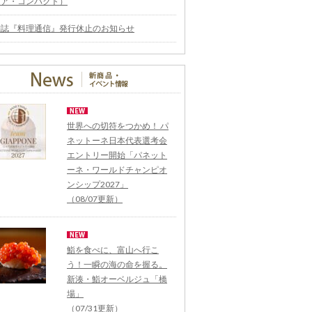
ィア・コンパクト）
雑誌『料理通信』発行休止のお知らせ
世界への切符をつかめ！ パ
ネットーネ日本代表選考会
エントリー開始「パネット
ーネ・ワールドチャンピオ
ンシップ2027」
（08/07更新）
鮨を食べに、富山へ行こ
う！一瞬の海の命を握る。
新湊・鮨オーベルジュ「橋
場」
（07/31更新）