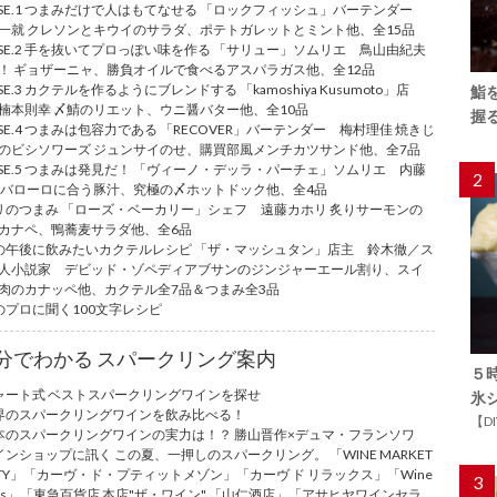
ASE.1 つまみだけで人はもてなせる 「ロックフィッシュ」バーテンダー
一就 クレソンとキウイのサラダ、ポテトガレットとミント他、全15品
ASE.2 手を抜いてプロっぽい味を作る 「サリュー」ソムリエ 鳥山由紀夫
！ ギョザーニャ、勝負オイルで食べるアスパラガス他、全12品
SE.3 カクテルを作るようにブレンドする 「kamoshiya Kusumoto」店
鮨
楠本則幸 〆鯖のリエット、ウニ醤バター他、全10品
握
ASE.4 つまみは包容力である 「RECOVER」バーテンダー 梅村理佳 焼きじ
のビシソワーズ ジュンサイのせ、購買部風メンチカツサンド他、全7品
ASE.5 つまみは発見だ！ 「ヴィーノ・デッラ・パーチェ」ソムリエ 内藤
2
 バローロに合う豚汁、究極の〆ホットドック他、全4品
リのつまみ 「ローズ・ベーカリー」シェフ 遠藤カホリ 炙りサーモンの
カナペ、鴨蕎麦サラダ他、全6品
の午後に飲みたいカクテルレシピ 「ザ・マッシュタン」店主 鈴木徹／ス
人小説家 デビッド・ゾペディアブサンのジンジャーエール割り、スイ
肉のカナッペ他、カクテル全7品＆つまみ全3品
のプロに聞く100文字レシピ
0分でわかる スパークリング案内
５
ャート式 ベストスパークリングワインを探せ
氷
界のスパークリングワインを飲み比べる！
【D
本のスパークリングワインの実力は！？ 勝山晋作×デュマ・フランソワ
インショップに訊く この夏、一押しのスパークリング。 「WINE MARKET
RTY」「カーヴ・ド・プティットメゾン」「カーヴ ド リラックス」「Wine
3
yles」「東急百貨店 本店"ザ・ワイン" 「山仁酒店」「アサヒヤワインセラ