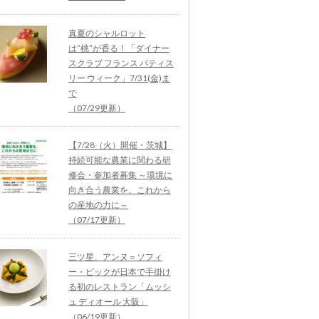
真夏のシャルロット
は“桃”が香る！「ダイナー
スクラブ フランス パティス
リー ウィーク」7/31(金)ま
で
（07/29更新）
【7/28（火）開催・茨城】
持続可能な農業に関わる研
修会・参加者募集 ～環境に
向き合う農業を、これから
の産地の力に～
（07/17更新）
三ツ星、アンヌ＝ソフィ
ー・ピックが日本で手掛け
る初のレストラン「ムッシ
ュ ディオール 大阪」
（06/19更新）