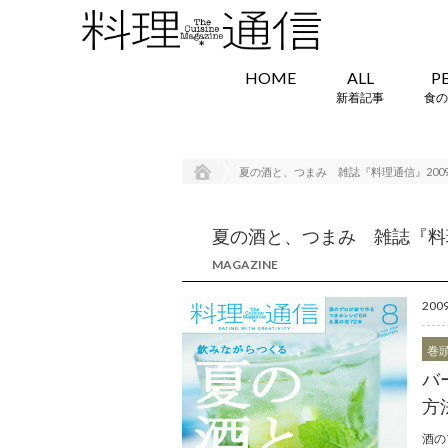
HOME
ALL
P
新着記事
食の
夏の酒と、つまみ 雑誌『料理通信』2009年
夏の酒と、つまみ 雑誌『料理通
MAGAZINE
20
巻
バ
方
酒の