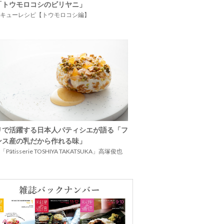
「トウモロコシのビリヤニ」
キューレシピ【トウモロコシ編】
リで活躍する日本人パティシエが語る「フ
ンス産の乳だから作れる味」
Pâtisserie TOSHIYA TAKATSUKA」高塚俊也