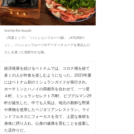
text by Rie Suzuki
（写真トップ）「パッションフルーツ鍋」（470,000ド
ン）。パッションフルーツやアーティチョークを煮込んだ
だしを使った色鮮やかな鍋。
経済発展を続けるベトナムでは、コロナ禍を経て
多くの人が外食を楽しむようになった。2023年夏
にはベトナム初のミシュランガイドが発行され、
ホーチミンとハノイの両都市を合わせて、一ツ星
４軒、ミシュランセレクト70軒、ビブグルマン29
軒が誕生した。中でも人気は、地元の新鮮な野菜
や果物を使用したベジタリアンレストラン。マイ
ンドフルネスにフォーカスを当て、上質な食材を
身体に摂り入れ、心身の健康を育むことを提案し
た店作りだ。