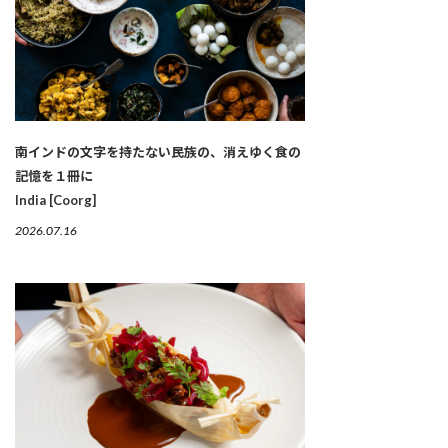
南インドの文字を持たない民族の、消えゆく食の
記憶を１冊に
India [Coorg]
2026.07.16