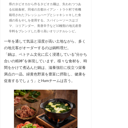
県のタピオカから作るタピオカ麺は、失われつつあ
る伝統食材。同省の古都ホイアン・トラケ村で有機
栽培されたフレッシュハーブとシャキシャキした食
感の長もやしを使用する。スパイシーソースはゴ
マ、コリアンダー、青唐辛子など10種類の地元産香
辛料をブレンドした香り高いオリジナルレシピ。
一年を通して気温と湿度が高い土地ながら、多く
の地元客がオーダーするのは鍋料理だ。
「鍋は、ベトナム文化に広く浸透している“分かち
合いの精神”を体現しています。様々な食材を、時
間をかけて煮込んだ鍋は、滋養強壮に役立つ栄養
満点の一品。緑黄色野菜を豊富に摂取し、健康を
促進するでしょう」とHumチームは言う。