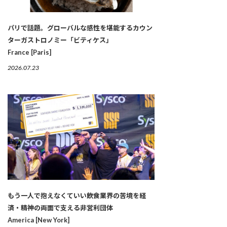
パリで話題。グローバルな感性を堪能するカウン
ターガストロノミー「ビティケス」
France [Paris]
2026.07.23
もう一人で抱えなくていい――飲食業界の苦境を経
済・精神の両面で支える非営利団体
America [New York]