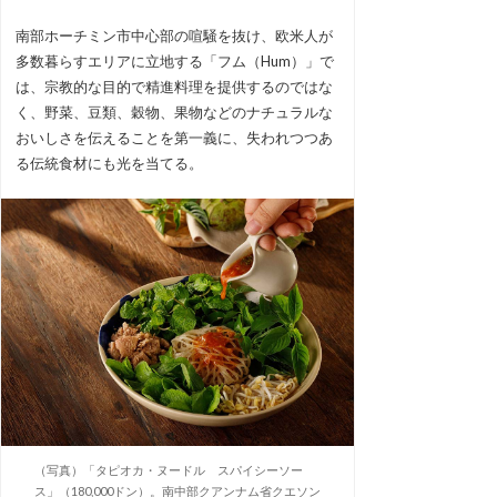
南部ホーチミン市中心部の喧騒を抜け、欧米人が
多数暮らすエリアに立地する「フム（Hum）」で
は、宗教的な目的で精進料理を提供するのではな
く、野菜、豆類、穀物、果物などのナチュラルな
おいしさを伝えることを第一義に、失われつつあ
る伝統食材にも光を当てる。
（写真）「タピオカ・ヌードル スパイシーソー
ス」（180,000ドン）。南中部クアンナム省クエソン