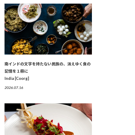
南インドの文字を持たない民族の、消えゆく食の
記憶を１冊に
India [Coorg]
2026.07.16