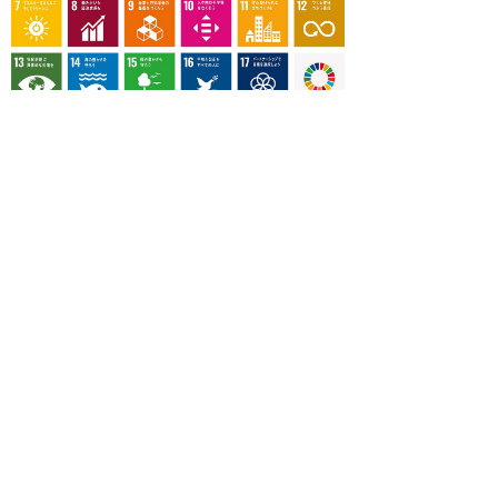
OUR CONTRIBUTION TO SDGs
料理通信社は、食の領域と深く関わるSDGs達成に繋が
る事業を目指し、メディア活動を続けて参ります。
「会社案内」「About us」更新のお知ら
せ
料理通信社 移転のお知らせ
2023年も気候キャンペーン「1.5℃の約束」に
参加します（SDGメディア・コンパクト）
“サステナブル”を五感で知る食のプログラム
「生きる力を養う学校」開講
気候キャンペーンへの参加について（SDGメデ