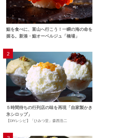
鮨を食べに、富山へ行こう！一瞬の海の命を
握る。新湊・鮨オーベルジュ「橋場」
2
５時間待ちの行列店の味を再現「自家製かき
氷シロップ」
【DIYレシピ】「ひみつ堂」森西浩二
3