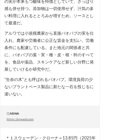
の実が本来もつ酸味を特徴としていて、さっぱり
感も併せ持つ。添加物は一切使用せず、汁気の多
い料理に入れるととろみが増すため、ソースとし
て最適だ。
アルワでは小規模農家から直接バオバブの実を仕
入れ、農家や労働者に公正な賃金を支払い、労働
条件にも配慮している。また地元の関係者と共
に、バオバブの葉・実・種・皮・根・幹のすべて
を、食品や薬品、スキンケアなど新しい分野に発
展していけるか研究中だ。
“生命の木”とも呼ばれるバオバブ。環境負荷の少
ないプラントベース製品に新たな一石を投じるに
違いない。
◎
ARWA
https://arwaab.com
＊１スウェーデン・クローナ＝13.85円（2025年