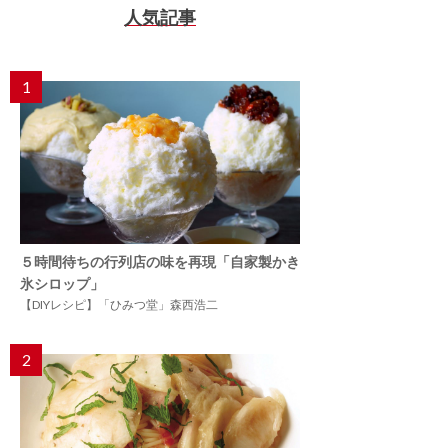
人気記事
1
５時間待ちの行列店の味を再現「自家製かき
氷シロップ」
【DIYレシピ】「ひみつ堂」森西浩二
2