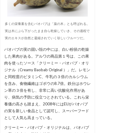
多くの栄養素を含むバオバブは「薬の木」とも呼ばれる。
実は木にぶら下がったまま自ら乾燥していき、その過程で
実のエキスが自然と凝縮されていく珍しいフルーツだ。
バオバブの実の固い殻の中には、白い粉状の乾燥
した果肉がある。アルワの商品第１号は、この果
肉を使ったソース「クリーミー・バオバブ・オリ
ジナル（Creamy Baobab Original ）」だ。レモン
と同程度のビタミンC、牛乳の３倍のカルシウム
を含み、食物繊維はゴボウの8.7倍。鉄分はホウレ
ン草の３倍を有し、非常に高い抗酸化作用があ
り、病気の予防に役立つとされている。これら栄
養価の高さも踏まえ、2008年にはEUがバオバブ
の実を新しい食品として認可し、スーパーフード
として人気も高まっている。
クリーミー・バオバブ・オリジナルは、バオバブ