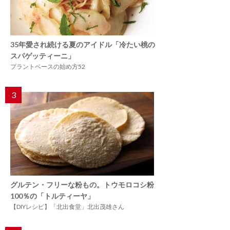
35年愛され続ける夏のアイドル「冷たい桃の
スパゲッティーニ」
プラントベースの始め方52
3
グルテン・フリーな粉もの。トウモロコシ粉
100％の「トルティーヤ」
【DIYレシピ】「北出食堂」北出茂雄さん