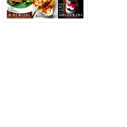
OUR CONTRIBUTION TO SDGs
料理通信社は、食の領域と深く関わるSDGs達成に繋が
る事業を目指し、メディア活動を続けて参ります。
「会社案内」「About us」更新のお知ら
せ