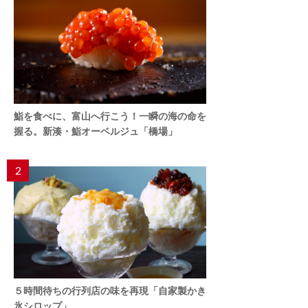
鮨を食べに、富山へ行こう！一瞬の海の命を
握る。新湊・鮨オーベルジュ「橋場」
2
５時間待ちの行列店の味を再現「自家製かき
氷シロップ」