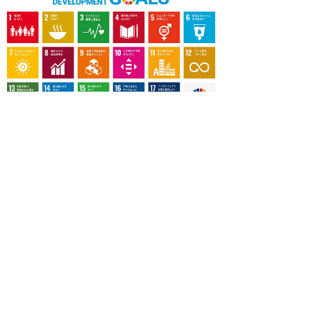
OUR CONTRIBUTION TO SDGs
料理通信社は、食の領域と深く関わるSDGs達成に繋が
る事業を目指し、メディア活動を続けて参ります。
「会社案内」「About us」更新のお知ら
せ
料理通信社 移転のお知らせ
2023年も気候キャンペーン「1.5℃の約束」に
参加します（SDGメディア・コンパクト）