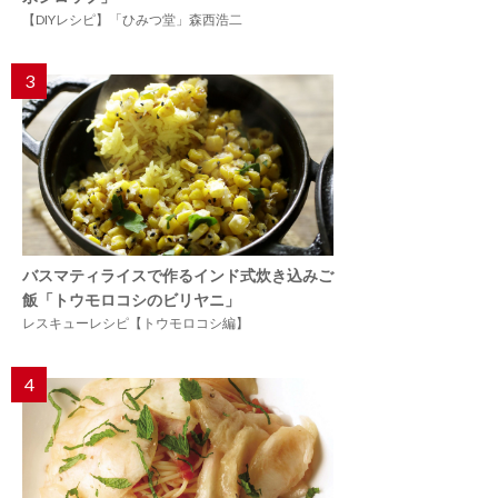
【DIYレシピ】「ひみつ堂」森西浩二
3
バスマティライスで作るインド式炊き込みご
飯「トウモロコシのビリヤニ」
レスキューレシピ【トウモロコシ編】
4