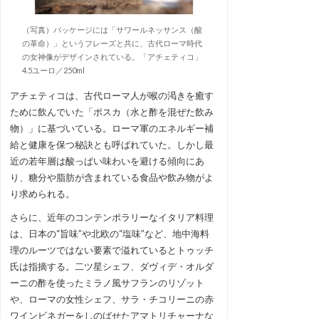
（写真）パッケージには「サワールネッサンス（酸
の革命）」というフレーズと共に、古代ローマ時代
の女神像がデザインされている。「アチェティコ」
4.5ユーロ／250ml
アチェティコは、古代ローマ人が喉の渇きを癒す
ために飲んでいた「ポスカ（水と酢を混ぜた飲み
物）」に基づいている。ローマ軍のエネルギー補
給と健康を保つ秘訣とも呼ばれていた。しかし最
近の若年層は酸っぱい味わいを避ける傾向にあ
り、糖分や脂肪が含まれている食品や飲み物がよ
り求められる。
さらに、近年のコンテンポラリーなイタリア料理
は、日本の“旨味”や北欧の“塩味”など、地中海料
理のルーツではない要素で溢れているとトゥッチ
氏は指摘する。二ツ星シェフ、ダヴィデ・オルダ
ーニの酢を使ったミラノ風サフランのリゾット
や、ローマの女性シェフ、サラ・チコリーニの赤
ワインビネガーをしのばせたアマトリチャーナな