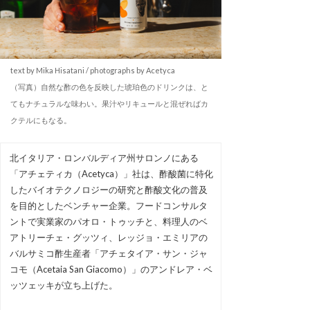
text by Mika Hisatani / photographs by Acetyca
（写真）自然な酢の色を反映した琥珀色のドリンクは、と
てもナチュラルな味わい。果汁やリキュールと混ぜればカ
クテルにもなる。
北イタリア・ロンバルディア州サロンノにある
「アチェティカ（Acetyca）」社は、酢酸菌に特化
したバイオテクノロジーの研究と酢酸文化の普及
を目的としたベンチャー企業。フードコンサルタ
ントで実業家のパオロ・トゥッチと、料理人のベ
アトリーチェ・グッツィ、レッジョ・エミリアの
バルサミコ酢生産者「アチェタイア・サン・ジャ
コモ（Acetaia San Giacomo）」のアンドレア・ベ
ッツェッキが立ち上げた。