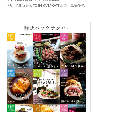
パリ「Pâtisserie TOSHIYA TAKATSUKA」高塚俊也