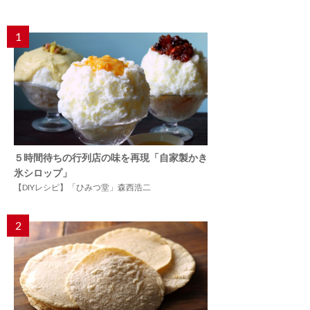
1
５時間待ちの行列店の味を再現「自家製かき
氷シロップ」
【DIYレシピ】「ひみつ堂」森西浩二
2