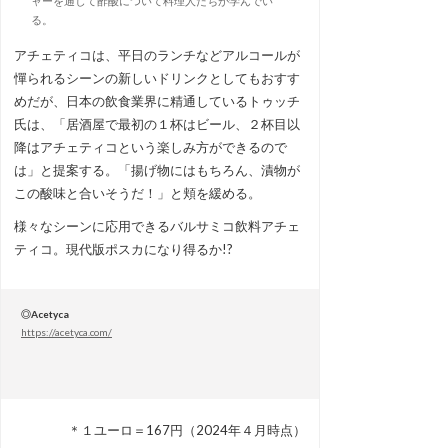
ャーを通して酢酸について料理人たちが学んでい
る。
アチェティコは、平日のランチなどアルコールが
憚られるシーンの新しいドリンクとしてもおすす
めだが、日本の飲食業界に精通しているトゥッチ
氏は、「居酒屋で最初の１杯はビール、２杯目以
降はアチェティコという楽しみ方ができるので
は」と提案する。「揚げ物にはもちろん、漬物が
この酸味と合いそうだ！」と頬を緩める。
様々なシーンに応用できるバルサミコ飲料アチェ
ティコ。現代版ポスカになり得るか!?
◎Acetyca
https://acetyca.com/
＊１ユーロ＝167円（2024年４月時点）