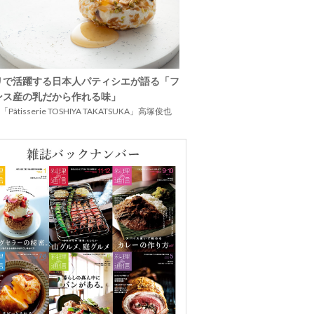
リで活躍する日本人パティシエが語る「フ
ンス産の乳だから作れる味」
Pâtisserie TOSHIYA TAKATSUKA」高塚俊也