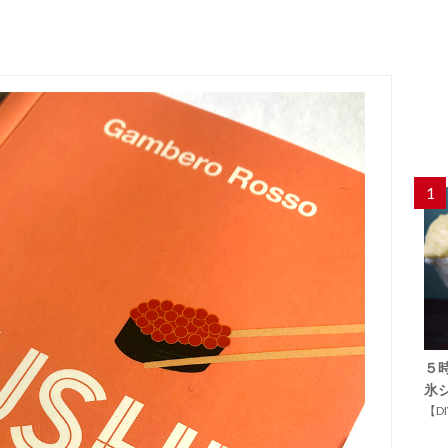
1
５
氷
【D