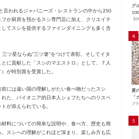
グ
ると言われるジャパニーズ・レストランの中から250
1
ェフが厨房を預かるスシ専門店に加え、クリエイテ
【D
としてスシを提供するファインダイニングも多く含
4
、三ツ星ならぬ“三ツ箸”をつけて表彰。そしてイタ
ことに貢献した「スシのマエストロ」として、７人
ノ）が特別賞を受賞した。
昔前には遠い国の理解しがたい食べ物だったスシ
夏
くれた、パイオニア的日本人シェフたちへのリスペ
「
プラ
ントが添えられている。
5
の材料についての簡単な説明や、食べ方、歴史も簡
る。スシへの理解がこれほど深まり、楽しみ方も広