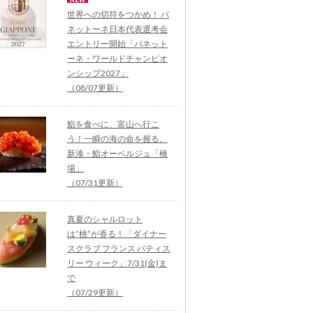
世界への切符をつかめ！ パ
ネットーネ日本代表選考会
エントリー開始「パネット
ーネ・ワールドチャンピオ
ンシップ2027」
（08/07更新）
鮨を食べに、富山へ行こ
う！一瞬の海の命を握る。
新湊・鮨オーベルジュ「橋
場」
（07/31更新）
真夏のシャルロット
は“桃”が香る！「ダイナー
スクラブ フランス パティス
リー ウィーク」7/31(金)ま
で
（07/29更新）