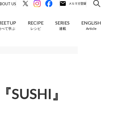
BOUT US
EETUP
RECIPE
SERIES
ENGLISH
食べて学ぶ
レシピ
連載
Article
SUSHI』