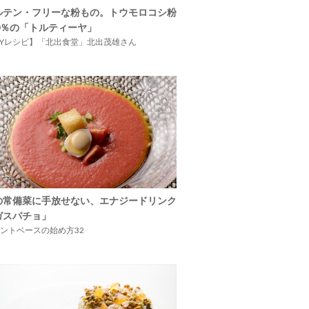
ルテン・フリーな粉もの。トウモロコシ粉
00％の「トルティーヤ」
IYレシピ】「北出食堂」北出茂雄さん
の常備菜に手放せない、エナジードリンク
ガスパチョ」
ントベースの始め方32