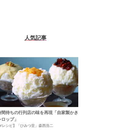
人気記事
時間待ちの行列店の味を再現「自家製かき
シロップ」
IYレシピ】「ひみつ堂」森西浩二