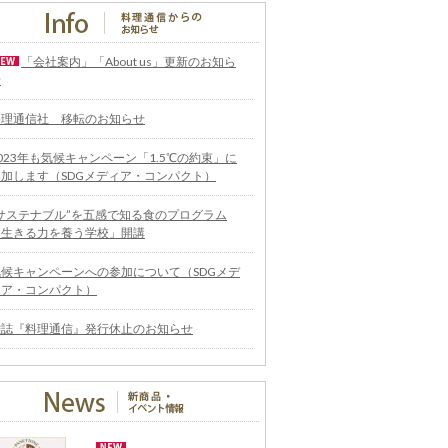
「会社案内」「About us」更新のお知ら
せ
料理通信社 移転のお知らせ
023年も気候キャンペーン「1.5℃の約束」に
参加します（SDGメディア・コンパクト）
“サステナブル”を五感で知る食のプログラム
「生きる力を養う学校」開講
気候キャンペーンへの参加について（SDGメデ
ィア・コンパクト）
雑誌『料理通信』発行休止のお知らせ