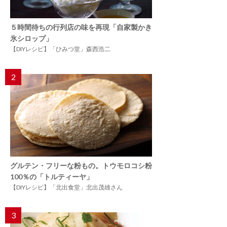
５時間待ちの行列店の味を再現「自家製かき
氷シロップ」
【DIYレシピ】「ひみつ堂」森西浩二
2
グルテン・フリーな粉もの。トウモロコシ粉
100％の「トルティーヤ」
【DIYレシピ】「北出食堂」北出茂雄さん
3