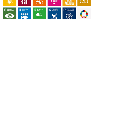
OUR CONTRIBUTION TO SDGs
料理通信社は、食の領域と深く関わるSDGs達成に繋が
る事業を目指し、メディア活動を続けて参ります。
「会社案内」「About us」更新のお知ら
せ
料理通信社 移転のお知らせ
2023年も気候キャンペーン「1.5℃の約束」に
参加します（SDGメディア・コンパクト）
“サステナブル”を五感で知る食のプログラム
「生きる力を養う学校」開講
気候キャンペーンへの参加について（SDGメデ
ィア・コンパクト）