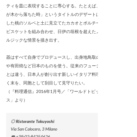
ティを皿に表現することに専心する。たとえば、「桃
が木から落ちた時」というタイトルのデザートは、熟
した桃のソルベと土に見立てたカカオとポルチーニの
ビスケットを組み合わせ、日伊の垣根を超えたノスタ
ルジックな情景を描き出す。
器はすべて自身でプロデュースし、出身地鳥取の窯元
や有田焼など日本のものを使う。従来のフュージョン
とは違う、日本人が創り出す新しいイタリア料理の行
く末を、同胞として刮目して見守りたい。
（『料理通信』2016年1月号／「ワールドトピック
ス」より）
◎ Ristorante Tokuyoshi
Via San Calocero, 3 Milano
☎ +39-02-84254626