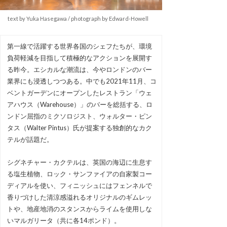
text by Yuka Hasegawa / photograph by Edward-Howell
第一線で活躍する世界各国のシェフたちが、環境
負荷軽減を目指して積極的なアクションを展開す
る昨今。エシカルな潮流は、今やロンドンのバー
業界にも浸透しつつある。中でも2021年11月、コ
ベントガーデンにオープンしたレストラン「ウェ
アハウス（Warehouse）」のバーを総括する、ロ
ンドン屈指のミクソロジスト、ウォルター・ピン
タス（Walter Pintus）氏が提案する独創的なカク
テルが話題だ。
シグネチャー・カクテルは、英国の海辺に生息す
る塩生植物、ロック・サンファイアの自家製コー
ディアルを使い、フィニッシュにはフェンネルで
香りづけした清涼感溢れるオリジナルのギムレッ
トや、地産地消のスタンスからライムを使用しな
いマルガリータ（共に各14ポンド）。