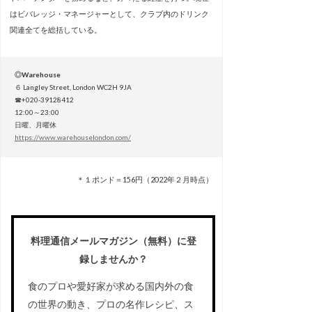
はビバレッジ・マネージャーとして、クラブ内のドリンク
関連全てを総括している。
◎Warehouse
６ Langley Street, London WC2H 9JA
☎+020-39128412
12:00～23:00
日曜、月曜休
https://www.warehouselondon.com/
＊１ポンド＝156円（2022年２月時点）
料理通信メールマガジン（無料）に登
録しませんか？
食のプロや愛好家が求める国内外の食
の世界の動き、プロの名作レシピ、ス