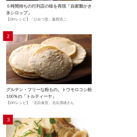
５時間待ちの行列店の味を再現「自家製かき
氷シロップ」
【DIYレシピ】「ひみつ堂」森西浩二
2
グルテン・フリーな粉もの。トウモロコシ粉
100％の「トルティーヤ」
【DIYレシピ】「北出食堂」北出茂雄さん
3