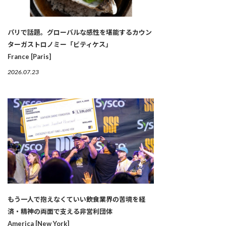
パリで話題。グローバルな感性を堪能するカウン
ターガストロノミー「ビティケス」
France [Paris]
2026.07.23
もう一人で抱えなくていい――飲食業界の苦境を経
済・精神の両面で支える非営利団体
America [New York]