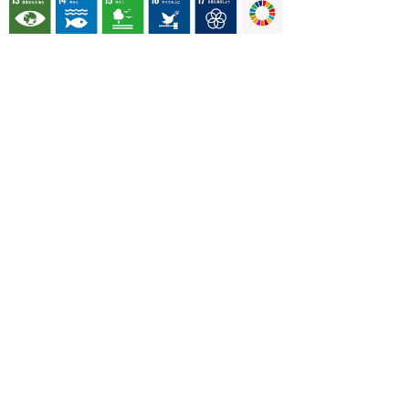
OUR CONTRIBUTION TO SDGs
料理通信社は、食の領域と深く関わるSDGs達成に繋が
る事業を目指し、メディア活動を続けて参ります。
「会社案内」「About us」更新のお知ら
せ
料理通信社 移転のお知らせ
2023年も気候キャンペーン「1.5℃の約束」に
参加します（SDGメディア・コンパクト）
“サステナブル”を五感で知る食のプログラム
「生きる力を養う学校」開講
気候キャンペーンへの参加について（SDGメデ
ィア・コンパクト）
雑誌『料理通信』発行休止のお知らせ