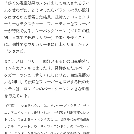
「多くの温室効果ガスを排出して輸入されるライ
ムを使わずに、どうやったらバランスの良い酸味
を出せるかと模索した結果、独特のアロマとクリ
ーミーなテクスチャー、フルーティーなフレーバ
ーが特徴である、シーバックソーン（グミ科の植
物。日本での呼称はサジー）の果汁を使うこと
に。個性的なマルガリータに仕上がりました」と
ピンタス氏。
また、スローベリー（西洋スモモ）の自家醸造ワ
インをカクテルに使ったり、発酵させたルバーブ
をガーニッシュ（飾り）にしたりと、自然発酵の
力を利用して新鮮なフレーバーを探求する氏のカ
クテルは、ロンドンのバー・シーンに大きな影響
を与えている。
（写真）「ウェアハウス」は、メンバーズ・クラブ「ザ・
コンデュイット」に併設された、一般客も利用可能なレス
トラン。ウォルター・ピンタス氏は、英国を代表する高級
ホテル「コノート」や「リッツ・ロンドン」のバーでヘッ
ドバーテンダーを務めるなど、錚々たる経歴を持つ。現在