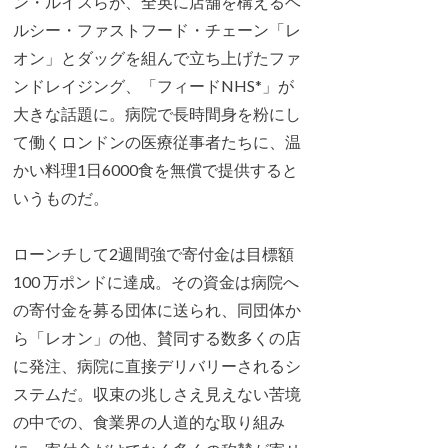
ン・ルイスらが、全英に店舗を構えるヘ
ルシー・ファストフード・チェーン「レ
オン」とダッグを組んで立ち上げたファ
ンドレイジング、「フィードNHS*」が
大きな話題に。病院で長時間身を粉にし
て働くロンドンの医療従事者たちに、温
かい料理1日6000食を無償で提供すると
いうものだ。
ローンチして2週間強で寄付金は目標額
100 万ポンドに達成。その資金は病院へ
の寄付金を募る団体に送られ、同団体か
ら「レオン」の他、賛同する数多くの店
に発注、病院に直接デリバリーされるシ
ステムだ。収束の兆しさえ見えない苦境
の中での、食業界の人道的な取り組み