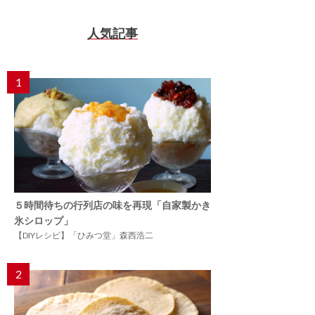
人気記事
1
５時間待ちの行列店の味を再現「自家製かき
氷シロップ」
【DIYレシピ】「ひみつ堂」森西浩二
2