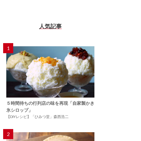
人気記事
1
５時間待ちの行列店の味を再現「自家製かき
氷シロップ」
【DIYレシピ】「ひみつ堂」森西浩二
2