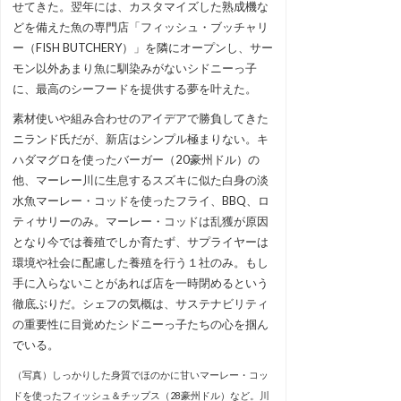
せてきた。翌年には、カスタマイズした熟成機な
どを備えた魚の専門店「フィッシュ・ブッチャリ
ー（FISH BUTCHERY）」を隣にオープンし、サー
モン以外あまり魚に馴染みがないシドニーっ子
に、最高のシーフードを提供する夢を叶えた。
素材使いや組み合わせのアイデアで勝負してきた
ニランド氏だが、新店はシンプル極まりない。キ
ハダマグロを使ったバーガー（20豪州ドル）の
他、マーレー川に生息するスズキに似た白身の淡
水魚マーレー・コッドを使ったフライ、BBQ、ロ
ティサリーのみ。マーレー・コッドは乱獲が原因
となり今では養殖でしか育たず、サプライヤーは
環境や社会に配慮した養殖を行う１社のみ。もし
手に入らないことがあれば店を一時閉めるという
徹底ぶりだ。シェフの気概は、サステナビリティ
の重要性に目覚めたシドニーっ子たちの心を掴ん
でいる。
（写真）しっかりした身質でほのかに甘いマーレー・コッ
ドを使ったフィッシュ＆チップス（28豪州ドル）など。川