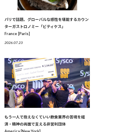
パリで話題。グローバルな感性を堪能するカウン
ターガストロノミー「ビティケス」
France [Paris]
2026.07.23
もう一人で抱えなくていい――飲食業界の苦境を経
済・精神の両面で支える非営利団体
America [New York]