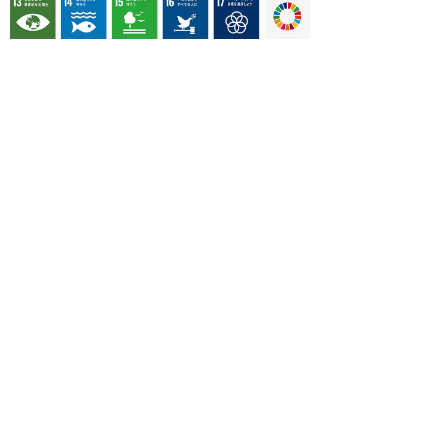
OUR CONTRIBUTION TO SDGs
料理通信社は、食の領域と深く関わるSDGs達成に繋が
る事業を目指し、メディア活動を続けて参ります。
「会社案内」「About us」更新のお知ら
せ
料理通信社 移転のお知らせ
2023年も気候キャンペーン「1.5℃の約束」に
参加します（SDGメディア・コンパクト）
“サステナブル”を五感で知る食のプログラム
「生きる力を養う学校」開講
気候キャンペーンへの参加について（SDGメデ
ィア・コンパクト）
雑誌『料理通信』発行休止のお知らせ