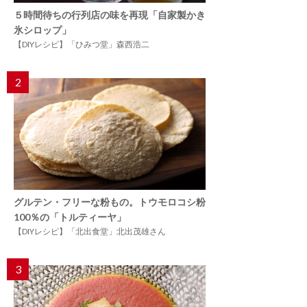
５時間待ちの行列店の味を再現「自家製かき
氷シロップ」
【DIYレシピ】「ひみつ堂」森西浩二
2
グルテン・フリーな粉もの。トウモロコシ粉
100％の「トルティーヤ」
【DIYレシピ】「北出食堂」北出茂雄さん
3