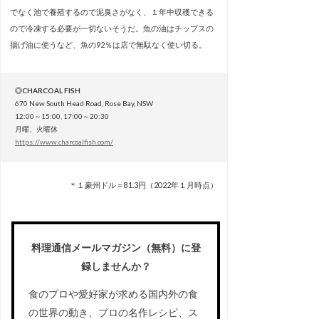
でなく池で養殖するので泥臭さがなく、１年中収穫できる
ので冷凍する必要が一切ないそうだ。魚の油はチップスの
揚げ油に使うなど、魚の92％は店で無駄なく使い切る。
◎CHARCOAL FISH
670 New South Head Road, Rose Bay, NSW
12:00～15:00, 17:00～20:30
月曜、火曜休
https://www.charcoalfish.com/
＊１豪州ドル＝81.3円（2022年１月時点）
料理通信メールマガジン（無料）に登
録しませんか？
食のプロや愛好家が求める国内外の食
の世界の動き、プロの名作レシピ、ス