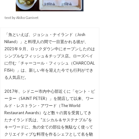
text by Akiko Ganivet
「魚といえば、ジョシュ・ナイランド（Josh
Niland）」と料理人の間で一目置かれる彼が、
2021年９月、ロックダウン中にオープンしたのは
シンプルなフィッシュ＆チップス店。ローズベイ
に佇む「チャーコール・フィッシュ（CHARCOAL
FISH）」は、新しい年を迎えた今でも行列ができ
る人気店だ。
2017年、シドニー市内中心部近くに「セント・ピ
ーター（SAINT PETER）」を開店して以来、ワー
ルド・レストラン・アワード（The World
Restaurant Awards）など数々の賞を受賞してき
たナイランド氏は、“エシカル＆サステナブル”を
キーワードに、魚の全ての部位を無駄なく使って
クリエイティブな料理を作るシェフとして名を馳