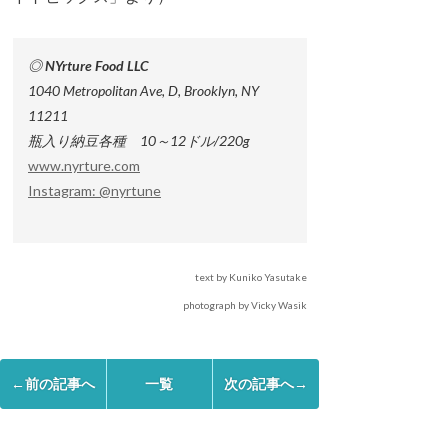
◎ NYrture Food LLC
1040 Metropolitan Ave, D, Brooklyn, NY
11211
瓶入り納豆各種 10～12ドル/220g
www.nyrture.com
Instagram: @nyrtune
text by Kuniko Yasutake
photograph by Vicky Wasik
←前の記事へ
一覧
次の記事へ→