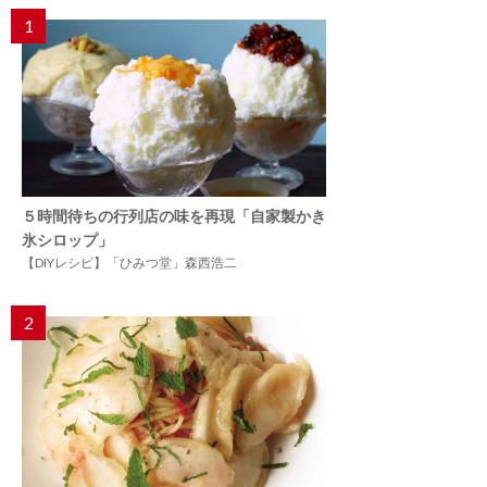
1
５時間待ちの行列店の味を再現「自家製かき
氷シロップ」
【DIYレシピ】「ひみつ堂」森西浩二
2