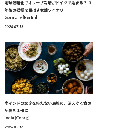
地球温暖化でオリーブ栽培がドイツで始まる？ ３
年後の収穫を目指す老舗ワイナリー
Germany [Berlin]
2026.07.16
南インドの文字を持たない民族の、消えゆく食の
記憶を１冊に
India [Coorg]
2026.07.16