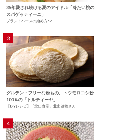
35年愛され続ける夏のアイドル「冷たい桃の
スパゲッティーニ」
プラントベースの始め方52
3
グルテン・フリーな粉もの。トウモロコシ粉
100％の「トルティーヤ」
【DIYレシピ】「北出食堂」北出茂雄さん
4