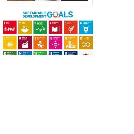
OUR CONTRIBUTION TO SDGs
料理通信社は、食の領域と深く関わるSDGs達成に繋が
る事業を目指し、メディア活動を続けて参ります。
「会社案内」「About us」更新のお知ら
せ
料理通信社 移転のお知らせ