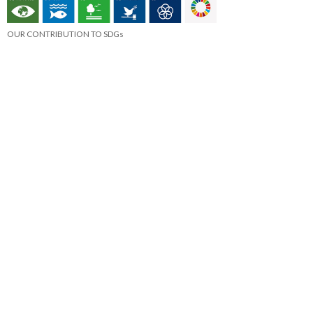
OUR CONTRIBUTION TO SDGs
料理通信社は、食の領域と深く関わるSDGs達成に繋が
る事業を目指し、メディア活動を続けて参ります。
「会社案内」「About us」更新のお知ら
せ
料理通信社 移転のお知らせ
2023年も気候キャンペーン「1.5℃の約束」に
参加します（SDGメディア・コンパクト）
“サステナブル”を五感で知る食のプログラム
「生きる力を養う学校」開講
気候キャンペーンへの参加について（SDGメデ
ィア・コンパクト）
雑誌『料理通信』発行休止のお知らせ