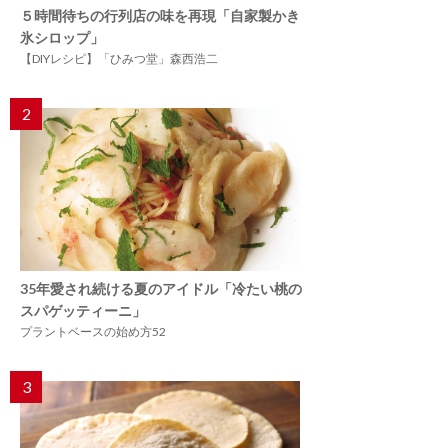
５時間待ちの行列店の味を再現「自家製かき
氷シロップ」
【DIYレシピ】「ひみつ堂」森西浩二
2
35年愛され続ける夏のアイドル「冷たい桃の
スパゲッティーニ」
プラントベースの始め方52
3