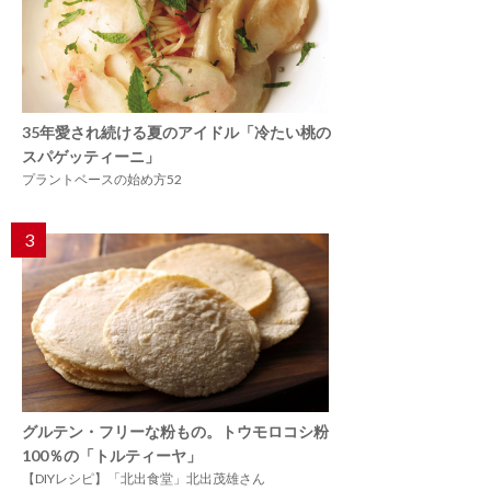
35年愛され続ける夏のアイドル「冷たい桃の
スパゲッティーニ」
プラントベースの始め方52
3
グルテン・フリーな粉もの。トウモロコシ粉
100％の「トルティーヤ」
【DIYレシピ】「北出食堂」北出茂雄さん