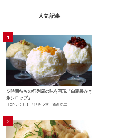
人気記事
1
５時間待ちの行列店の味を再現「自家製かき
氷シロップ」
【DIYレシピ】「ひみつ堂」森西浩二
2