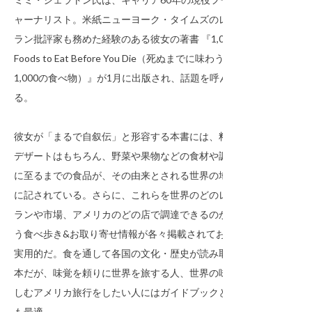
ャーナリスト。米紙ニューヨーク・タイムズのレスト
ラン批評家も務めた経験のある彼女の著書 『1,000
Foods to Eat Before You Die（死ぬまでに味わうべき
1,000の食べ物）』が1月に出版され、話題を呼んでい
る。
彼女が「まるで自叙伝」と形容する本書には、料理、
デザートはもちろん、野菜や果物などの食材や調味料
に至るまでの食品が、その由来とされる世界の地域別
に記されている。さらに、これらを世界のどのレスト
ランや市場、アメリカのどの店で調達できるのかとい
う食べ歩き&お取り寄せ情報が各々掲載されており、
実用的だ。食を通して各国の文化・歴史が読み取れる
本だが、味覚を頼りに世界を旅する人、世界の味を楽
しむアメリカ旅行をしたい人にはガイドブックとして
も最適。