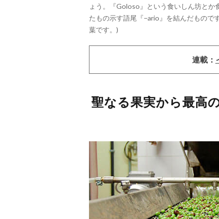
ょう。『Goloso』という食いしん坊とか食
たもの示す語尾『−ario』を結んだも
葉です。)
連載：
聖なる果実から最高