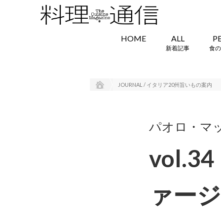
HOME
ALL
P
新着記事
食の
JOURNAL / イタリア20州旨いもの案内
パオロ・マ
vol
ァー