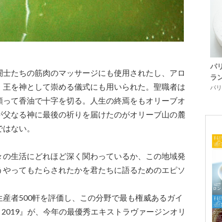
パ
闘士たちの筋肉のマッサージにも使用されたし、アロ
ラ
、王を神として崇める儀式にも用いられた。聖職者は
パリ「
願って香油で十字を切る。人生の終焉をもオリーブオ
が父なる神に最後の祈りを届けたのがオリーブ山の麓
ではない。
々の生活にどれほど深く関わっているか、この地域発
うやってもたらされたかを君たちに語るためのエピソ
産者500軒を評価し、この分野で最も権威あるガイ
ei）2019』が、今年の最優秀エキストラヴァージンオリ