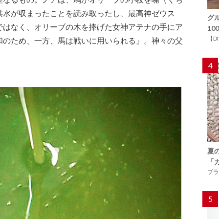
洪水が収まったことを読み取ったし、最高神ゼウス
グ
ではなく、オリーブの木を捧げた女神アテナの手にア
1
【D
和のため、一方、馬は戦いに用いられる』。神々の父
4
夏
「
プラ
5