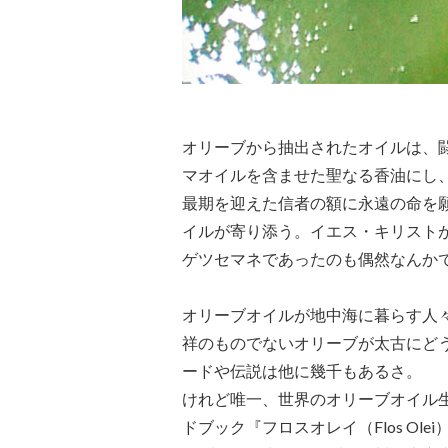
オリーブから抽出されたオイルは、
マオイルを含ませた聖なる香油にし
最期を迎えた信者の額に永遠の命を
イルが寄り添う。イエス・キリスト
ゲツセマネであったのも偶然なんか
オリーブオイルが地中海に暮らす人
祥のものでないオリーブが太古にど
ードや伝説は他に幾千もあるさ。
けれど唯一、世界のオリーブオイル生
ドブック『フロスオレイ（Flos Ol