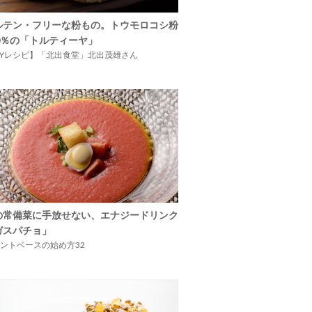
ルテン・フリーな粉もの。トウモロコシ粉
00％の「トルティーヤ」
IYレシピ】「北出食堂」北出茂雄さん
の常備菜に手放せない、エナジードリンク
ガスパチョ」
ントベースの始め方32