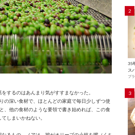
2
3
ス
プラ
話をするのはあんまり気がすすまなかった。
3
わりの深い食材で、ほとんどの家庭で毎日少しずつ使
』と、他の食材のような要領で書き始めれば、この食
してしまいかねない。
聖なるもの。ノアは、鳩がオリーブの小枝を嘴（くち