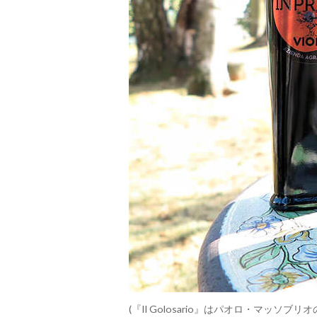
(『Il Golosario』はパオロ・マ