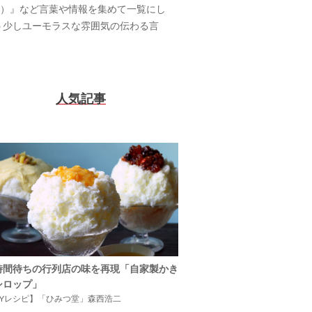
（用語集）』など言葉や情報を集めて一覧にし
う少しユーモラスな雰囲気の伝わる言
人気記事
時間待ちの行列店の味を再現「自家製かき
シロップ」
IYレシピ】「ひみつ堂」森西浩二