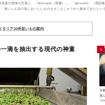
道楽の意味の言葉と、『dizionario（辞書）』、『glossario 
のです。食いしん坊の為においしいものをそこらじゅうから集めてきたとい
イタリア20州旨いもの案内
の一滴を抽出する現代の神童
1
５
氷
【D