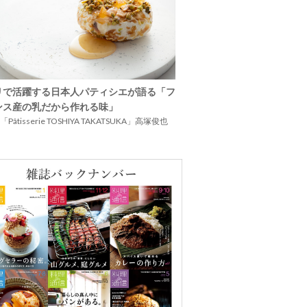
リで活躍する日本人パティシエが語る「フ
ンス産の乳だから作れる味」
Pâtisserie TOSHIYA TAKATSUKA」高塚俊也