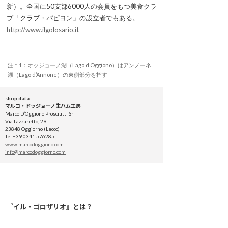
新）。全国に50支部6000人の会員をもつ美食クラ
ブ「クラブ・パピヨン」の設立者でもある。
http://www.ilgolosario.it
注＊1：オッジョーノ湖（Lago d’Oggiono）はアンノーネ
湖（Lago d’Annone）の東側部分を指す
shop data
マルコ・ドッジョーノ生ハム工房
Marco D’Oggiono Prosciutti Srl
Via Lazzaretto, 29
23848 Oggiorno (Lecco)
Tel +39 0341 576285
www.marcodoggiono.com
info@marcodoggiorno.com
『イル・ゴロザリオ』とは？