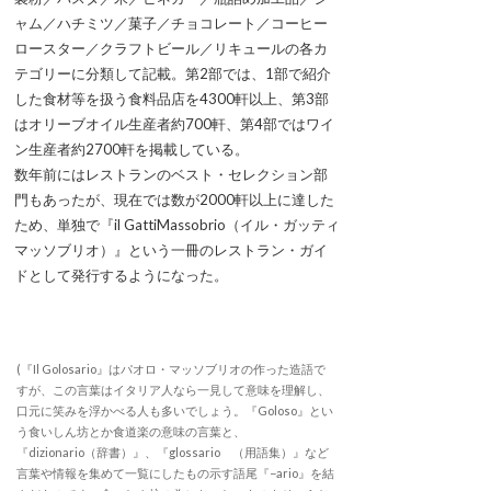
ャム／ハチミツ／菓子／チョコレート／コーヒー
ロースター／クラフトビール／リキュールの各カ
テゴリーに分類して記載。第2部では、1部で紹介
した食材等を扱う食料品店を4300軒以上、第3部
はオリーブオイル生産者約700軒、第4部ではワイ
ン生産者約2700軒を掲載している。
数年前にはレストランのベスト・セレクション部
門もあったが、現在では数が2000軒以上に達した
ため、単独で『il GattiMassobrio（イル・ガッティ
マッソブリオ）』という一冊のレストラン・ガイ
ドとして発行するようになった。
(『Il Golosario』はパオロ・マッソブリオの作った造語で
すが、この言葉はイタリア人なら一見して意味を理解し、
口元に笑みを浮かべる人も多いでしょう。『Goloso』とい
う食いしん坊とか食道楽の意味の言葉と、
『dizionario（辞書）』、『glossario （用語集）』など
言葉や情報を集めて一覧にしたもの示す語尾『−ario』を結