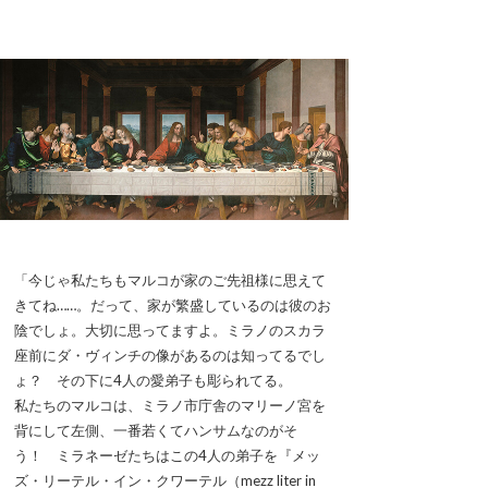
「今じゃ私たちもマルコが家のご先祖様に思えて
きてね……。だって、家が繁盛しているのは彼のお
陰でしょ。大切に思ってますよ。ミラノのスカラ
座前にダ・ヴィンチの像があるのは知ってるでし
ょ？ その下に4人の愛弟子も彫られてる。
私たちのマルコは、ミラノ市庁舎のマリーノ宮を
背にして左側、一番若くてハンサムなのがそ
う！ ミラネーゼたちはこの4人の弟子を『メッ
ズ・リーテル・イン・クワーテル（mezz liter in