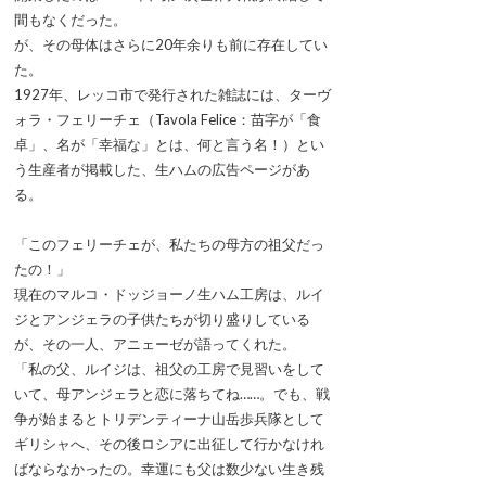
間もなくだった。
が、その母体はさらに20年余りも前に存在してい
た。
1927年、レッコ市で発行された雑誌には、ターヴ
ォラ・フェリーチェ（Tavola Felice：苗字が「食
卓」、名が「幸福な」とは、何と言う名！）とい
う生産者が掲載した、生ハムの広告ページがあ
る。
「このフェリーチェが、私たちの母方の祖父だっ
たの！」
現在のマルコ・ドッジョーノ生ハム工房は、ルイ
ジとアンジェラの子供たちが切り盛りしている
が、その一人、アニェーゼが語ってくれた。
「私の父、ルイジは、祖父の工房で見習いをして
いて、母アンジェラと恋に落ちてね……。でも、戦
争が始まるとトリデンティーナ山岳歩兵隊として
ギリシャへ、その後ロシアに出征して行かなけれ
ばならなかったの。幸運にも父は数少ない生き残