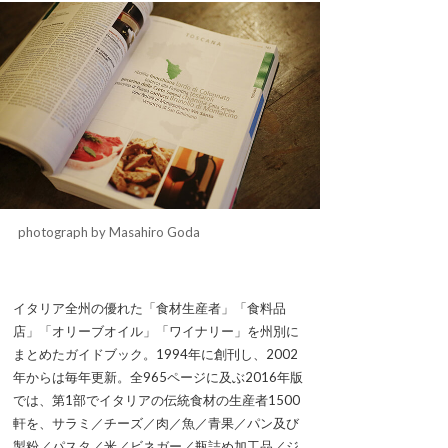
photograph by Masahiro Goda
イタリア全州の優れた「食材生産者」「食料品
店」「オリーブオイル」「ワイナリー」を州別に
まとめたガイドブック。1994年に創刊し、2002
年からは毎年更新。全965ページに及ぶ2016年版
では、第1部でイタリアの伝統食材の生産者1500
軒を、サラミ／チーズ／肉／魚／青果／パン及び
製粉／パスタ／米／ビネガー／瓶詰め加工品／ジ