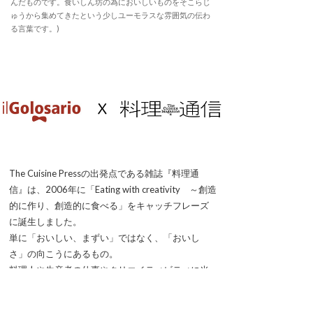
んだものです。食いしん坊の為においしいものをそこらじ
ゅうから集めてきたという少しユーモラスな雰囲気の伝わ
る言葉です。)
The Cuisine Pressの出発点である雑誌『料理通
信』は、2006年に「Eating with creativity ～創造
的に作り、創造的に食べる」をキャッチフレーズ
に誕生しました。
単に「おいしい、まずい」ではなく、「おいし
さ」の向こうにあるもの。
料理人や生産者の仕事やクリエイティビティに光
をあてることで、料理もワインもお菓子も、もっ
と深く味わえることを知ってほしいと8人でスター