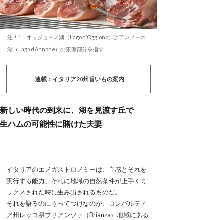
注＊1：オッジョーノ湖（Lago d’Oggiono）はアンノーネ
湖（Lago d’Annone）の東側部分を指す
連載：
イタリア20州旨いもの案内
新しい時代の到来に、湖を見渡す丘で
生ハムの可能性に賭けた夫妻
イタリアのエノガストロノミーは、直感とそれを
実行する能力、それに地域の自然条件が上手くミ
ックスされた時に生み出されるものだ。
それを語るのにうってつけなのが、ロンバルディ
ア州レッコ県ブリアンツァ（Brianza）地域にある