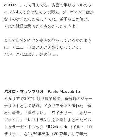
quater）』って呼んでる。方言で半リットルのワ
インを4人で分けた人って意味。ダ・ヴィンチはか
なりのケチだったらしくてね。弟子をこき使い、
くれた駄賃は微々たるものだったそうよ」
まるで自分の本当の身内の話をしているかのよう
に、アニェーゼはどんどん熱くなっていく。
だが、これはまた、別の話……。
パオロ・マッソブリオ Paolo Massobrio
イタリアで30年に渡り農業経済、食分野のジャー
ナリストとして活躍。イタリア全州の優れた「食
材生産者」「食料品店」「ワイナリー」「オリー
ブオイル」「レストラン」を州別にまとめたベス
トセラーガイドブック『Il Golosario（イル・ゴロ
ザリオ）』を1994年出版（2002年より毎年更