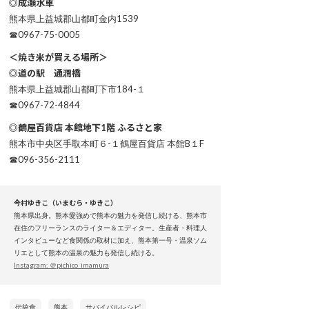
◎成瀬水車
熊本県上益城郡山都町金内1539
☎0967-75-0005
＜焼き米が買える場所＞
◎道の駅 通潤橋
熊本県上益城郡山都町下市184-１
☎0967-72-4844
◎鶴屋百貨店 本館地下1階 ふるさと家
熊本市中央区手取本町６-１鶴屋百貨店 本館B１F
☎096-356-2111
今村ゆきこ（いまむら・ゆきこ）
熊本県出身。熊本愛強めで熊本の魅力を発信し続ける、熊本市
在住のフリーランスのライター＆エディター。生産者・料理人
インタビューなど食関係の取材に加え、熊本第一号・温泉ソム
リエとして熊本の温泉の魅力も発信し続ける。
Instagram: ＠pichico_imamura
伝統食
熊本
サバイバルレシピ