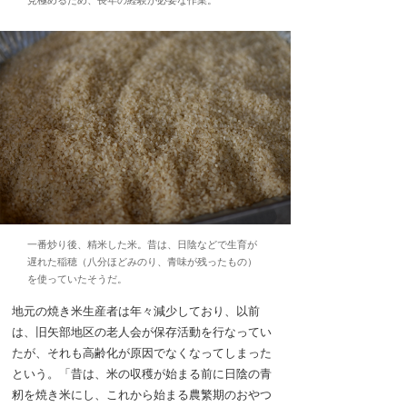
一番炒り後、精米した米。昔は、日陰などで生育が
遅れた稲穂（八分ほどみのり、青味が残ったもの）
を使っていたそうだ。
地元の焼き米生産者は年々減少しており、以前
は、旧矢部地区の老人会が保存活動を行なってい
たが、それも高齢化が原因でなくなってしまった
という。「昔は、米の収穫が始まる前に日陰の青
籾を焼き米にし、これから始まる農繁期のおやつ