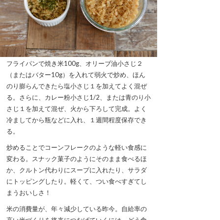
フライパンで焼き米100g、オリーブ油小さじ２
（またはバター10g）を入れて弱火で炒め、ほん
のり膨らんできたら塩小さじ１を加えてよく混ぜ
る。さらに、カレー粉小さじ1/2、または青のり小
さじ１を加えて混ぜ、火から下ろして完成。よく
冷ましてから瓶などに入れ、１週間程度保存でき
る。
炒めることでコーンフレークのような軽い食感に
変わる。スナック菓子のようにそのまま食べるほ
か、クルトン代わりにスープに入れたり、サラダ
にトッピングしたり。軽くて、つい食べすぎてし
まうおいしさ！
米の消費量が、年々減少している昨今。自給率の
高い米づくりを将来につなげていくには、どう食