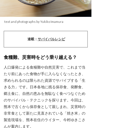
text and photographs by Yukiko Imamura
連載：
サバイバルレシピ
⾷糧難、災害時をどう乗り越える？
人口爆発による食糧難や自然災害で、これまで当
たり前にあった食物が手に入らなくなったとき、
求められるのは限られた資源でサバイブする「生
きる力」です。日本各地に残る保存食、発酵食、
郷土食に、自然の恵みを無駄なく食べつなぐため
のサバイバル・テクニックを探ります。今回は、
熊本で古くから保存食として親しまれ、災害時の
非常食として新たに見直されている「焼き米」の
製造現場を、熊本在住のライター、今村ゆきこさ
んが案内します。