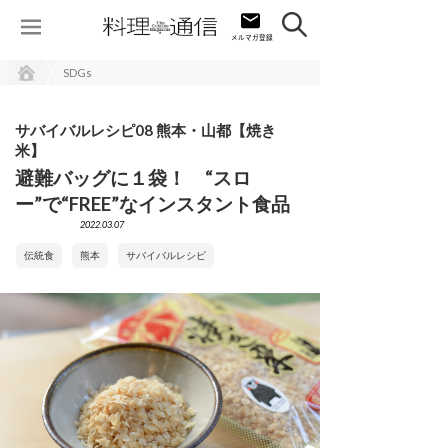
SDGs
サバイバルレシピ08 熊本・山都【焼き
米】
避難バッグに１袋！ “スロ
ー”で“FREE”なインスタント食品
2022.03.07
伝統食
熊本
サバイバルレシピ