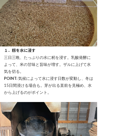
１．籾を水に浸す
三日三晩、たっぷりの水に籾を浸す。乳酸発酵に
よって、米の甘味と旨味が増す。ザルに上げて水
気を切る。
POINT:
気候によって水に浸す日数が変動し、冬は
15日間浸ける場合も。芽が出る直前を見極め、水
から上げるのがポイント。