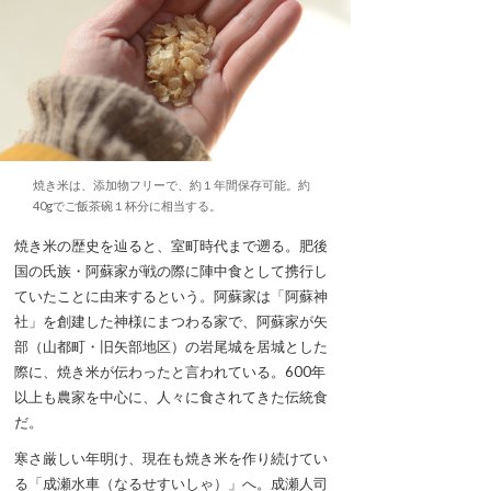
焼き米は、添加物フリーで、約１年間保存可能。約
40gでご飯茶碗１杯分に相当する。
焼き米の歴史を辿ると、室町時代まで遡る。肥後
国の氏族・阿蘇家が戦の際に陣中食として携行し
ていたことに由来するという。阿蘇家は「阿蘇神
社」を創建した神様にまつわる家で、阿蘇家が矢
部（山都町・旧矢部地区）の岩尾城を居城とした
際に、焼き米が伝わったと言われている。600年
以上も農家を中心に、人々に食されてきた伝統食
だ。
寒さ厳しい年明け、現在も焼き米を作り続けてい
る「成瀬水車（なるせすいしゃ）」へ。成瀬人司