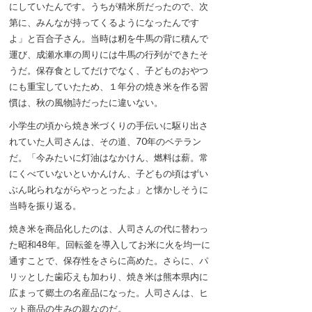
にしていたんです。うちが精米所だったので、次
第に、みんなが持ってくるようになったんです
よ」と百合子さん。当時は籾を牛馬の背に積んで
運び、成瀬水車の周りには牛馬の行列ができたそ
うだ。保存食としてだけでなく、子どものおやつ
にも重宝していたため、１年分の焼き米を作る習
慣は、秋の風物詩だったに違いない。
小学生の頃から焼き米づくりの手伝いに駆り出さ
れていた人司さんは、その道、70年のベテラン
だ。「今みたいに灯油はなかけん、燃料は薪。常
にくべていないといかんけん、子どもの頃はずい
ぶん叱られながらやっとったよ」と懐かしそうに
当時を振り返る。
焼き米を商品化したのは、人司さんの代に替わっ
た昭和48年。回転釜を導入してお米に火を均一に
通すことで、保存性をさらに高めた。さらに、パ
リッとした歯応えも加わり、焼き米は熊本県内に
広まって郷土の名産品になった。人司さんは、ヒ
ット商品の生みの親なのだ。