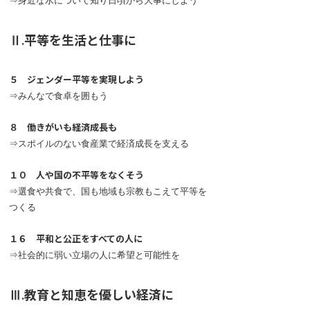
⇒身近な水について知り日頃から大事にしよう
Ⅱ.平等を生活と仕事に
５ ジェンダー平等を実現しよう
⇒みんなで食卓を囲もう
８ 働きがいも経済成長も
⇒スポイルのない食産業で経済成長を支える
１０ 人や国の不平等をなくそう
⇒選食や共食で、国も地域も宗教もこえて平等を
つくる
１６ 平和と公正をすべての人に
⇒社会的に弱い立場の人に希望と可能性を
Ⅲ.教育と知恵を優しい経済に