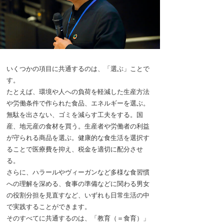
いくつかの項目に共通するのは、「選ぶ」ことで
す。
たとえば、環境や人への負荷を軽減した生産方法
や労働条件で作られた食品、エネルギーを選ぶ。
無駄を出さない、ゴミを減らす工夫をする。国
産、地元産の食材を買う。生産者や労働者の利益
が守られる商品を選ぶ。健康的な食生活を選択す
ることで医療費を抑え、税金を適切に配分させ
る。
さらに、ハラールやヴィーガンなど多様な食習慣
への理解を深める、食事の準備などに関わる男女
の役割分担を見直すなど、いずれも日常生活の中
で実践することができます。
そのすべてに共通するのは、「教育（＝食育）」