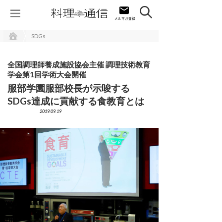
SDGs
全国調理師養成施設協会主催 調理技術教育
学会第1回学術大会開催
服部学園服部校長が示唆する
SDGs達成に貢献する食教育とは
2019.09.19