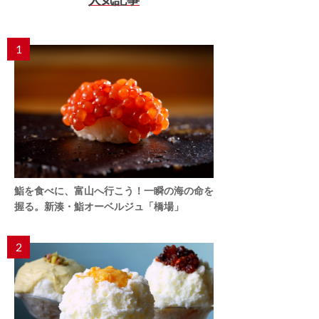
1
鮨を食べに、富山へ行こう！一瞬の海の命を
握る。新湊・鮨オーベルジュ「橋場」
2