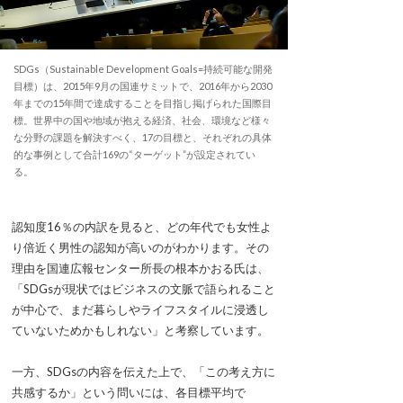
SDGs（Sustainable Development Goals=持続可能な開発
目標）は、2015年9月の国連サミットで、2016年から2030
年までの15年間で達成することを目指し掲げられた国際目
標。世界中の国や地域が抱える経済、社会、環境など様々
な分野の課題を解決すべく、17の目標と、それぞれの具体
的な事例として合計169の“ターゲット”が設定されてい
る。
認知度16％の内訳を見ると、どの年代でも女性よ
り倍近く男性の認知が高いのがわかります。その
理由を国連広報センター所長の根本かおる氏は、
「SDGsが現状ではビジネスの文脈で語られること
が中心で、まだ暮らしやライフスタイルに浸透し
ていないためかもしれない」と考察しています。
一方、SDGsの内容を伝えた上で、「この考え方に
共感するか」という問いには、各目標平均で