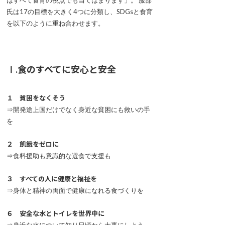
はすべて食育の視点でも当てはまります」。 服部
氏は17の目標を大きく4つに分類し、SDGsと食育
を以下のように重ね合わせます。
Ⅰ.食のすべてに安心と安全
１ 貧困をなくそう
⇒開発途上国だけでなく身近な貧困にも救いの手
を
２ 飢餓をゼロに
⇒食料援助も意識的な選食で支援も
３ すべての人に健康と福祉を
⇒身体と精神の両面で健康になれる食づくりを
６ 安全な水とトイレを世界中に