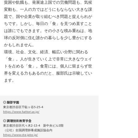
貧困や飢餓も、発展途上国での労働問題も、気候
変動も、一人の力ではどうにもならない大きな課
題で、国や企業が取り組むべき問題と捉えられが
ちです。しかし、毎日の「食」を見つめ直すこと
は誰にでもできます。その小さな積み重ねは、地
球の反対側に住む誰かの暮らしを少し豊かにする
かもしれません。
環境、社会、文化、経済、幅広い分野に関わる
「食」。人が生きていく上で非常に大きなウェイ
トを占める「食」。食育には、個人に留まらず世
界を変える力もあるのだと、服部氏は示唆してい
ます。
◎ 服部学園
東京都渋谷区千駄ヶ谷5-25-4
https://www.hattori.ac.jp/
◎ 調理技術教育学会
東京都渋谷区代々木2-13-4 新中央ビル3階
（公社）全国調理師養成施設協会内
https://www.cte-jatcc.jp/