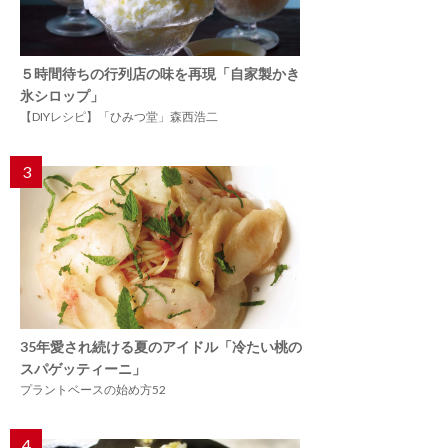
５時間待ちの行列店の味を再現「自家製かき
氷シロップ」
【DIYレシピ】「ひみつ堂」森西浩二
3
35年愛され続ける夏のアイドル「冷たい桃の
スパゲッティーニ」
プラントベースの始め方52
4