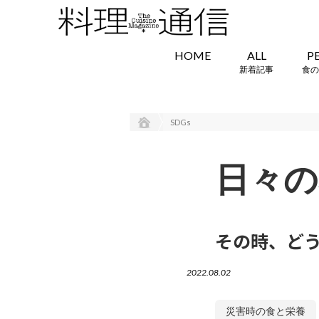
HOME
ALL
P
新着記事
食の
SDGs
日々の
その時、どう
2022.08.02
災害時の食と栄養