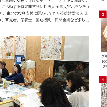
プラ
めに活動する特定非営利活動法人 全国災害ボランティ
）と、東北の復興支援に関わってきた公益財団法人 味
3
み、研究者、栄養士、国連機関、民間企業など多岐に
グ
1
【D
4