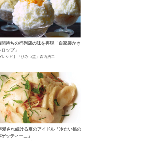
時間待ちの行列店の味を再現「自家製かき
シロップ」
IYレシピ】「ひみつ堂」森西浩二
5年愛され続ける夏のアイドル「冷たい桃の
パゲッティーニ」