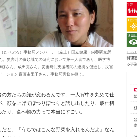
OUR 
ト（たべぷろ）事務局メンバー。（左上）国立健康・栄養研究所
料理通
さん。災害時の食領域での研究において第一人者であり、医学博
る事
千葉泰彦さん、成田亮さん。災害時に支援者間の連携を促進し、災害
デーション 齋藤由里子さん。事務局実務を担う。
者の方たちの顔が変わるんです。一人背中を丸めて仕
が、顔を上げてぽつりぽつりと話し出したり、疲れ切
めたり。食べ物の力って本当にすごい。
2
しだと、「うちではこんな野菜を入れるんだよ」なん