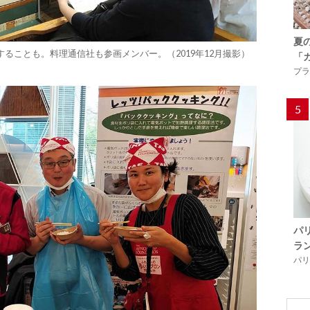
夏
ることも。料理通信社も参画メンバー。（2019年12月撮影）
「
プラ
5
パ
ラ
パリ「