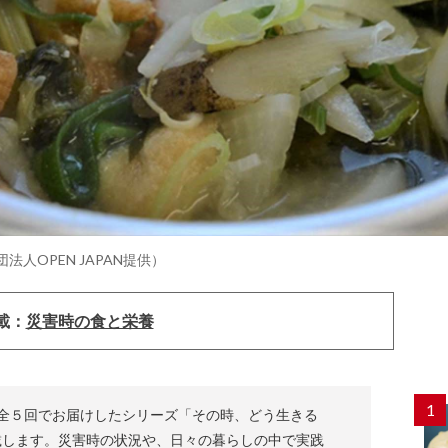
般社団法人OPEN JAPAN提供）
載：
災害時の食と栄養
1
けて全５回でお届けしたシリーズ「その時、どう生きる
載します。災害時の状況や、日々の暮らしの中で実践