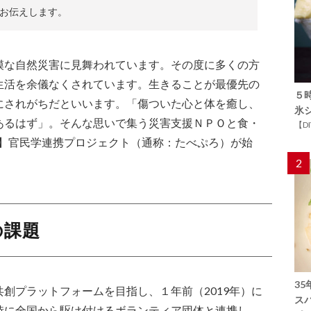
にお伝えします。
模な自然災害に見舞われています。その度に多くの方
生活を余儀なくされています。生きることが最優先の
５
にされがちだといいます。「傷ついた心と体を癒し、
氷
あるはず」。そんな思いで集う災害支援ＮＰＯと食・
【D
養】官民学連携プロジェクト（通称：たべぷろ）が始
2
の課題
3
創プラットフォームを目指し、１年前（2019年）に
ス
時に全国から駆け付けるボランティア団体と連携し、