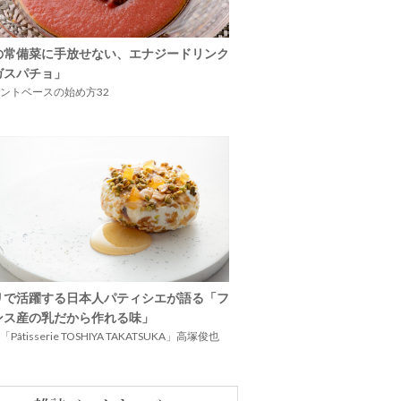
の常備菜に手放せない、エナジードリンク
ガスパチョ」
ントベースの始め方32
リで活躍する日本人パティシエが語る「フ
ンス産の乳だから作れる味」
Pâtisserie TOSHIYA TAKATSUKA」高塚俊也