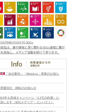
CONTRIBUTION TO SDGs
信社は、食の領域と深く関わるSDGs達成に繋が
業を目指し、メディア活動を続けて参ります。
「会社案内」「About us」更新のお知ら
せ
料理通信社 移転のお知らせ
023年も気候キャンペーン「1.5℃の約束」に
参加します（SDGメディア・コンパクト）
“サステナブル”を五感で知る食のプログラム