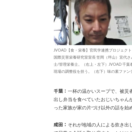
JVOAD【食・栄養】官民学連携プロジェク
国際災害栄養研究室室長 笠岡（坪山）宜代
士/管理栄養士。（右上・左下）JVOAD 
現場の調整役を担う。（右下）味の素ファン
千葉：
一杯の温かいスープで、被災
出し弁当を食べていたおじいちゃん
った家族が家の片づけ以外の話を始
成田：
それが地域の人による炊き出