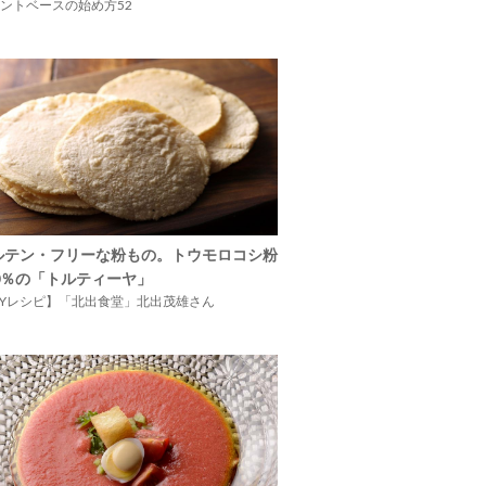
ントベースの始め方52
ルテン・フリーな粉もの。トウモロコシ粉
00％の「トルティーヤ」
IYレシピ】「北出食堂」北出茂雄さん