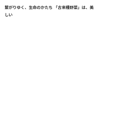
繋がりゆく、生命のかたち 「古来種野菜」は、美
しい
2026.04.02
SNS
ALL
FEATURE
新着記事
注目の動き
MOVEMENT
ワールドガストロノミー
PEOPLE
食のプロたち
未来のレストランへ
食の世界のスペシャリスト
COVID-19
料理人・パン職人・菓子職人