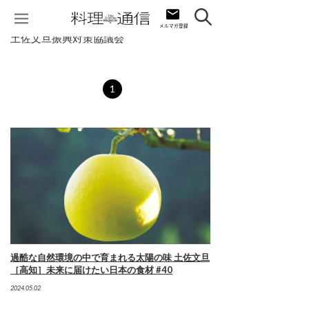
土佐文旦振興対策協議会
1
過酷な自然環境の中で育まれる太陽の味 土佐文旦
［高知］未来に届けたい日本の食材 #40
2024.05.02