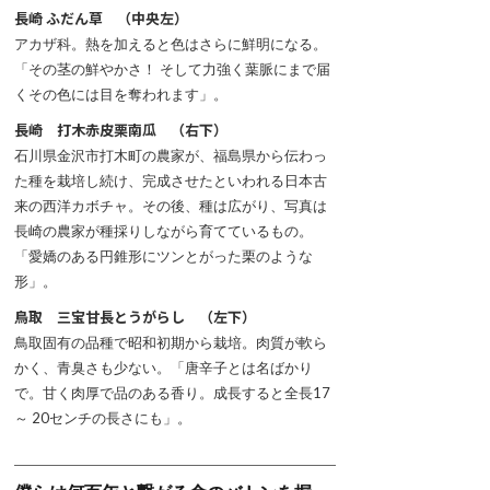
長崎 ふだん草 （中央左）
アカザ科。熱を加えると色はさらに鮮明になる。
「その茎の鮮やかさ！ そして力強く葉脈にまで届
くその色には目を奪われます」。
長崎 打木赤皮栗南瓜 （右下）
石川県金沢市打木町の農家が、福島県から伝わっ
た種を栽培し続け、完成させたといわれる日本古
来の西洋カボチャ。その後、種は広がり、写真は
長崎の農家が種採りしながら育てているもの。
「愛嬌のある円錐形にツンとがった栗のような
形」。
鳥取 三宝甘長とうがらし （左下）
鳥取固有の品種で昭和初期から栽培。肉質が軟ら
かく、青臭さも少ない。「唐辛子とは名ばかり
で。甘く肉厚で品のある香り。成長すると全長17
～ 20センチの長さにも」。