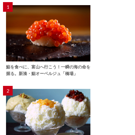
1
鮨を食べに、富山へ行こう！一瞬の海の命を
握る。新湊・鮨オーベルジュ「橋場」
2