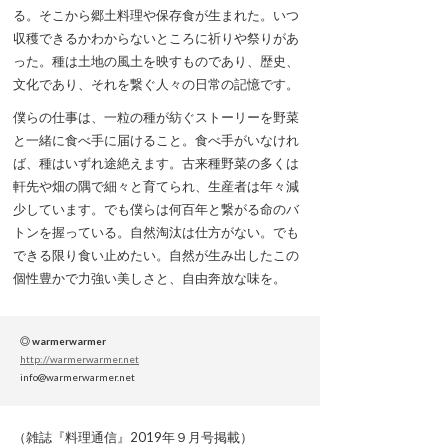
る。そこから郷土料理や保存食が生まれた。いつ
収穫できるかわからないところに祈りや祭りがあ
った。種は土地の風土を映すものであり、歴史、
文化であり、それを繋ぐ人々の日常の記憶です。
僕らの仕事は、一粒の種が紡ぐストーリーを野菜
と一緒に食べ手に届けること。食べ手がいなけれ
ば、種はいずれ途絶えます。古来種野菜の多くは
軒先や畑の隅で細々と育てられ、生産者は年々減
少しています。でも僕らは何百年と繋がる命のバ
トンを握っている。自然淘汰は仕方がない。でも
できる限り食い止めたい。自然が生み出したこの
個性豊かで力強い美しさと、自由奔放な味を。
◎ warmerwarmer
http://warmerwarmer.net
info@warmerwarmer.net
（雑誌『料理通信』2019年９月号掲載）