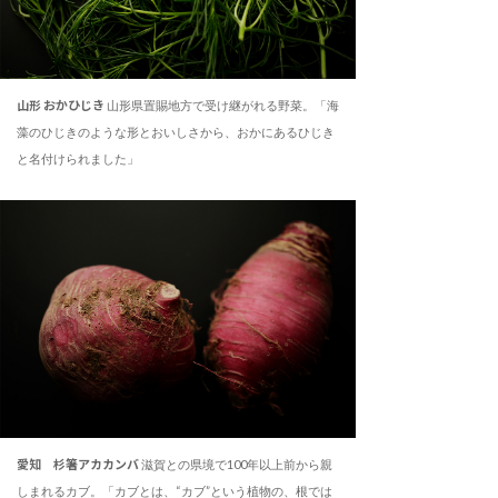
山形 おかひじき
山形県置賜地方で受け継がれる野菜。「海
藻のひじきのような形とおいしさから、おかにあるひじき
と名付けられました」
愛知 杉箸アカカンバ
滋賀との県境で100年以上前から親
しまれるカブ。「カブとは、“カブ”という植物の、根では