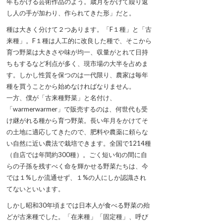
年もかける芸術作品のよう。歳月をかけて繰り返
し人の手が加わり、作られてきた形」だと。
種は大きく分けて２つあります。「F１種」と「古
来種」。F１種は人工的に改良した種で、そこから
育つ野菜は大きさや味が均一、収量がとれて日持
ちもするなど利点が多く、現市場の大半を占めま
す。しかし性質を保つのは一代限り、農家は毎年
種を買うことから始めなければなりません。
一方、僕が「古来種野菜」と名付け、
「warmerwarmer」で販売するのは、何世代も受
け継がれる種から育つ野菜。長い年月をかけてそ
の土地に適応してきたので、肥料や農薬に頼らな
い自然に近い農法で栽培できます。全国で1214種
（自店では年間約300種）。ごく短い旬の間に自
らの子孫を残すべく命を輝かせる野菜たちは、今
では１%しか流通せず、１%の人にしか認識され
てないといいます。
しかし昭和30年頃までは日本人が食べる野菜の殆
どが古来種でした。「在来種」「固定種」、呼び