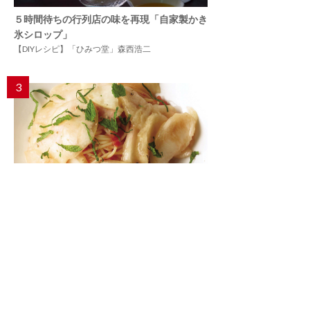
５時間待ちの行列店の味を再現「自家製かき
氷シロップ」
【DIYレシピ】「ひみつ堂」森西浩二
3
35年愛され続ける夏のアイドル「冷たい桃の
スパゲッティーニ」
プラントベースの始め方52
4