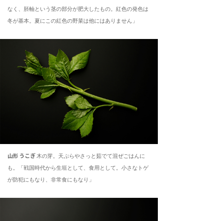
なく、胚軸という茎の部分が肥大したもの。紅色の発色は
冬が基本。夏にこの紅色の野菜は他にはありません」
山形 うこぎ
木の芽。天ぷらやさっと茹でて混ぜごはんに
も。「戦国時代から生垣として、食用として。小さなトゲ
が防犯にもなり、非常食にもなり」