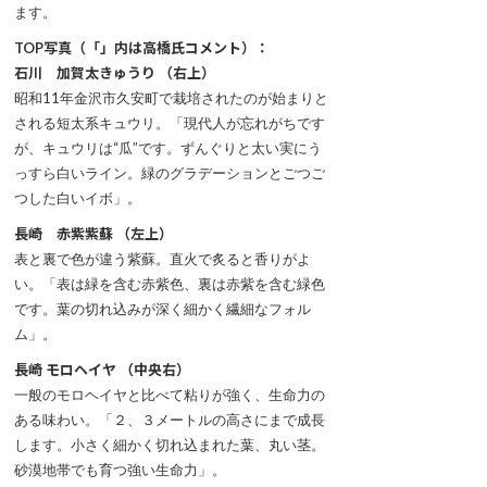
ます。
TOP写真（「」内は高橋氏コメント）：
石川 加賀太きゅうり （右上）
昭和11年金沢市久安町で栽培されたのが始まりと
される短太系キュウリ。「現代人が忘れがちです
が、キュウリは“瓜”です。ずんぐりと太い実にう
っすら白いライン。緑のグラデーションとごつご
つした白いイボ」。
長崎 赤紫紫蘇 （左上）
表と裏で色が違う紫蘇。直火で炙ると香りがよ
い。「表は緑を含む赤紫色、裏は赤紫を含む緑色
です。葉の切れ込みが深く細かく繊細なフォル
ム」。
長崎 モロヘイヤ （中央右）
一般のモロヘイヤと比べて粘りが強く、生命力の
ある味わい。「２、３メートルの高さにまで成長
します。小さく細かく切れ込まれた葉、丸い茎。
砂漠地帯でも育つ強い生命力」。