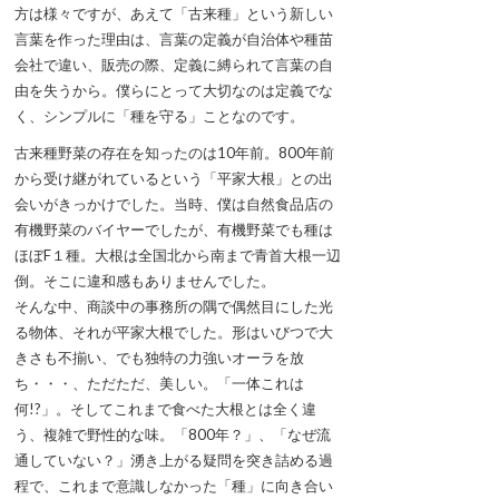
方は様々ですが、あえて「古来種」という新しい
言葉を作った理由は、言葉の定義が自治体や種苗
会社で違い、販売の際、定義に縛られて言葉の自
由を失うから。僕らにとって大切なのは定義でな
く、シンプルに「種を守る」ことなのです。
古来種野菜の存在を知ったのは10年前。800年前
から受け継がれているという「平家大根」との出
会いがきっかけでした。当時、僕は自然食品店の
有機野菜のバイヤーでしたが、有機野菜でも種は
ほぼF１種。大根は全国北から南まで青首大根一辺
倒。そこに違和感もありませんでした。
そんな中、商談中の事務所の隅で偶然目にした光
る物体、それが平家大根でした。形はいびつで大
きさも不揃い、でも独特の力強いオーラを放
ち・・・、ただただ、美しい。「一体これは
何!?」。そしてこれまで食べた大根とは全く違
う、複雑で野性的な味。「800年？」、「なぜ流
通していない？」湧き上がる疑問を突き詰める過
程で、これまで意識しなかった「種」に向き合い