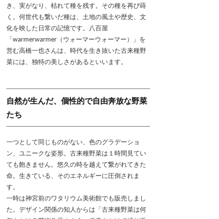
き、実がなり、枯れて種を残す。その種を再び蒔
く。何世代も繋いだ種は、土地の風土や歴史、文
化を映した日常の記憶です。八百屋
「warmerwarmer（ウォーマーウォーマー）」を
営む高橋一也さんは、時代を生き抜いた古来種野
菜には、独特の美しさがあるといいます。
自然が生んだ、個性的で自由奔放な野菜
たち
一つとして同じものがない、色のグラデーショ
ン、ユニークな姿形。古来種野菜は１時間見てい
ても飽きません。悠久の時を越えて繋がれてきた
命。生きている、そのエネルギーに圧倒されま
す。
一時は神宮前のワタリウム美術館でも販売しまし
た。デザイン関係の知人からは「古来種野菜は何