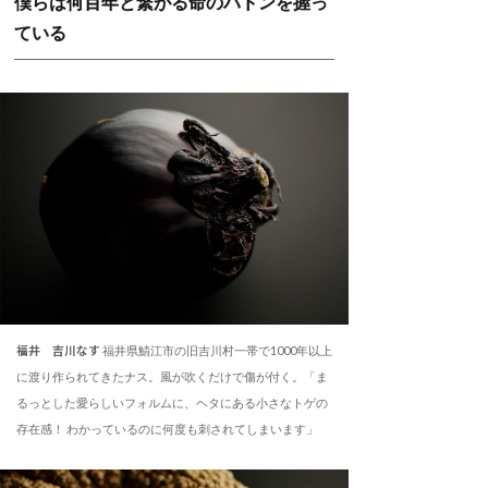
僕らは何百年と繋がる命のバトンを握っ
ている
福井 吉川なす
福井県鯖江市の旧吉川村一帯で1000年以上
に渡り作られてきたナス。風が吹くだけで傷が付く。「ま
るっとした愛らしいフォルムに、ヘタにある小さなトゲの
存在感！ わかっているのに何度も刺されてしまいます」