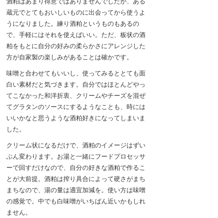
酒粕はあまり得意ではありませんでしたが、ある
蔵元でとてもおいしいものに出会ってから使うよ
うになりました。練り酒粕というものもあるの
で、手軽にはそれを使えばいい。ただ、板状の酒
粕をもとに自分の好みの柔らかさにアレンジした
方が自家製の楽しみがあることは確かです。
味噌と合わせてもいいし、使ってみるととても面
白い素材だと気づきます。自分ではほとんどやっ
てこなかった和洋折衷、クリームやチーズを混ぜ
てグラタンのソースにするようなことも、時には
いいかなと思うような酒粕好きになってしまいま
した。
クリーム状になるだけで、酒粕のイメージはずい
ぶん変わります。お湯と一緒にフードプロセッサ
ーで回すだけなので、自分の好きな酒粕で作るこ
とが大前提。酒粕は搾り具合によって硬さがまち
まちなので、湯の量は適宜加減を。使い方は味噌
の感覚で。中でも白味噌がいちばん近いかもしれ
ません。