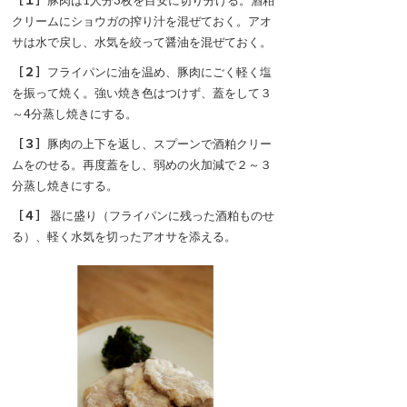
［１］
豚肉は1人分3枚を目安に切り分ける。酒粕
クリームにショウガの搾り汁を混ぜておく。アオ
サは水で戻し、水気を絞って醤油を混ぜておく。
［２］
フライパンに油を温め、豚肉にごく軽く塩
を振って焼く。強い焼き色はつけず、蓋をして３
～4分蒸し焼きにする。
［３］
豚肉の上下を返し、スプーンで酒粕クリー
ムをのせる。再度蓋をし、弱めの火加減で２～３
分蒸し焼きにする。
［４］
器に盛り（フライパンに残った酒粕ものせ
る）、軽く水気を切ったアオサを添える。