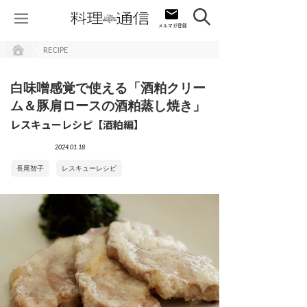
RECIPE
白味噌感覚で使える「酒粕クリー
ム＆豚肩ロースの酒粕蒸し焼き」
レスキューレシピ【酒粕編】
2024.01.18
長尾智子
レスキューレシピ