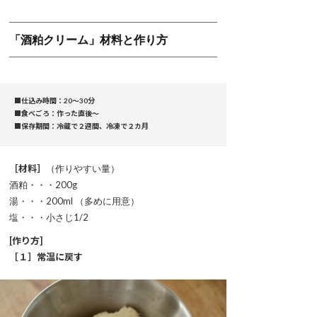
「酒粕クリーム」材料と作り方
■仕込み時間：20～30分
■食べごろ：作った直後～
■保存期間：冷蔵で２週間、冷凍で２カ月
［材料］
（作りやすい量）
酒粕・・・200g
湯・・・200ml （多めに用意）
塩・・・小さじ1/2
[作り方]
［１］常温に戻す