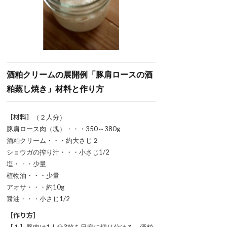
酒粕クリームの展開例「豚肩ロースの酒
粕蒸し焼き」材料と作り方
［材料］
（２人分）
豚肩ロース肉（塊）・・・350～380g
酒粕クリーム・・・約大さじ２
ショウガの搾り汁・・・小さじ1/2
塩・・・少量
植物油・・・少量
アオサ・・・約10g
醤油・・・小さじ1/2
［作り方］