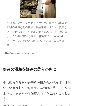
料理家、フードコーディネーター。単行本の出版や
雑誌の連載などの執筆、商品開発、メニュー提案な
どと並行してオリジナルの器「SOUPs」を主宰。ま
た、2019年に友人と東京・神宮前に「Bar Werk」
をオープン。料理とお酒についてさまざまに実験
中。
http://www.vegemania.com/
好みの酒粕を好みの柔らかさに
少し残った食材や香辛料を組み合わせれば、【お
いしい保存】ができます。味つけの手伝いになる
ような、ささやかな保存のコツをご紹介しましょ
う。