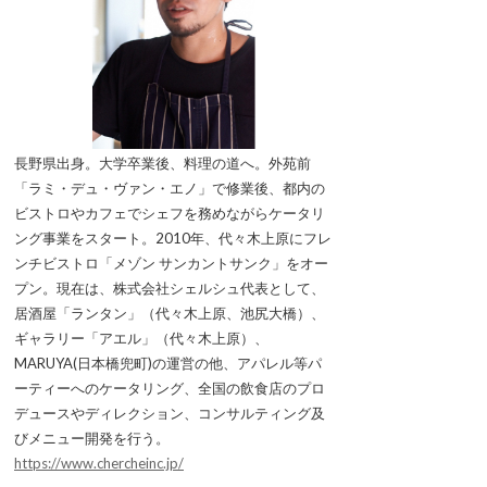
長野県出身。大学卒業後、料理の道へ。外苑前
「ラミ・デュ・ヴァン・エノ」で修業後、都内の
ビストロやカフェでシェフを務めながらケータリ
ング事業をスタート。2010年、代々木上原にフレ
ンチビストロ「メゾン サンカントサンク」をオー
プン。現在は、株式会社シェルシュ代表として、
居酒屋「ランタン」（代々木上原、池尻大橋）、
ギャラリー「アエル」（代々木上原）、
MARUYA(日本橋兜町)の運営の他、アパレル等パ
ーティーへのケータリング、全国の飲食店のプロ
デュースやディレクション、コンサルティング及
びメニュー開発を行う。
https://www.chercheinc.jp/