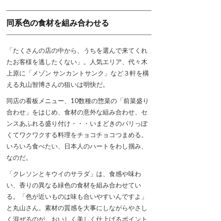
同系色の食材を組み合わせる
「たくさんの店の中から、うちを選んで来てくれ
たお客様を逃したくない」。人気エリア、代々木
上原に「メゾン サンカントサンク」など３軒を構
える丸山智博さんの狙いは明快だ。
同店の看板メニュー、10数種の惣菜の「前菜盛り
合わせ」をはじめ、食材の意外な組み合わせ、セ
ンスあふれる盛り付け・・・いまどきのパリっぽ
くてワクワクする料理をチョコチョコつまめる。
いろいろ食べたい、日本人のハートをわし掴み、
なのだ。
「クレソンとキウイのサラダ」は、食感や味わ
い、香りの異なる緑色の食材を組み合わせてい
る。「色が近いものは味も合いやすいんですよ」
と丸山さん。素材の質感を大事にしながらやさし
く混ぜるのが、おいしく美しく仕上げるポイント