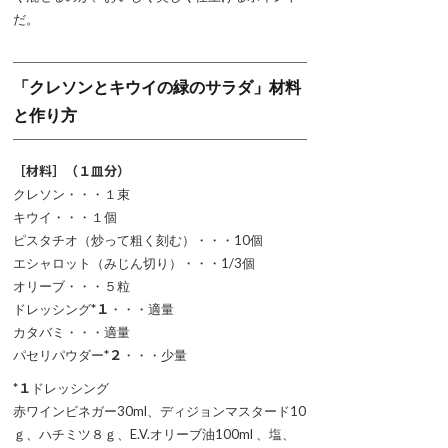
だ。
「クレソンとキウイの緑のサラダ」材料
と作り方
［材料］（１皿分）
クレソン・・・１束
キウイ・・・１個
ピスタチオ（炒って粗く刻む）・・・10個
エシャロット（みじん切り）・・・1/3個
オリーブ・・・５粒
ドレッシング
*１
・・・適量
カタバミ・・・適量
パセリパウダー
*２
・・・少量
*１
ドレッシング
赤ワインビネガー30ml、ディジョンマスタード10
ｇ、ハチミツ８ｇ、E.V.オリーブ油100ml 、塩、