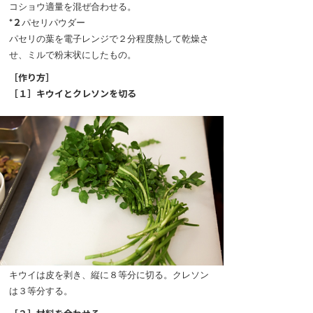
コショウ適量を混ぜ合わせる。
*２
パセリパウダー
パセリの葉を電子レンジで２分程度熱して乾燥さ
せ、ミルで粉末状にしたもの。
［作り方］
［１］キウイとクレソンを切る
キウイは皮を剥き、縦に８等分に切る。クレソン
は３等分する。