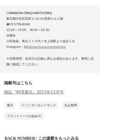
◎
MAISON CINQUANTECINQ
東京都渋谷区西原３-12-14 西原ビル１階
☎03-5738-8068
12:00～15:00、18:00～22:30
水曜休
小田急線、東京メトロ代々木上原駅より徒歩１分
Instagram：
@maisoncinquantecinqbistro
※営業時間・定休日が記載と異なる場合があります。事前に店
舗に確認してください。
掲載号はこちら
雑誌『料理通信』2015年12月号
東京
メゾン サンカントサンク
丸山智博
プラントベースの始め方
BACK NUMBER / この連載をもっとみる