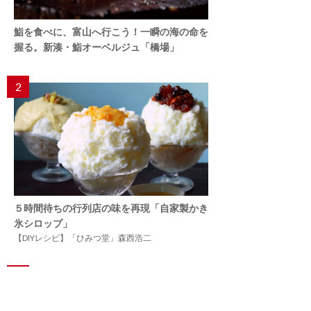
鮨を食べに、富山へ行こう！一瞬の海の命を
握る。新湊・鮨オーベルジュ「橋場」
2
５時間待ちの行列店の味を再現「自家製かき
氷シロップ」
【DIYレシピ】「ひみつ堂」森西浩二
3