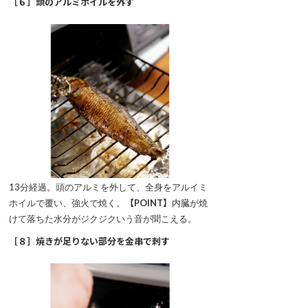
［６］頭のアルミホイルを外す
13分経過。頭のアルミを外して、全身をアルイミ
ホイルで覆い、強火で焼く。
【POINT】
内臓が焼
けて落ちた水分がジクジクいう音が聞こえる。
［８］焼きが足りない部分を金串で刺す