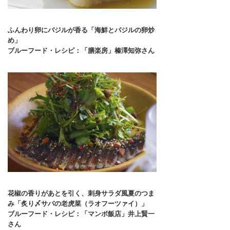
ふんわり卵にバジルが香る「海鮮とバジルの卵炒
め」
ブルーフード・レシピ：「膳楽房」榛澤知弥さん
花椒の香りがあとを引く、刺身サラダ風夏のつま
み「炙り〆サバの老虎菜（ラオフーツァイ）」
ブルーフード・レシピ：「マンボ飯店」井上賢一
さん