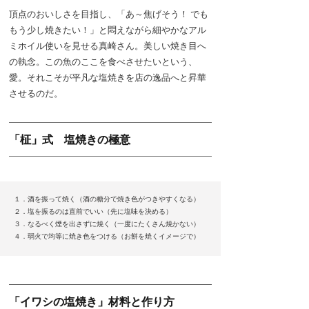
頂点のおいしさを目指し、「あ～焦げそう！ でも
もう少し焼きたい！」と悶えながら細やかなアル
ミホイル使いを見せる真崎さん。美しい焼き目へ
の執念。この魚のここを食べさせたいという、
愛。それこそが平凡な塩焼きを店の逸品へと昇華
させるのだ。
「柾」式 塩焼きの極意
１．酒を振って焼く（酒の糖分で焼き色がつきやすくなる）
２．塩を振るのは直前でいい（先に塩味を決める）
３．なるべく煙を出さずに焼く（一度にたくさん焼かない）
４．弱火で均等に焼き色をつける（お餅を焼くイメージで）
「イワシの塩焼き」材料と作り方