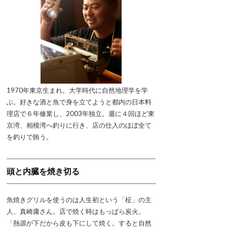
1970年東京生まれ。大学時代に自然地理学を学
ぶ。好きな酒と魚で身を立てようと都内の日本料
理店で６年修業し、2003年独立。週に４回ほど東
京湾、相模湾へ釣りに行き、店の仕入のほぼ全て
を釣りで賄う。
頭と内臓を焼き切る
魚焼きグリルを使うのは人生初という「柾」の主
人、真崎庸さん。店で焼く時はもっぱら炭火。
「熱源が下だから皮も下にして焼く。すると自然