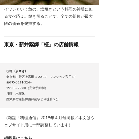
イワシという魚の、塩焼きという料理の神髄に迫
る食べ応え。焼き切ることで、全ての部位が最大
限の価値を発揮する。
東京・新井薬師「柾」の店舗情報
◎
柾（まさき）
東京都中野区上高田３-20-10 マンション宍戸１F
☎090-6191-3244
19:00～22:30（完全予約制）
月曜、木曜休
西武新宿線新井薬師前駅より徒歩２分
（雑誌『料理通信』2019年４月号掲載／本文はウ
ェブサイト用に一部調整しています）
掲載号はこちら