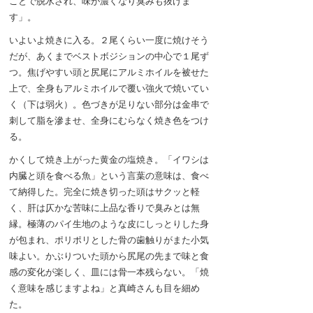
ことで脱水され、味が濃くなり臭みも抜けま
す」。
いよいよ焼きに入る。２尾くらい一度に焼けそう
だが、あくまでベストボジションの中心で１尾ず
つ。焦げやすい頭と尻尾にアルミホイルを被せた
上で、全身もアルミホイルで覆い強火で焼いてい
く（下は弱火）。色づきが足りない部分は金串で
刺して脂を滲ませ、全身にむらなく焼き色をつけ
る。
かくして焼き上がった黄金の塩焼き。「イワシは
内臓と頭を食べる魚」という言葉の意味は、食べ
て納得した。完全に焼き切った頭はサクッと軽
く、肝は仄かな苦味に上品な香りで臭みとは無
縁。極薄のパイ生地のような皮にしっとりした身
が包まれ、ポリポリとした骨の歯触りがまた小気
味よい。かぶりついた頭から尻尾の先まで味と食
感の変化が楽しく、皿には骨一本残らない。「焼
く意味を感じますよね」と真崎さんも目を細め
た。