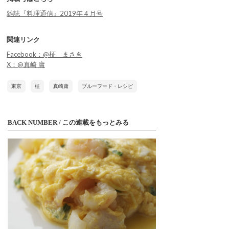
雑誌『料理通信』2019年４月号
関連リンク
Facebook：@柾 まさき
X：@真崎 庸
東京
柾
真崎庸
ブルーフード・レシピ
BACK NUMBER / この連載をもっとみる