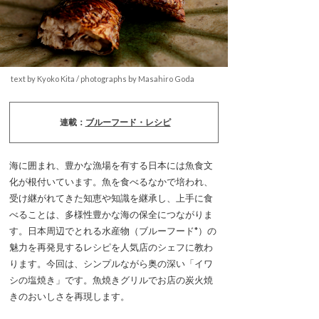
text by Kyoko Kita / photographs by Masahiro Goda
連載：
ブルーフード・レシピ
海に囲まれ、豊かな漁場を有する日本には魚食文
化が根付いています。魚を食べるなかで培われ、
受け継がれてきた知恵や知識を継承し、上手に食
べることは、多様性豊かな海の保全につながりま
す。日本周辺でとれる水産物（ブルーフード*）の
魅力を再発見するレシピを人気店のシェフに教わ
ります。今回は、シンプルながら奥の深い「イワ
シの塩焼き」です。魚焼きグリルでお店の炭火焼
きのおいしさを再現します。