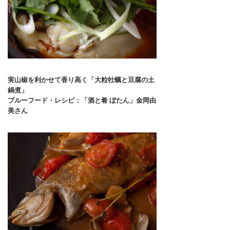
実山椒を利かせて香り高く「大粒牡蠣と豆腐の土
鍋煮」
ブルーフード・レシピ：「酒と肴 ぼたん」金岡由
美さん