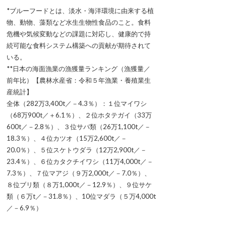
*ブルーフードとは、淡水・海洋環境に由来する植
物、動物、藻類など水生生物性食品のこと。食料
危機や気候変動などの課題に対応し、健康的で持
続可能な食料システム構築への貢献が期待されて
いる。
**日本の海面漁業の漁獲量ランキング（漁獲量／
前年比）【農林水産省：令和５年漁業・養殖業生
産統計】
全体（282万3,400t／－4.3％）：１位マイワシ
（68万900t／＋6.1％）、２位ホタテガイ（33万
600t／－2.8％）、３位サバ類（26万1,100t／－
18.3％）、４位カツオ（15万2,600t／－
20.0％）、５位スケトウダラ（12万2,900t／－
23.4％）、６位カタクチイワシ（11万4,000t／－
7.3％）、７位マアジ（９万2,000t／－7.0％）、
８位ブリ類（８万1,000t／－12.9％）、９位サケ
類（６万t／－31.8％）、10位マダラ（５万4,000t
／－6.9％）