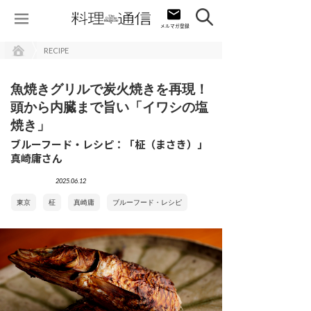
RECIPE
魚焼きグリルで炭火焼きを再現！
頭から内臓まで旨い「イワシの塩
焼き」
ブルーフード・レシピ：「柾（まさき）」
真崎庸さん
2025.06.12
東京
柾
真崎庸
ブルーフード・レシピ