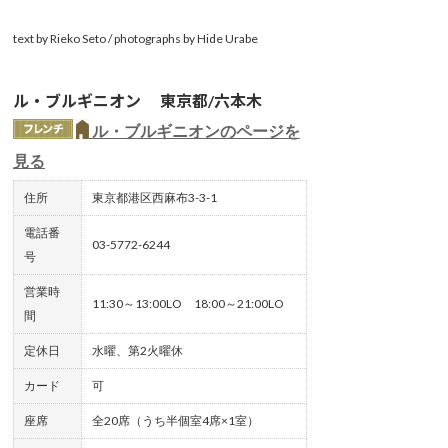
text by Rieko Seto / photographs by Hide Urabe
ル・ブルギニオン 東京都/六本木
ル・ブルギニオンのページを
見る
住所
東京都港区西麻布3-3-1
電話番
03-5772-6244
号
営業時
11:30～13:00LO 18:00～21:00LO
間
定休日
水曜、第2火曜休
カード
可
座席
全20席（うち半個室4席×1室）