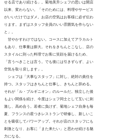
せる店であり続ける」。菊地美升シェフの思いは開店
以来、変わらない。「そのためには、料理やサービス
がいいだけではダメ。お店の空気はお客様に必ず伝わ
ります。まずはスタッフ全員のいい雰囲気を作らない
と」。
甘やかすわけではない。コースに加えてアラカルト
もあり、仕事量は膨大。それをきちんとこなし、店の
スタイルに則った料理でお客に笑顔を届けるため、
「言うべきことは言う。でも後には引きずらず、よい
空気を取り戻します」。
シェフは「大事なスタッフ」に対し、絶対の責任を
持つ。スタッフはきちんと仕事し、きちんと辞める。
それが「ル・ブルギニオン」のルールだ。独立した後
もよい関係を続け、今度はシェフ同士として互いに刺
激し、高め合う。若者に負けず、菊地シェフ自身も毎
夏、フランスの星つきレストランで研修し、新しいこ
とを吸収してパワーアップ。それが店のスタッフにも
刺激となり、お客に「また来たい」と思わせ続ける魅
力になる。