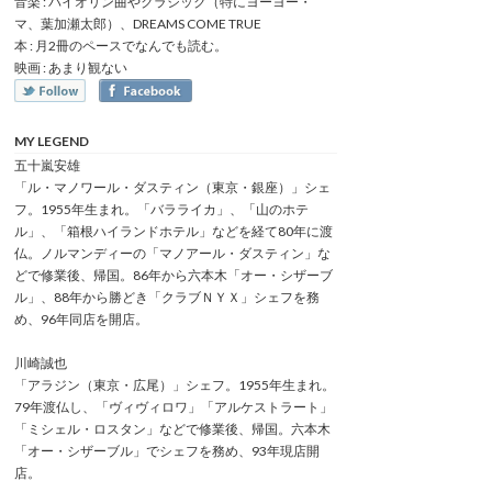
音楽 : バイオリン曲やクラシック（特にヨーヨー・
マ、葉加瀬太郎）、DREAMS COME TRUE
本 : 月2冊のペースでなんでも読む。
映画 : あまり観ない
MY LEGEND
五十嵐安雄
「ル・マノワール・ダスティン（東京・銀座）」シェ
フ。1955年生まれ。「バラライカ」、「山のホテ
ル」、「箱根ハイランドホテル」などを経て80年に渡
仏。ノルマンディーの「マノアール・ダスティン」な
どで修業後、帰国。86年から六本木「オー・シザーブ
ル」、88年から勝どき「クラブＮＹＸ」シェフを務
め、96年同店を開店。
川崎誠也
「アラジン（東京・広尾）」シェフ。1955年生まれ。
79年渡仏し、「ヴィヴィロワ」「アルケストラート」
「ミシェル・ロスタン」などで修業後、帰国。六本木
「オー・シザーブル」でシェフを務め、93年現店開
店。