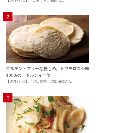
【DIYレシピ】「ひみつ堂」森西浩二
2
グルテン・フリーな粉もの。トウモロコシ粉
100％の「トルティーヤ」
【DIYレシピ】「北出食堂」北出茂雄さん
3