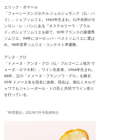
エリック・ボマール
「フォーシーズンズホテル ジュルジュサンク（仏・パ
リ）」シェフソムリエ。1963年生まれ。仏中央部のモ
ンロン・レ・バンにある『オステルリーラ・プラル
ド』のシェフソムリエを経て、92年フランスの最優秀
ソムリエ、94年にヨーロッパ・ベストソムリエに選ば
れ、98年世界ソムリエ・コンテスト準優勝。
アンヌ・グロ
「ドメーヌ・アンヌ・グロ（仏・ブルゴーニュ地方 ヴ
ォーヌ・ロマネ村）」ワイン生産者。1966年生まれ。
88年、父の「ドメーヌ・フランソワ・グロ」を継ぎ、
95年 ドメーヌ名を現名に改称。現在は、南仏ミネルヴ
ォワでもジャン＝ポール・トロ氏と共同でワイン造り
を行っている。
『料理通信』2012年5月号取材時点