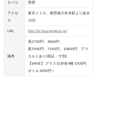
タバコ
禁煙
アクセ
東京メトロ、都営線六本木駅より徒歩
ス
10分
URL
http://le-bourguignon.jp/
昼2700円、4860円
夜5940円、7560円、10800円 アラ
備考
カルトあり(税込・サ別)
【WINE】 グラス 白赤各4種 1000円、
ボトル 4000円～