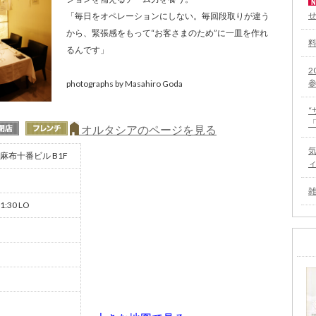
「毎日をオペレーションにしない。毎回段取りが違う
から、緊張感をもって“お客さまのため”に一皿を作れ
るんです」
2
photographs by Masahiro Goda
オルタシアのページを見る
S麻布十番ビル B1F
1:30 LO
）