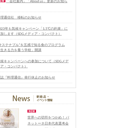
「会社案内」「About us」更新のお知ら
せ
料理通信社 移転のお知らせ
023年も気候キャンペーン「1.5℃の約束」に
参加します（SDGメディア・コンパクト）
“サステナブル”を五感で知る食のプログラム
「生きる力を養う学校」開講
気候キャンペーンへの参加について（SDGメデ
ィア・コンパクト）
雑誌『料理通信』発行休止のお知らせ
世界への切符をつかめ！ パ
ネットーネ日本代表選考会