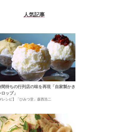
人気記事
時間待ちの行列店の味を再現「自家製かき
シロップ」
IYレシピ】「ひみつ堂」森西浩二