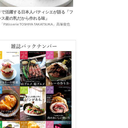
リで活躍する日本人パティシエが語る「フ
ンス産の乳だから作れる味」
Pâtisserie TOSHIYA TAKATSUKA」高塚俊也