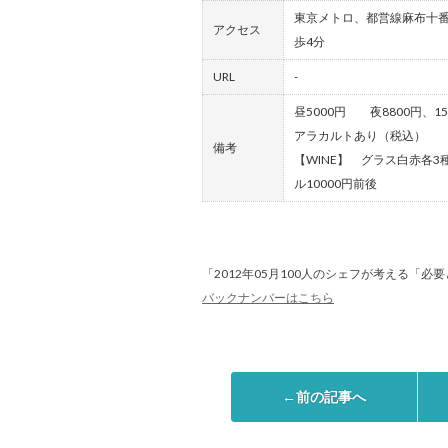
東京メトロ、都営線麻布十番
アクセス
歩4分
URL
-
昼5000円 夜8800円、15
アラカルトあり（税込）
備考
【WINE】 グラス白赤各3
ル10000円前後
「2012年05月100人のシェフが考える「必
バックナンバーはこちら
←前の記事へ