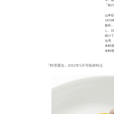
『欲の
山本征
197
龍吟」
し、日
続けて
台湾、
本料理
本料理
『料理通信』2012年5月号取材時点