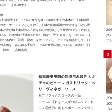
経営』（日経BP社）。
治
0年香川県生まれ。11年の修行を経て33歳で東京六本木に「日本料理
のオーナーシェフとして独立。日本の自然環境の豊かさを心から愛
3
本が育む極上素材の非凡性を自らの使命として世界のゲストに伝え
いる。2012年に香港ICCビル101階に「天空 龍吟」を、2014年には
ス
台北市内に「祥雲 龍吟」をオープンし、アジアを拠点にして、日
プラ
の真価を、あらゆる手法でリアルに世界発信している。著書に『日
 龍吟』（高橋書店）。
3
蝦夷鹿モモ肉の岩塩包み焼き カボ
チャのピューレ ガストリック・ベ
リーヴィネガーソース
夜プリフィクスコースの一品
グ
コースの流れを一人ずつ組み立てられ
1
る＝必然的に肉も小ポーションで焼く
【D