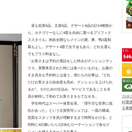
昼も前菜8品、主菜8品、デザート8品の計24種類か
ら、カテゴリーなしに4皿を自由に選べるプリフィク
ススタイル。肉欲全開ならメインの鹿、豚、鴨3皿制
覇もよし、デザート4皿で女子会もあり。どれを選ん
でもプラス料金なし。
「お客さまは予約の電話をした時点がテンションマッ
クス。実際来店された時には食べたいものも、お腹の
すき具合も予約時とは違う。僕たちの仕事は、“どれ
だけお客さまの自由度を高め、テンションを上げられ
るか”。そのための仕込み、サービスであることを全
OUR 
員が納得して初めてお客さまをもてなせる」
料理通
学生時代はスーパー体育会系。「理不尽な世界に抵
る事
抗があった」という古賀哲司シェフは、一皿の構成、
意図をスタッフ全員が理解するまで時間をかける。と
同時に4日働いたら1日休むローテーションで各セク
ションを補えるチーム力を養う。