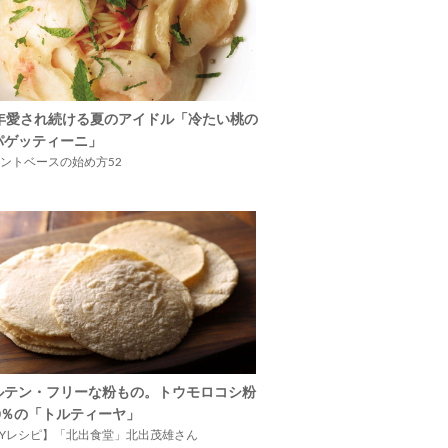
5年愛され続ける夏のアイドル「冷たい桃の
パゲッティーニ」
ントベースの始め方52
ルテン・フリーな粉もの。トウモロコシ粉
00％の「トルティーヤ」
IYレシピ】「北出食堂」北出茂雄さん