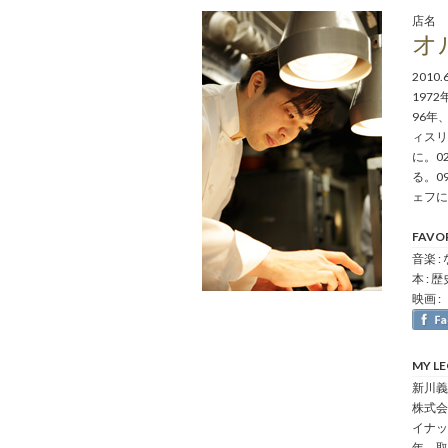
店名
オ
2010
1972
96年
ィスリ
に。0
る。0
ェフに
FAVO
音楽 :
本 :
映画 
MY L
新川義
株式会
イナッ
年、取