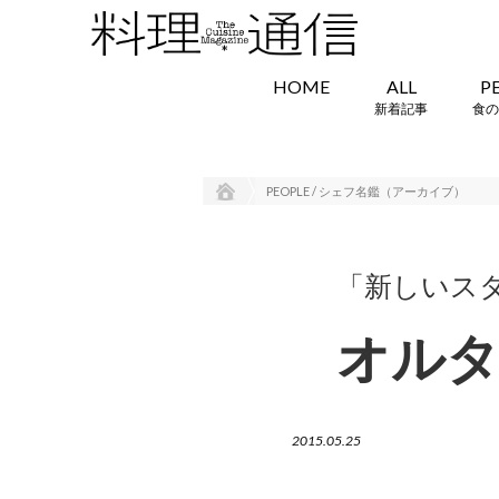
HOME
ALL
P
新着記事
食の
PEOPLE / シェフ名鑑（アーカイブ）
「新しいス
オルタシ
2015.05.25