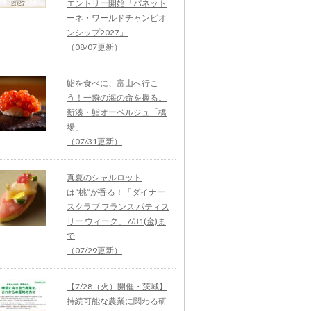
エントリー開始「パネット
ーネ・ワールドチャンピオ
ンシップ2027」
（08/07更新）
鮨を食べに、富山へ行こ
う！一瞬の海の命を握る。
新湊・鮨オーベルジュ「橋
場」
（07/31更新）
真夏のシャルロット
は“桃”が香る！「ダイナー
スクラブ フランス パティス
リー ウィーク」7/31(金)ま
で
（07/29更新）
【7/28（火）開催・茨城】
持続可能な農業に関わる研