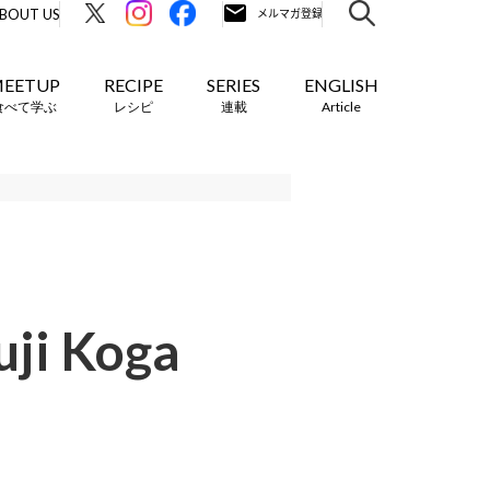
BOUT US
EETUP
RECIPE
SERIES
ENGLISH
食べて学ぶ
レシピ
連載
Article
 Koga