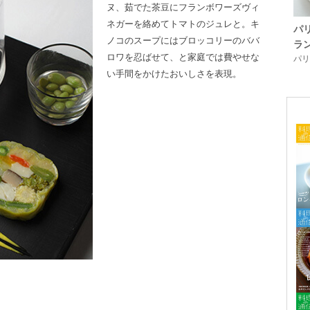
ヌ、茹でた茶豆にフランボワーズヴィ
ネガーを絡めてトマトのジュレと。キ
パ
ノコのスープにはブロッコリーのババ
ラ
ロワを忍ばせて、と家庭では費やせな
パリ「
い手間をかけたおいしさを表現。