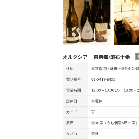
オルタシア 東京都/麻布十番
住所
東京都港区麻布十番3-6-2 N
電話番号
03-5419-8455
営業時間
12:00～13:30 LO 18:00～2
定休日
水曜休
カード
可
座席
全30席（うち個室6席×1室
タバコ
禁煙