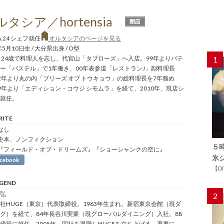
ルタシア／hortensia
.6.24 シェフ就任
オルタシアのページを見る
年5月10日生 / 大分県出身 / O型
、24歳で料理人を志し、代官山「タブローズ」へ入店。99年よりパテ
1
ー「パステル」で1年働き、00年表参道「レストランJ」副料理長
2年より丸の内「ブリーズ オブ トウキョウ」の総料理長を7年務め
9年より「エディション・コウジ シモムラ」を経て、2010年、現店シ
就任。
RITE
 なし
 歴史本、ノンフィクション
５
: 『フィールド・オブ・ドリームズ』『ショーシャンクの空に』
氷
【D
EGEND
弘
2
社HUGE（東京）代表取締役。1963年生まれ。新宿東京会館（現ダ
ク）を経て、84年長谷川実業（現グローバルダイニング）入社。88
締役に就任。2005年、同社を退職しHUGEを立ち上げる。著書に