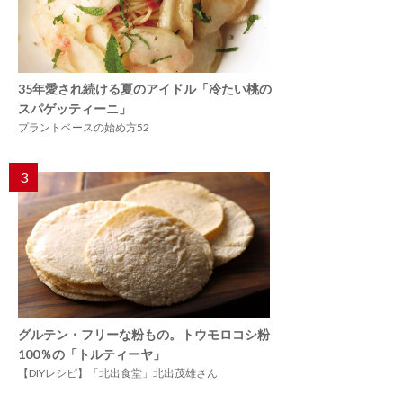
35年愛され続ける夏のアイドル「冷たい桃の
スパゲッティーニ」
プラントベースの始め方52
3
グルテン・フリーな粉もの。トウモロコシ粉
100％の「トルティーヤ」
【DIYレシピ】「北出食堂」北出茂雄さん