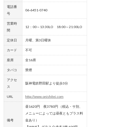
電話番
06-6451-0740
号
営業時
12：00～13:30LO 18:00～21:00LO
間
定休日
月曜、第3日曜休
カード
不可
座席
全16席
タバコ
禁煙
アクセ
阪神電鉄野田駅より徒歩3分
ス
URL
http://www.onishitei.com
昼1620円 夜3780円 （税込・サ別、
メニューによっては昼夜ともプラス料
備考
金あり）
【WINE】 グラス 白赤各2種 600円