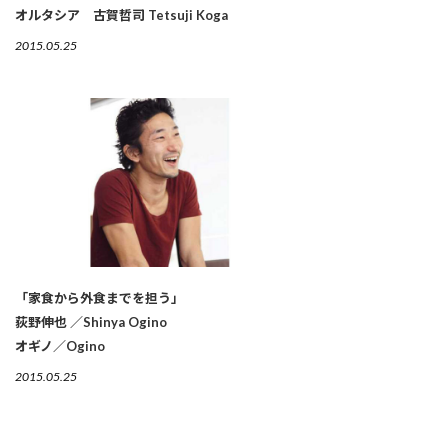
オルタシア 古賀哲司 Tetsuji Koga
2015.05.25
「家食から外食までを担う」
荻野伸也 ／Shinya Ogino
オギノ／Ogino
2015.05.25