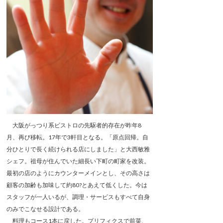
大阪がっつり系ビストロの先駆者的存在が昨年8
月、再び移転。17年で3軒目となる。「原点回帰。自
分ひとりで長く続けられる店にしました」と大西敏雅
シェフ。祖母が住んでいた細長い下町の町家を改装。
最初の店のようにカウンターメインとし、その高さは
顧客の加齢も加味して約80?とあえて低くした。今は
スタッフが一人いるが、調理・サービスもすべて自身
のみでこなせる設計である。
料理もコース1本に戻した。プリフィクスで前菜、