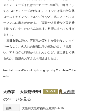
メイン、チーズまたはコーヒーで3500円。3軒目にし
てさらにアミューズが付いた。メインには塊の伊賀豚
ローストやインペリアルウズラなど、高コストパフォ
ーマンスに磨きがかかる。「家賃や人件費など固定費
を削って、やりたいもんは出す。料理にすべてを注ぎ
ます」。
毎日市場に通い、直接見た素材しか使わない。タイ
マーもなく、火入れの確認は手の感触のみ。「泥臭
い、アナログな料理かもしれないけど、逆に新しく映
るのか、新規のお客さんも増えましたよ」
text by Hisayo Kisanuki / photographs by Toshihiko Take
naka
大西亭 大阪府/野田
大西亭
のページを見る
住所
大阪府大阪市福島区鷺州1-9-18