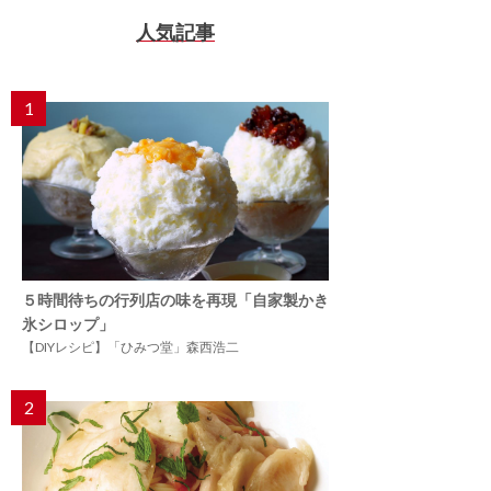
人気記事
1
５時間待ちの行列店の味を再現「自家製かき
氷シロップ」
【DIYレシピ】「ひみつ堂」森西浩二
2