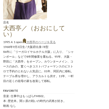
店名
大西亭／（おおにして
い）
1995.4. 1 open
大西亭のページを見る
1968年9月3日生 / 大阪府出身 / B型
86年に「リーガロイヤルホテル大阪」に入り、「シャ
ンボール」などで8年間修業を重ねる。95年、大阪・
野田に「大西亭」をオープン。カウンターメイン、コ
ースのみの、驚くべきコストパフォーマンスのビスト
ロで予約のとれない人気店に。01年、同区内に移転。
テーブル席を増やし、アラカルトも供す。11年、一軒
目の近くの祖母の家を改装して移転。
FAVORITE
音楽 : 仕事中はもっぱらFM802。
本 : 歴史本。関ヶ原の戦いの時代の武将が好き。
映画 :なし