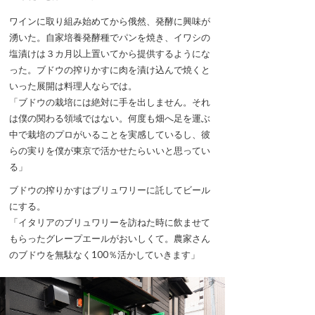
ワインに取り組み始めてから俄然、発酵に興味が
湧いた。自家培養発酵種でパンを焼き、イワシの
塩漬けは３カ月以上置いてから提供するようにな
った。ブドウの搾りかすに肉を漬け込んで焼くと
いった展開は料理人ならでは。
「ブドウの栽培には絶対に手を出しません。それ
は僕の関わる領域ではない。何度も畑へ足を運ぶ
中で栽培のプロがいることを実感しているし、彼
らの実りを僕が東京で活かせたらいいと思ってい
る」
ブドウの搾りかすはブリュワリーに託してビール
にする。
「イタリアのブリュワリーを訪ねた時に飲ませて
もらったグレープエールがおいしくて。農家さん
のブドウを無駄なく100％活かしていきます」