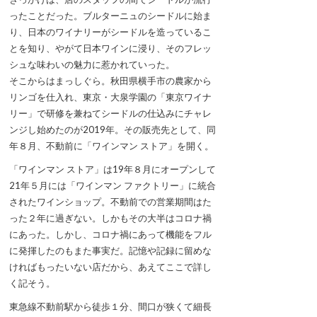
ったことだった。ブルターニュのシードルに始ま
り、日本のワイナリーがシードルを造っているこ
とを知り、やがて日本ワインに浸り、そのフレッ
シュな味わいの魅力に惹かれていった。
そこからはまっしぐら。秋田県横手市の農家から
リンゴを仕入れ、東京・大泉学園の「東京ワイナ
リー」で研修を兼ねてシードルの仕込みにチャレ
ンジし始めたのが2019年。その販売先として、同
年８月、不動前に「ワインマン ストア」を開く。
「ワインマン ストア」は19年８月にオープンして
21年５月には「ワインマン ファクトリー」に統合
されたワインショップ。不動前での営業期間はた
った２年に過ぎない。しかもその大半はコロナ禍
にあった。しかし、コロナ禍にあって機能をフル
に発揮したのもまた事実だ。記憶や記録に留めな
ければもったいない店だから、あえてここで詳し
く記そう。
東急線不動前駅から徒歩１分、間口が狭くて細長