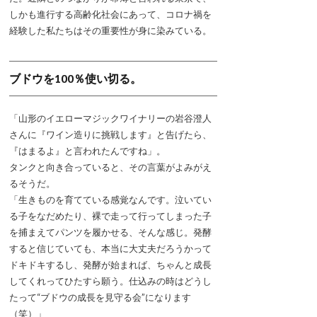
しかも進行する高齢化社会にあって、コロナ禍を
経験した私たちはその重要性が身に染みている。
ブドウを100％使い切る。
「山形のイエローマジックワイナリーの岩谷澄人
さんに『ワイン造りに挑戦します』と告げたら、
『はまるよ』と言われたんですね」。
タンクと向き合っていると、その言葉がよみがえ
るそうだ。
「生きものを育てている感覚なんです。泣いてい
る子をなだめたり、裸で走って行ってしまった子
を捕まえてパンツを履かせる、そんな感じ。発酵
すると信じていても、本当に大丈夫だろうかって
ドキドキするし、発酵が始まれば、ちゃんと成長
してくれってひたすら願う。仕込みの時はどうし
たって“ブドウの成長を見守る会”になります
（笑）」