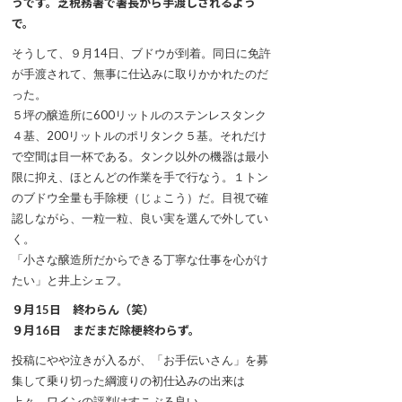
うです。芝税務署で署長から手渡しされるよう
で。
そうして、９月14日、ブドウが到着。同日に免許
が手渡されて、無事に仕込みに取りかかれたのだ
った。
５坪の醸造所に600リットルのステンレスタンク
４基、200リットルのポリタンク５基。それだけ
で空間は目一杯である。タンク以外の機器は最小
限に抑え、ほとんどの作業を手で行なう。１トン
のブドウ全量も手除梗（じょこう）だ。目視で確
認しながら、一粒一粒、良い実を選んで外してい
く。
「小さな醸造所だからできる丁寧な仕事を心がけ
たい」と井上シェフ。
９月15日 終わらん（笑）
９月16日 まだまだ除梗終わらず。
投稿にやや泣きが入るが、「お手伝いさん」を募
集して乗り切った綱渡りの初仕込みの出来は
上々。ワインの評判はすこぶる良い。