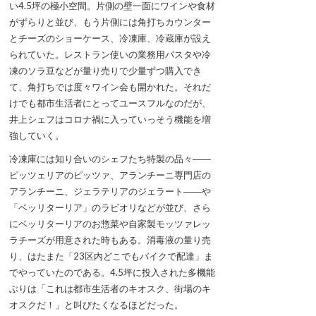
い4.5坪の極小空間。片側の壁一面にワインや食材
がずらりと並び、もう片側には角打ちカウンター
とチーズのショーケース、冷凍庫、冷蔵庫が設え
られていた。レストラン使いの業務用パスタや冷
凍のソラ豆などが量り売りで少量ずつ購入でき
て、角打ちでは度々ワイン会も開かれた。それだ
けでも都市生活者にとってユースフルなのだが、
井上シェフはコロナ禍に入っていっそう機能を増
強していく。
冷凍庫には知り合いのシェフたち特製の品々――
ピッツェリアのピッツァ、アランチーニ専門店の
アランチーニ、ジェラテリアのジェラート――や
「ベッリターリア」のラビオリなどが並び、さら
にベッリターリアのお惣菜や自家製モッツァレッ
ラチーズが用意された時もある。消毒液の量り売
り、はたまた「23区内どこでもバイクで配達」ま
でやっていたのである。4.5坪に投入された多機能
ぶりは「これは都市生活者のキオスク、街場のキ
オスクだ！」と叫びたくなるほどだった。