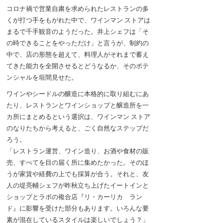
コロナ禍で営業自粛を求められたレストランの多
くが打つ手をもがれた中で、ワインマン ストアは
まるで千手観音のようだった。井上シェフは「そ
の時できることをやっただけ」と言うが、制約の
中で、店の形態を超えて、料理人がそれまで蓄え
てきた能力を全開させるとどうなるか、そのポテ
ンシャルを垣間見せた。
ワインやシードルの醸造に本格的に取り組むにあ
たり、レストランとワインショップと醸造所を一
カ所にまとめるという選択は、ワインマン ストア
のなりたちから考えると、ごく自然なステップだ
ろう。
「レストラン運営、ワイン造り、お酒や食材の販
売、すべてを目の届く所に集めたかった。そのほ
うが家賃や経費の上でも採算が合う。それと、友
人の堤亮輔シェフが昨秋立ち上げたイートインと
ショップとラボの複合店『リ・カーリカ ラン
ド』に影響を受けた部分もあります。いろんな要
素が混在しているスタイルは楽しいでしょう？」