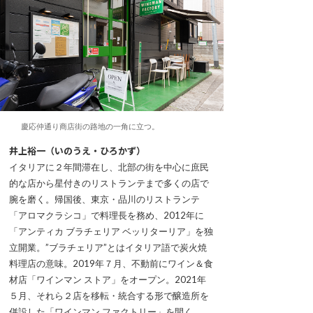
慶応仲通り商店街の路地の一角に立つ。
井上裕一（いのうえ・ひろかず）
イタリアに２年間滞在し、北部の街を中心に庶民
的な店から星付きのリストランテまで多くの店で
腕を磨く。帰国後、東京・品川のリストランテ
「アロマクラシコ」で料理長を務め、2012年に
「アンティカ ブラチェリア ベッリターリア」を独
立開業。”ブラチェリア”とはイタリア語で炭火焼
料理店の意味。2019年７月、不動前にワイン＆食
材店「ワインマン ストア」をオープン。2021年
５月、それら２店を移転・統合する形で醸造所を
併設した「ワインマン ファクトリー」を開く。