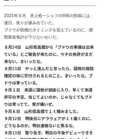
2021年９月、井上裕一シェフのSNSの投稿には、
連日、焦りが滲み出ていた。
ブドウが収穫のタイミングを迎えているのに、酒
類製造免許が下りないせいだ。
８月24日 山形県高畑から「ブドウの準備は出来
ている」とご報告が来たのに、ウチの免許がまだ
来ない。まいったな。
８月31日 やっと進んだと思ったら、国税の施設
確認の後に交付されるとのこと。まいったな。ブ
ドウは育っている。
９月１日 来週に国税が調査に入り、早くて来週
許可の予定。信じてよいのか、じゃなくてもブド
ウは育ってて。胃が痛いぜ。
９月６日 山形県高畑で１ｔ摘みました。
９月12日 明後日にデラウェアが１ｔ届くのに、
どうなるのか。明日連絡ないと焦るな。
９月13日 取り急ぎ、明日の午後デビューできそ