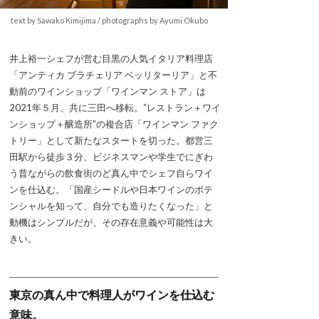
text by Sawako Kimijima / photographs by Ayumi Okubo
井上裕一シェフが営む目黒の人気イタリア料理店
「アンティカ ブラチェリア ベッリターリア」と不
動前のワインショップ「ワインマン ストア」は
2021年５月、共に三田へ移転。“レストラン＋ワイ
ンショップ＋醸造所”の複合店「ワインマン ファク
トリー」として新たなスタートを切った。都営三
田駅から徒歩３分、ビジネスマンや学生でにぎわ
う昔ながらの飲食街のど真ん中でシェフ自らワイ
ンを仕込む。「国産シードルや日本ワインのポテ
ンシャルを知って、自分でも造りたくなった」と
動機はシンプルだが、その存在意義や可能性は大
きい。
東京の真ん中で料理人がワインを仕込む
意味。