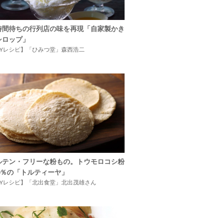
時間待ちの行列店の味を再現「自家製かき
シロップ」
IYレシピ】「ひみつ堂」森西浩二
ルテン・フリーな粉もの。トウモロコシ粉
00％の「トルティーヤ」
IYレシピ】「北出食堂」北出茂雄さん