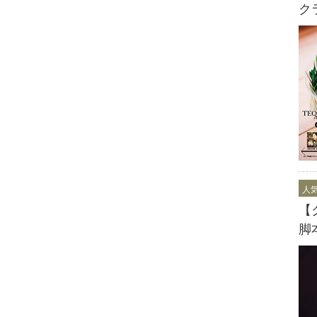
ク
人
【
脚