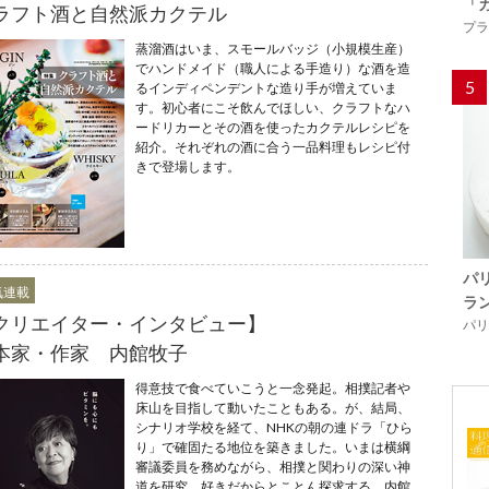
「
ラフト酒と自然派カクテル
プラ
蒸溜酒はいま、スモールバッジ（小規模生産）
でハンドメイド（職人による手造り）な酒を造
5
るインディペンデントな造り手が増えていま
す。初心者にこそ飲んでほしい、クラフトなハ
ードリカーとその酒を使ったカクテルレシピを
紹介。それぞれの酒に合う一品料理もレシピ付
きで登場します。
パ
気連載
ラ
クリエイター・インタビュー】
パリ「
本家・作家 内館牧子
得意技で食べていこうと一念発起。相撲記者や
床山を目指して動いたこともある。が、結局、
シナリオ学校を経て、NHKの朝の連ドラ「ひら
り」で確固たる地位を築きました。いまは横綱
審議委員を務めながら、相撲と関わりの深い神
道を研究。好きだからとことん探求する。内館