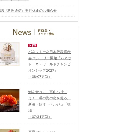
雑誌『料理通信』発行休止のお知らせ
パネットーネ日本代表選考
会 エントリー開始「パネッ
トーネ・ワールドチャンピ
オンシップ2027」
（08/07更新）
鮨を食べに、富山へ行こ
う！一瞬の海の命を握る。
新湊・鮨オーベルジュ「橋
場」
（07/31更新）
真夏のシャルロット