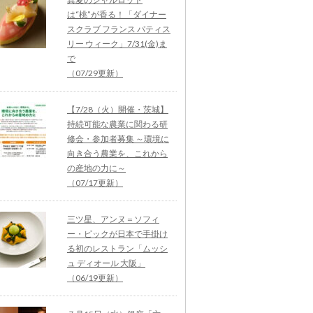
は“桃”が香る！「ダイナー
スクラブ フランス パティス
リー ウィーク」7/31(金)ま
で
（07/29更新）
【7/28（火）開催・茨城】
持続可能な農業に関わる研
修会・参加者募集 ～環境に
向き合う農業を、これから
の産地の力に～
（07/17更新）
三ツ星、アンヌ＝ソフィ
ー・ピックが日本で手掛け
る初のレストラン「ムッシ
ュ ディオール 大阪」
（06/19更新）