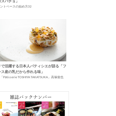
ガスパチョ」
ントベースの始め方32
リで活躍する日本人パティシエが語る「フ
ンス産の乳だから作れる味」
Pâtisserie TOSHIYA TAKATSUKA」高塚俊也