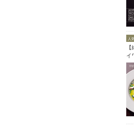
人
【
イ