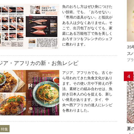
魚のおろし方はぜひ身につけた
い技術。でも、「おろせない」
「専用の道具がない」と抵抗が
ある人は少なくありません。そ
こで、出刃包丁がなくても、家
庭にある万能包丁で魚を美しく
おろすコツをフレンチのシェフ
に教わります。
3
ス
プラ
ジア・アフリカの新・お魚レシピ
アジア、アフリカでも、古くか
4
ら培われてきた魚食文化があり
ます。その使い方や下拵えの手
法、素材との組み合わせは、魚
好き日本人の心を捉える、新し
い発見があります。タイ、中
央〜西アフリカの達人にレシピ
を教わりました。
夏
２特集