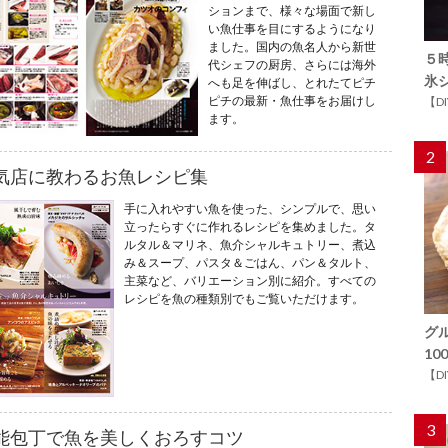
ションまで、様々な場面で新し
い魚仕事を目にするようになり
ました。国内の魚名人から新世
５
代シェフの厨房、さらには海外
氷
へも足を伸ばし、とれたてピチ
ピチの最新・魚仕事をお届けし
【D
ます。
2
気店に教わるお魚レシピ集
手に入れやすい魚を使った、シンプルで、思い
立ったらすぐに作れるレシピを集めました。タ
ルタル＆マリネ、魚介シャルキュトリー、煮込
み＆スープ、パスタ＆ごはん、パン＆タルト、
主菜など、バリエーション別に紹介。すべての
レシピを魚の種類別でもご覧いただけます。
グ
1
【D
3
能包丁で魚を美しくおろすコツ