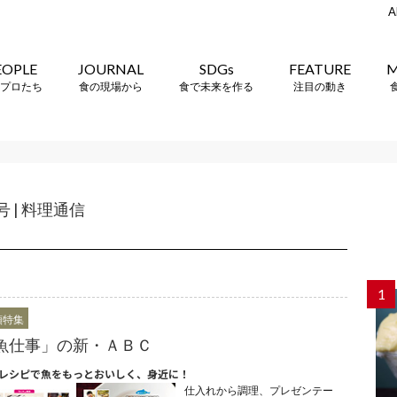
A
EOPLE
JOURNAL
SDGs
FEATURE
M
プロたち
食の現場から
食で未来を作る
注目の動き
 | 料理通信
1
頭特集
魚仕事」の新・ＡＢＣ
レシピで魚をもっとおいしく、身近に！
仕入れから調理、プレゼンテー