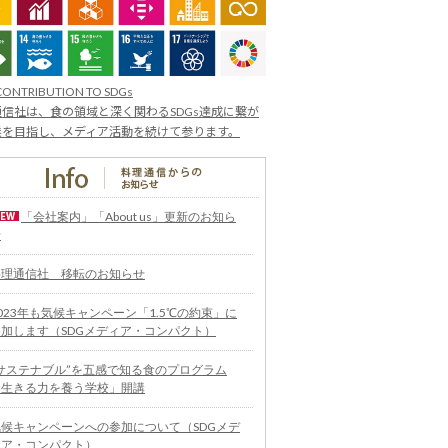
CONTRIBUTION TO SDGs
信社は、食の領域と深く関わるSDGs達成に繋が
業を目指し、メディア活動を続けて参ります。
「会社案内」「About us」更新のお知ら
せ
料理通信社 移転のお知らせ
023年も気候キャンペーン「1.5℃の約束」に
参加します（SDGメディア・コンパクト）
“サステナブル”を五感で知る食のプログラム
「生きる力を養う学校」開講
気候キャンペーンへの参加について（SDGメデ
ィア・コンパクト）