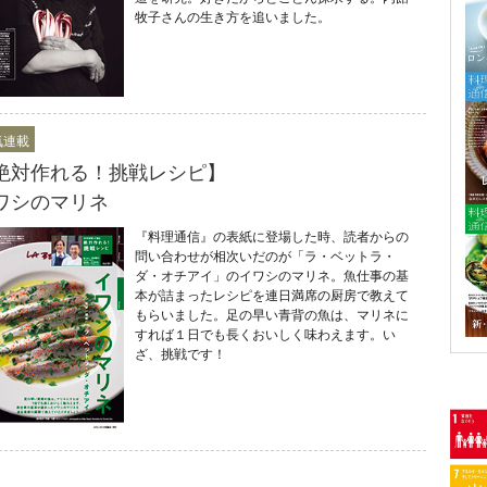
牧子さんの生き方を追いました。
気連載
絶対作れる！挑戦レシピ】
ワシのマリネ
『料理通信』の表紙に登場した時、読者からの
問い合わせが相次いだのが「ラ・ベットラ・
ダ・オチアイ」のイワシのマリネ。魚仕事の基
本が詰まったレシピを連日満席の厨房で教えて
もらいました。足の早い青背の魚は、マリネに
すれば１日でも長くおいしく味わえます。い
ざ、挑戦です！