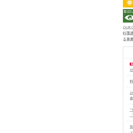
OUR 
料理通
る事
2