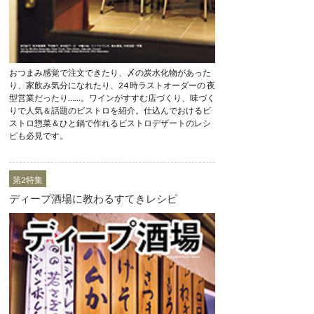
おつまみ感覚で注文できたり、〆の炭水化物があった
り、家飲み気分になれたり、24 時ラストオーダーの 夜
型営業だったり……。ワインがすすむ店づくり、味づく
りで人気＆話題のビストロを紹介。仕込んでおけるビ
ストロ惣菜＆ひと鍋で作れるビストロデザートのレシ
ピも必見です。
第2特集
ディープ酒場に教わるすてきレシピ