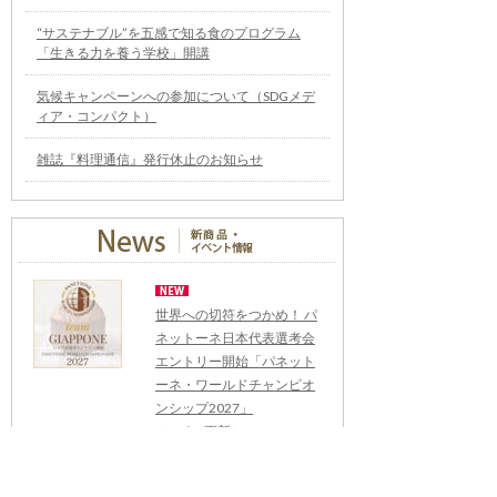
“サステナブル”を五感で知る食のプログラム
「生きる力を養う学校」開講
気候キャンペーンへの参加について（SDGメデ
ィア・コンパクト）
雑誌『料理通信』発行休止のお知らせ
世界への切符をつかめ！ パ
ネットーネ日本代表選考会
エントリー開始「パネット
ーネ・ワールドチャンピオ
ンシップ2027」
（08/07更新）
鮨を食べに、富山へ行こ