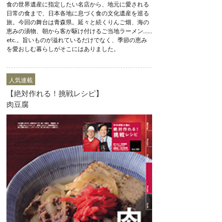
食の世界遺産に指定したい名店から、地元に愛される
日常の食まで、日本各地に息づく食の文化遺産を巡る
旅。今回の舞台は青森県。延々と続くりんご畑、海の
恵みの漬物、朝から客が駆け付けるご当地ラーメン……
etc.。旨いものが溢れているだけでなく、季節の恵み
を愛おしむ暮らしがそこにはありました。
人気連載
【絶対作れる！挑戦レシピ】
肉豆腐