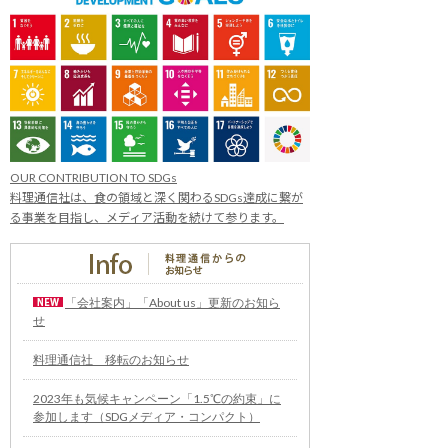
OUR CONTRIBUTION TO SDGs
料理通信社は、食の領域と深く関わるSDGs達成に繋が
る事業を目指し、メディア活動を続けて参ります。
「会社案内」「About us」更新のお知ら
せ
料理通信社 移転のお知らせ
2023年も気候キャンペーン「1.5℃の約束」に
参加します（SDGメディア・コンパクト）