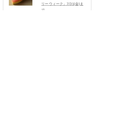
リー ウィーク」7/31(金)ま
で
（07/29更新）
【7/28（火）開催・茨城】
持続可能な農業に関わる研
修会・参加者募集 ～環境に
向き合う農業を、これから
の産地の力に～
（07/17更新）
三ツ星、アンヌ＝ソフィ
ー・ピックが日本で手掛け
る初のレストラン「ムッシ
ュ ディオール 大阪」
（06/19更新）
７月15日（水）銀座「六
雁」に限定９名ご招待！
「カリフォルニアプルーン