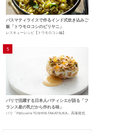
バスマティライスで作るインド式炊き込みご
飯「トウモロコシのビリヤニ」
レスキューレシピ【トウモロコシ編】
5
パリで活躍する日本人パティシエが語る「フ
ランス産の乳だから作れる味」
パリ「Pâtisserie TOSHIYA TAKATSUKA」高塚俊也