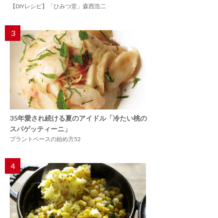
【DIYレシピ】「ひみつ堂」森西浩二
3
35年愛され続ける夏のアイドル「冷たい桃の
スパゲッティーニ」
プラントベースの始め方52
4