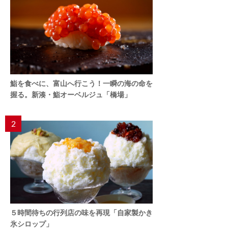
鮨を食べに、富山へ行こう！一瞬の海の命を
握る。新湊・鮨オーベルジュ「橋場」
2
５時間待ちの行列店の味を再現「自家製かき
氷シロップ」