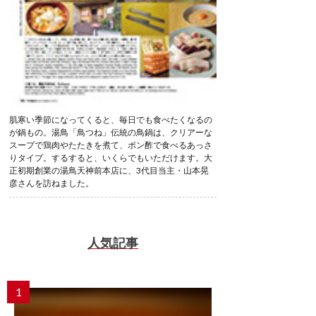
肌寒い季節になってくると、毎日でも食べたくなるの
が鍋もの。湯鳥「鳥つね」伝統の鳥鍋は、クリアーな
スープで鶏肉やたたきを煮て、ポン酢で食べるあっさ
りタイプ。するすると、いくらでもいただけます。大
正初期創業の湯鳥天神前本店に、3代目当主・山本晃
彦さんを訪ねました。
人気記事
1