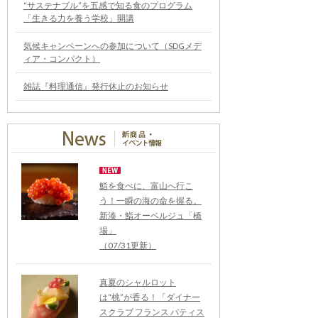
“サステナブル”を五感で知る食のプログラム
「生きる力を養う学校」開講
気候キャンペーンへの参加について（SDGメデ
ィア・コンパクト）
雑誌『料理通信』発行休止のお知らせ
鮨を食べに、富山へ行こ
う！一瞬の海の命を握る。
新湊・鮨オーベルジュ「橋
場」
（07/31更新）
真夏のシャルロット
は“桃”が香る！「ダイナー
スクラブ フランス パティス