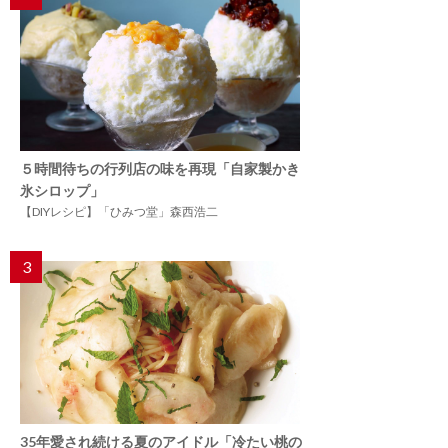
５時間待ちの行列店の味を再現「自家製かき
氷シロップ」
【DIYレシピ】「ひみつ堂」森西浩二
3
35年愛され続ける夏のアイドル「冷たい桃の