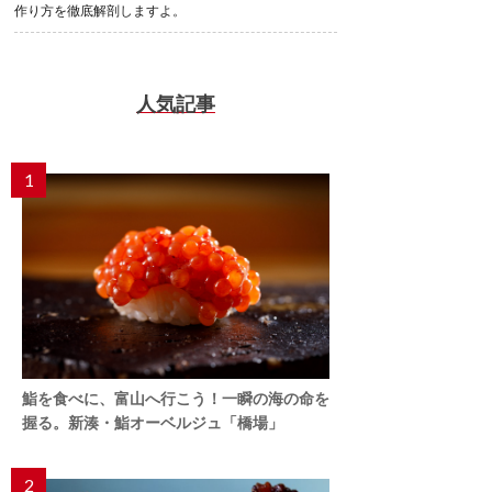
作り方を徹底解剖しますよ。
人気記事
1
鮨を食べに、富山へ行こう！一瞬の海の命を
握る。新湊・鮨オーベルジュ「橋場」
2