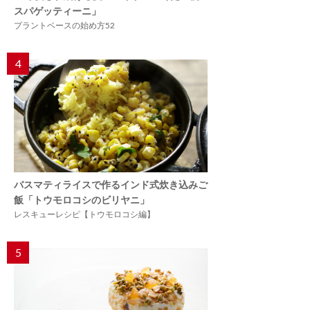
スパゲッティーニ」
プラントベースの始め方52
4
バスマティライスで作るインド式炊き込みご
飯「トウモロコシのビリヤニ」
レスキューレシピ【トウモロコシ編】
5