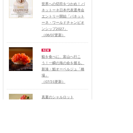
世界への切符をつかめ！ パ
ネットーネ日本代表選考会
エントリー開始「パネット
ーネ・ワールドチャンピオ
ンシップ2027」
（08/07更新）
鮨を食べに、富山へ行こ
う！一瞬の海の命を握る。
新湊・鮨オーベルジュ「橋
場」
（07/31更新）
真夏のシャルロット
は“桃”が香る！「ダイナー
スクラブ フランス パティス
リー ウィーク」7/31(金)ま
で
（07/29更新）