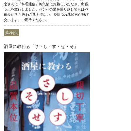
之さんに『料理通信』編集部にお越しいただき、出張
ラボを敢行しました。パンへの愛を通り越してもはや
偏愛か？ と思わざるを得ない、愛情溢れる珍言が飛び
交います。ご期待ください。
第2特集
酒屋に教わる「さ・し・す・せ・そ」