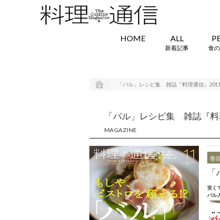
HOME
ALL
P
新着記事
食の
「バル」レシピ集 雑誌『料理通信』2011年
「バル」レシピ集 雑誌『料理通
MAGAZINE
巻
「
安く
バル