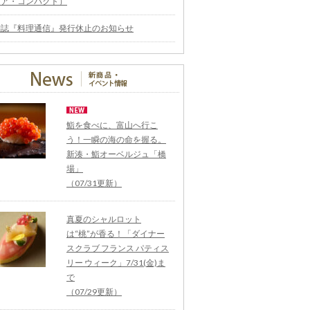
ィア・コンパクト）
雑誌『料理通信』発行休止のお知らせ
鮨を食べに、富山へ行こ
う！一瞬の海の命を握る。
新湊・鮨オーベルジュ「橋
場」
（07/31更新）
真夏のシャルロット
は“桃”が香る！「ダイナー
スクラブ フランス パティス
リー ウィーク」7/31(金)ま
で
（07/29更新）