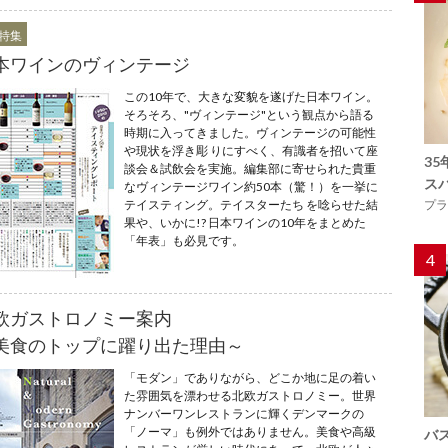
2特集
本ワインのヴィンテージ
この10年で、大きな変貌を遂げた日本ワイン。
そろそろ、"ヴィンテージ"という観点から語る
時期に入ってきました。ヴィンテージの可能性
や現状を浮き彫 りにすべく、有識者を招いて座
3
談会＆試飲会を実施。編集部に寄せられた貴重
ス
なヴィンテージワイン約50本（驚！）を一挙に
プラ
テイスティング。テイスターたち を唸らせた結
果や、いかに!? 日本ワインの10年をまとめた
「年表」も必見です。
4
欧ガストロノミー案内
美食のトップに躍り出た理由～
「モダン」でありながら、どこか地に足の着い
た雰囲気を漂わせる北欧ガストロノミー。世界
ナンバーワンレストランに輝くデンマークの
「ノーマ」も例外ではありません。美食や高級
バ