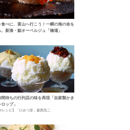
を食べに、富山へ行こう！一瞬の海の命を
る。新湊・鮨オーベルジュ「橋場」
時間待ちの行列店の味を再現「自家製かき
シロップ」
IYレシピ】「ひみつ堂」森西浩二