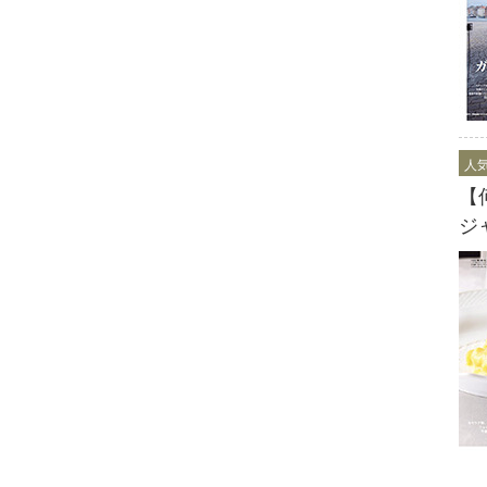
人
【
ジ