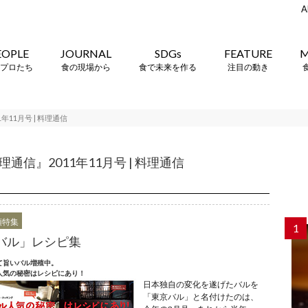
A
EOPLE
JOURNAL
SDGs
FEATURE
M
プロたち
食の現場から
食で未来を作る
注目の動き
11月号 | 料理通信
信』2011年11月号 | 料理通信
頭特集
1
バル」レシピ集
て旨いバル増殖中。
人気の秘密はレシピにあり！
日本独自の変化を遂げたバルを
「東京バル」と名付けたのは、