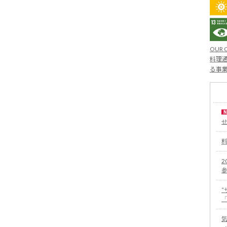
OUR 
料理通
る事
2