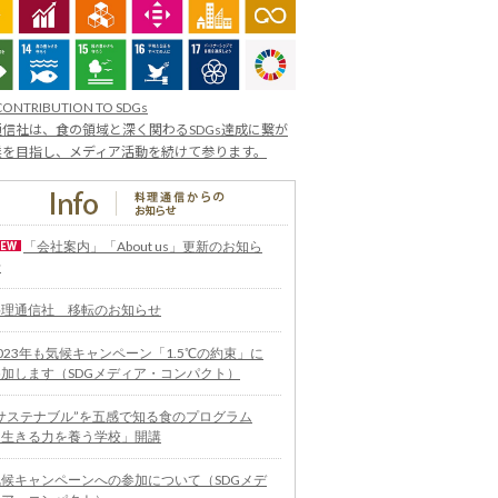
CONTRIBUTION TO SDGs
信社は、食の領域と深く関わるSDGs達成に繋が
業を目指し、メディア活動を続けて参ります。
「会社案内」「About us」更新のお知ら
せ
料理通信社 移転のお知らせ
023年も気候キャンペーン「1.5℃の約束」に
参加します（SDGメディア・コンパクト）
“サステナブル”を五感で知る食のプログラム
「生きる力を養う学校」開講
気候キャンペーンへの参加について（SDGメデ