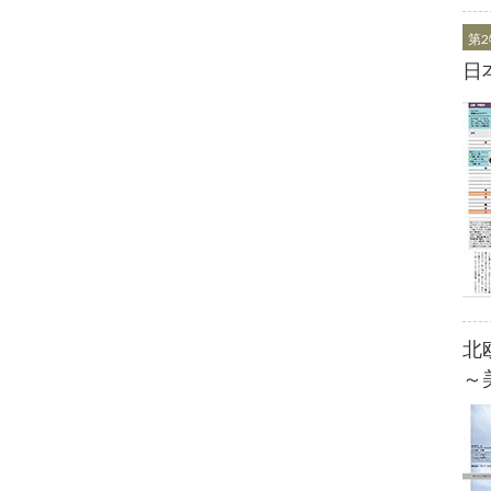
第
日
北
～