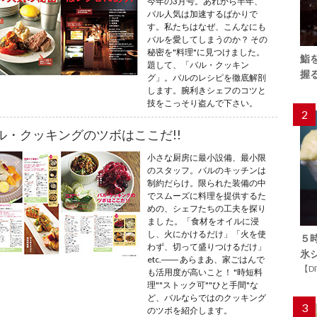
今年の3月号。あれから半年、
バル人気は加速するばかりで
す。私たちはなぜ、こんなにも
バルを愛してしまうのか？ その
秘密を"料理"に見つけました。
鮨
題して、「バル・クッキン
握
グ」。バルのレシピを徹底解剖
します。腕利きシェフのコツと
技をこっそり盗んで下さい。
2
ル・クッキングのツボはここだ!!
小さな厨房に最小設備、最小限
のスタッフ。バルのキッチンは
制約だらけ。限られた装備の中
でスムーズに料理を提供するた
めの、シェフたちの工夫を探り
まし た。「食材をオイルに浸
し、火にかけるだけ」「火を使
５
わず、切って盛りつけるだけ」
氷
etc.―― あらまあ、家ごはんで
【D
も活用度が高いこと！ "時短料
理""ストック可""ひと手間"な
ど、バルならではのクッキング
3
のツボを紹介します。