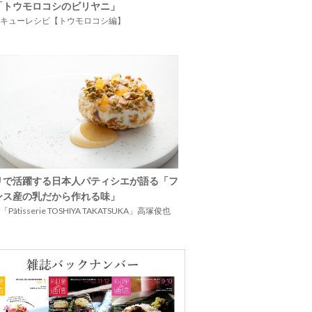
「トウモロコシのビリヤニ」
キューレシピ【トウモロコシ編】
リで活躍する日本人パティシエが語る「フ
ンス産の乳だから作れる味」
Pâtisserie TOSHIYA TAKATSUKA」高塚俊也