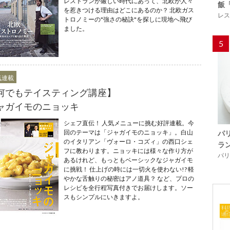
レストランが厳しい時代にあって、北欧が人々
飯
を惹きつける理由はどこにあるのか？ 北欧ガス
レス
トロノミーの"強さの秘訣"を探しに現地へ飛び
ました。
5
気連載
何でもテイスティング講座】
ャガイモのニョッキ
シェフ直伝！ 人気メニューに挑む好評連載。今
回のテーマは「ジャガイモのニョッキ」。白山
パ
のイタリアン「ヴォーロ・コズィ」の西口シェ
ラ
フに教わります。ニョッキには様々な作り方が
パリ「
あるけれど、もっともベーシックなジャガイモ
に挑戦！ 仕上げの時には一切火を使わない!? 軽
やかな舌触りの秘密はアノ道具？ など、プロの
レシピを全行程写真付きでお届けします。ソー
スもシンプルにいきますよ。