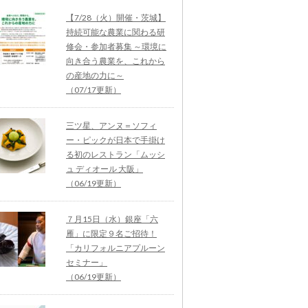
【7/28（火）開催・茨城】
持続可能な農業に関わる研
修会・参加者募集 ～環境に
向き合う農業を、これから
の産地の力に～
（07/17更新）
三ツ星、アンヌ＝ソフィ
ー・ピックが日本で手掛け
る初のレストラン「ムッシ
ュ ディオール 大阪」
（06/19更新）
７月15日（水）銀座「六
雁」に限定９名ご招待！
「カリフォルニアプルーン
セミナー」
（06/19更新）