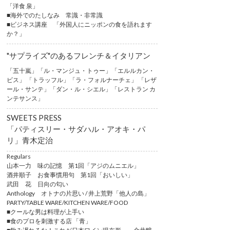
「洋食 泉」
■海外でのたしなみ 常識・非常識
■ビジネス講座 「外国人にニッポンの食を語れます
か？」
"サプライズ"のあるフレンチ＆イタリアン
「五十嵐」「ル・マンジュ・トゥー」「エルルカン・
ビス」 「トラッフル」「ラ・フォルナーチェ」 「レザ
ール・サンテ」「ダン・ル・シエル」「レストラン カ
ンテサンス」
SWEETS PRESS
「パティスリー・サダハル・アオキ・パ
リ」青木定治
Regulars
山本一力 味の記憶 第1回「アジのムニエル」
酒井順子 お食事慣用句 第1回「おいしい」
武田 花 日向の匂い
Anthology オトナの片思い / 井上荒野「他人の島」
PARTY/TABLE WARE/KITCHEN WARE/FOOD
■クールな男は料理が上手い
■食のプロを刺激する店 「青」