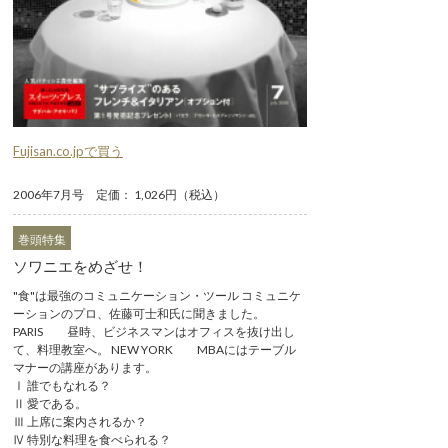
Fujisan.co.jpで買う
2006年7月号 定価： 1,026円（税込）
巻頭特集
ソワニエをめざせ！
"食"は最強のコミュニケーション・ツール コミュニケ
ーションのプロ、佐藤可士和氏に聞きました。
PARIS 昼時、ビジネスマンはオフィスを抜け出し
て、料理教室へ。 NEW YORK MBAにはテーブル
マナーの講座があります。
Ⅰ 誰でもなれる？
Ⅱ 愛である。
Ⅲ 上席に案内されるか？
Ⅳ 特別な料理を食べられる？