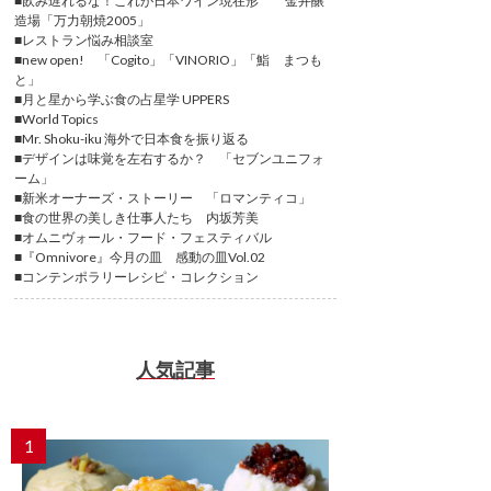
■飲み遅れるな！これが日本ワイン現在形 金井醸
造場「万力朝焼2005」
■レストラン悩み相談室
■new open! 「Cogito」「VINORIO」「鮨 まつも
と」
■月と星から学ぶ食の占星学 UPPERS
■World Topics
■Mr. Shoku-iku 海外で日本食を振り返る
■デザインは味覚を左右するか？ 「セブンユニフォ
ーム」
■新米オーナーズ・ストーリー 「ロマンティコ」
■食の世界の美しき仕事人たち 内坂芳美
■オムニヴォール・フード・フェスティバル
■『Omnivore』今月の皿 感動の皿Vol.02
■コンテンポラリーレシピ・コレクション
人気記事
1