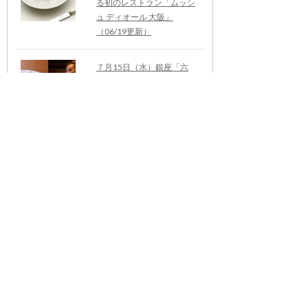
る初のレストラン「ムッシ
ュ ディオール 大阪」
（06/19更新）
７月15日（水）銀座「六
雁」に限定９名ご招待！
「カリフォルニアプルーン
セミナー」
（06/19更新）
NEWS一覧へ
最新号
2021年バックナンバー