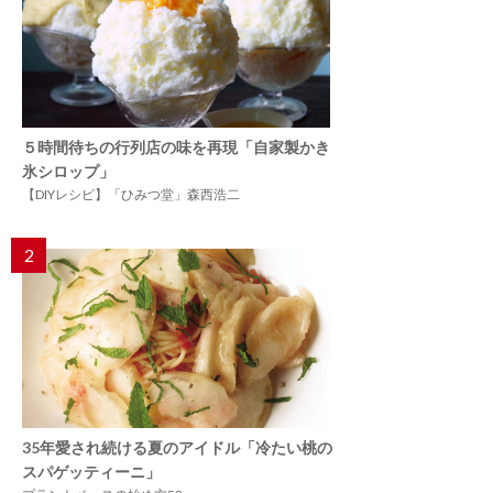
５時間待ちの行列店の味を再現「自家製かき
氷シロップ」
【DIYレシピ】「ひみつ堂」森西浩二
2
35年愛され続ける夏のアイドル「冷たい桃の
スパゲッティーニ」