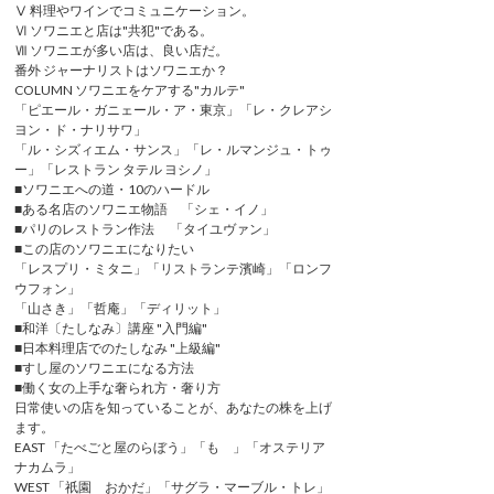
Ⅴ 料理やワインでコミュニケーション。
Ⅵ ソワニエと店は"共犯"である。
Ⅶ ソワニエが多い店は、良い店だ。
番外 ジャーナリストはソワニエか？
COLUMN ソワニエをケアする"カルテ"
「ピエール・ガニェール・ア・東京」「レ・クレアシ
ヨン・ド・ナリサワ」
「ル・シズィエム・サンス」「レ・ルマンジュ・トゥ
ー」「レストラン タテル ヨシノ」
■ソワニエへの道・10のハードル
■ある名店のソワニエ物語 「シェ・イノ」
■パリのレストラン作法 「タイユヴァン」
■この店のソワニエになりたい
「レスプリ・ミタニ」「リストランテ濱崎」「ロンフ
ウフォン」
「山さき」「哲庵」「ディリット」
■和洋〔たしなみ〕講座 "入門編"
■日本料理店でのたしなみ "上級編"
■すし屋のソワニエになる方法
■働く女の上手な奢られ方・奢り方
日常使いの店を知っていることが、あなたの株を上げ
ます。
EAST 「たべごと屋のらぼう」「もゝ」「オステリア
ナカムラ」
WEST 「祇園 おかだ」「サグラ・マーブル・トレ」