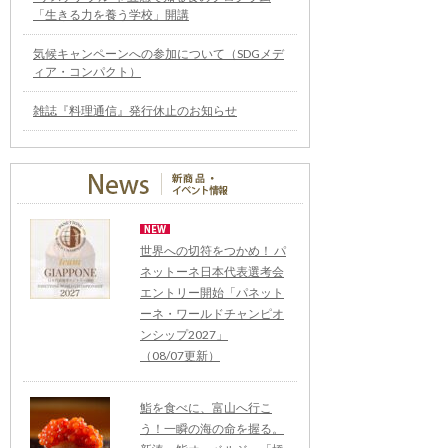
「生きる力を養う学校」開講
気候キャンペーンへの参加について（SDGメデ
ィア・コンパクト）
雑誌『料理通信』発行休止のお知らせ
世界への切符をつかめ！ パ
ネットーネ日本代表選考会
エントリー開始「パネット
ーネ・ワールドチャンピオ
ンシップ2027」
（08/07更新）
鮨を食べに、富山へ行こ
う！一瞬の海の命を握る。