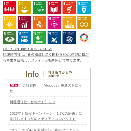
OUR CONTRIBUTION TO SDGs
料理通信社は、食の領域と深く関わるSDGs達成に繋が
る事業を目指し、メディア活動を続けて参ります。
「会社案内」「About us」更新のお知ら
せ
料理通信社 移転のお知らせ
2023年も気候キャンペーン「1.5℃の約束」に
参加します（SDGメディア・コンパクト）
“サステナブル”を五感で知る食のプログラム