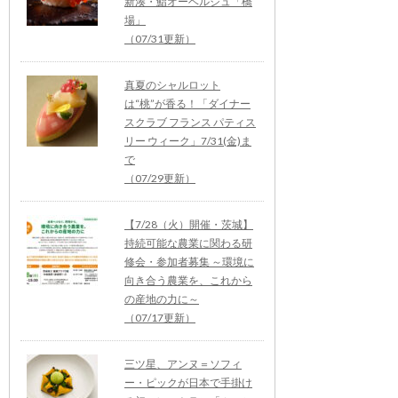
新湊・鮨オーベルジュ「橋
場」
（07/31更新）
真夏のシャルロット
は“桃”が香る！「ダイナー
スクラブ フランス パティス
リー ウィーク」7/31(金)ま
で
（07/29更新）
【7/28（火）開催・茨城】
持続可能な農業に関わる研
修会・参加者募集 ～環境に
向き合う農業を、これから
の産地の力に～
（07/17更新）
三ツ星、アンヌ＝ソフィ
ー・ピックが日本で手掛け