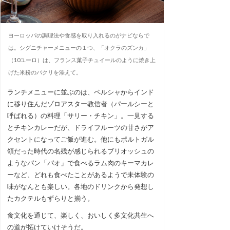
ヨーロッパの調理法や食感を取り入れるのがナビならで
は。シグニチャーメニューの１つ、「オクラのズンカ」
（10ユーロ）は、フランス菓子チュイールのように焼き上
げた米粉のバクリを添えて。
ランチメニューに並ぶのは、ペルシャからインド
に移り住んだゾロアスター教信者（パールシーと
呼ばれる）の料理「サリー・チキン」。一見する
とチキンカレーだが、ドライフルーツの甘さがア
クセントになってご飯が進む。他にもポルトガル
領だった時代の名残が感じられるブリオッシュの
ようなパン「パオ」で食べるラム肉のキーマカレ
ーなど、どれも食べたことがあるようで未体験の
味がなんとも楽しい。各地のドリンクから発想し
たカクテルもずらりと揃う。
食文化を通じて、楽しく、おいしく多文化共生へ
の道が拓けていけそうだ。