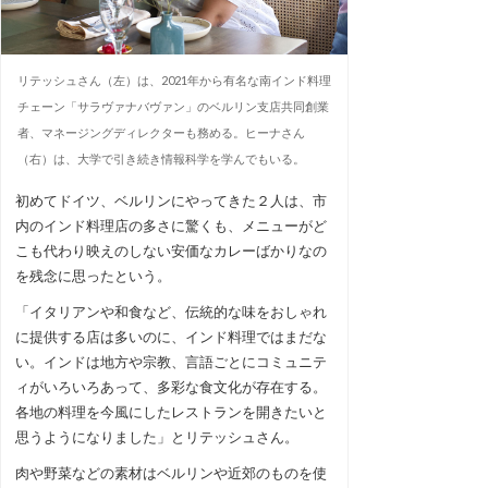
リテッシュさん（左）は、2021年から有名な南インド料理
チェーン「サラヴァナバヴァン」のベルリン支店共同創業
者、マネージングディレクターも務める。ヒーナさん
（右）は、大学で引き続き情報科学を学んでもいる。
初めてドイツ、ベルリンにやってきた２人は、市
内のインド料理店の多さに驚くも、メニューがど
こも代わり映えのしない安価なカレーばかりなの
を残念に思ったという。
「イタリアンや和食など、伝統的な味をおしゃれ
に提供する店は多いのに、インド料理ではまだな
い。インドは地方や宗教、言語ごとにコミュニテ
ィがいろいろあって、多彩な食文化が存在する。
各地の料理を今風にしたレストランを開きたいと
思うようになりました」とリテッシュさん。
肉や野菜などの素材はベルリンや近郊のものを使