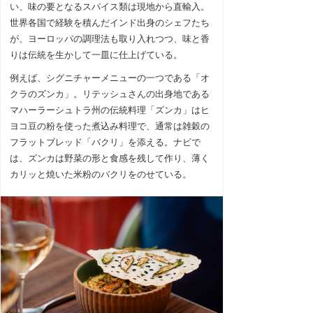
い、味の要となるスパイス類は現地から直輸入。
世界各国で経験を積んだインド出身のシェフたち
が、ヨーロッパの調理法も取り入れつつ、味と香
りは伝統を生かして一皿に仕上げている。
例えば、シグニチャーメニューの一つである「オ
クラのズンカ」。リテッシュさんの出身地である
マハーラーシュトラ州の伝統料理「ズンカ」はヒ
ヨコ豆の粉を使った煮込み料理で、通常は雑穀の
フラットブレッド「バクリ」を添える。ナビで
は、ズンカは野菜の形と食感を残して作り、薄く
カリッと焼いた米粉のバクリをのせている。