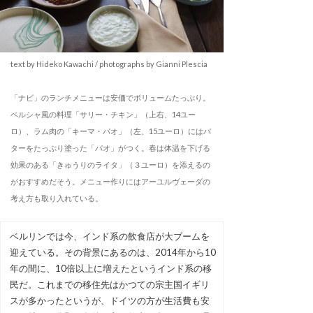
text by Hideko Kawachi / photographs by Gianni Plescia
「ナビ」のランチメニューは安価でボリュームたっぷり。
ペルシャ風の料理「サリー・チキン」（上右、14ユー
ロ）、ラム肉の「キーマ・パオ」（左、15ユーロ）にはバ
ターをたっぷり塗った「パオ」がつく。春は体温を下げる
効果のある「きゅうりのライタ」（３ユーロ）を添えるの
がおすすめだそう。メニュー作りにはアーユルヴェーダの
考え方も取り入れている。
ベルリンでは今、インド系の飲食店が大ブームを
迎えている。その背景にあるのは、2014年から10
年の間に、10倍以上に増えたというインド系の移
民だ。これまでの移住先はかつての宗主国イギリ
スが多かったというが、ドイツの方が生活費も安