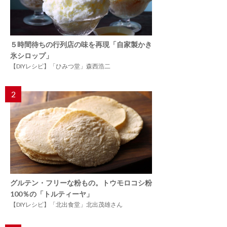
５時間待ちの行列店の味を再現「自家製かき
氷シロップ」
【DIYレシピ】「ひみつ堂」森西浩二
2
グルテン・フリーな粉もの。トウモロコシ粉
100％の「トルティーヤ」
【DIYレシピ】「北出食堂」北出茂雄さん