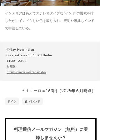
インテリアはあえてステレオタイプな“インド”の要素を排
したが、インドらしい色を取り入れ、照明や家具もインド
で特注している。
◎
Navi New Indian
Graefestrasse 83, 10967 Berlin
11:30～23:00
月曜休
https://www.wearenavi.de/
＊１ユーロ＝163円（2025年６月時点）
ドイツ
食トレンド
料理通信メールマガジン（無料）に登
録しませんか？