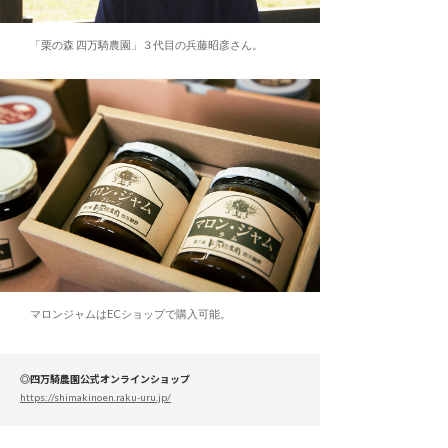
「栗の森 四万騎農園」３代目の兵藤昭彦さん。
マロンジャムはECショップで購入可能。
◎四万騎農園公式オンラインショップ
https://shimakinoen.raku-uru.jp/