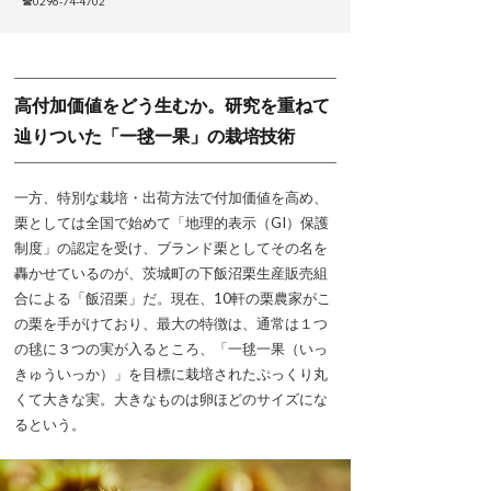
☎0296-74-4702
高付加価値をどう生むか。研究を重ねて
辿りついた「一毬一果」の栽培技術
一方、特別な栽培・出荷方法で付加価値を高め、
栗としては全国で始めて「地理的表示（GI）保護
制度」の認定を受け、ブランド栗としてその名を
轟かせているのが、茨城町の下飯沼栗生産販売組
合による「飯沼栗」だ。現在、10軒の栗農家がこ
の栗を手がけており、最大の特徴は、通常は１つ
の毬に３つの実が入るところ、「一毬一果（いっ
きゅういっか）」を目標に栽培されたぷっくり丸
くて大きな実。大きなものは卵ほどのサイズにな
るという。