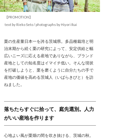
【PROMOTION】
text by Rieko Seto / photographs by Hiyori Ikai
栗の生産量日本一を誇る茨城県。多品種栽培と明
治末期から続く栗の研究によって、安定供給と幅
広いニーズに応える産地でありながら、ブランド
産地としての知名度はイマイチ低い。そんな現状
を打破しようと、栗を磨くように自分たちの手で
産地の価値を高める茨城人（いばらきびと）を訪
ねました。
落ちたらすぐに拾って、庭先選別。人力
がいい産地を作ります
心地よい風が栗畑の間を吹き抜ける、茨城の秋。