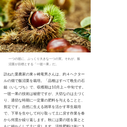
一つの毬に、ぷっくり大きな一つの実。それが、飯
沼栗が目標とする「一毬一果」だ。
訪ねた栗農家の東ヶ崎竜男さんは、約４ヘクター
ルの畑で飯沼栗を栽培。「品種はすべて晩生の石
鎚（いしづち）で、収穫期は10月上～中旬です。
一毬一果の技術は秘密ですが、大切なのは土づく
り、適切な時期に一定量の肥料を与えることと、
剪定です。自然に生える雑草を活かす草生栽培
で、下草を生やして刈り取って土に戻す作業を春
から何度か繰り返します。秋には栗の毬を葉とと
もに細かくして土に戻します。活性肥料は年に３