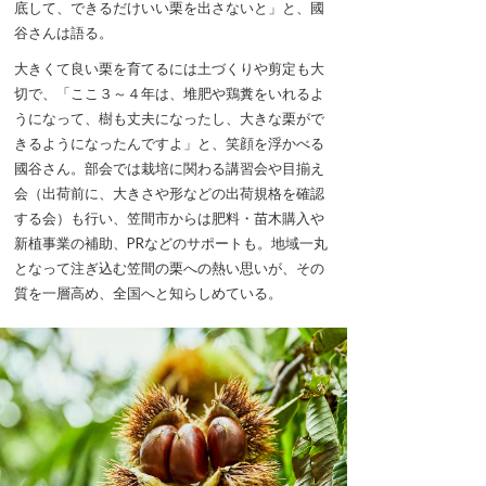
底して、できるだけいい栗を出さないと」と、國
谷さんは語る。
大きくて良い栗を育てるには土づくりや剪定も大
切で、「ここ３～４年は、堆肥や鶏糞をいれるよ
うになって、樹も丈夫になったし、大きな栗がで
きるようになったんですよ」と、笑顔を浮かべる
國谷さん。部会では栽培に関わる講習会や目揃え
会（出荷前に、大きさや形などの出荷規格を確認
する会）も行い、笠間市からは肥料・苗木購入や
新植事業の補助、PRなどのサポートも。地域一丸
となって注ぎ込む笠間の栗への熱い思いが、その
質を一層高め、全国へと知らしめている。