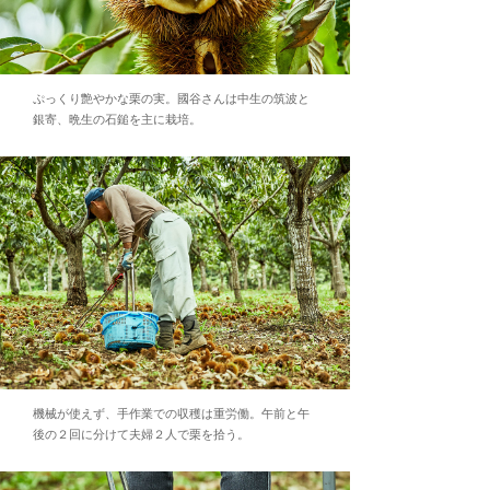
ぷっくり艶やかな栗の実。國谷さんは中生の筑波と
銀寄、晩生の石鎚を主に栽培。
機械が使えず、手作業での収穫は重労働。午前と午
後の２回に分けて夫婦２人で栗を拾う。