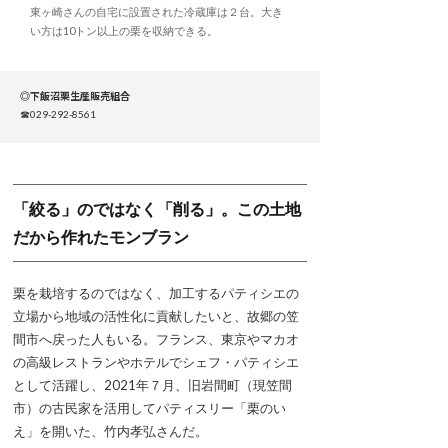
東ヶ崎さんの自宅に設置された冷蔵庫は２台。大き
い方は10トン以上の栗を収納できる。
◎下飯沼栗生産販売組合
☎029-292-8561
「絞る」のではなく「削る」。この土地
だから作れたモンブラン
栗を栽培するのではなく、加工するパティシエの
立場から地域の活性化に貢献したいと、故郷の笠
間市へ戻った人もいる。フランス、東京やマカオ
の高級レストランやホテルでシェフ・パティシエ
として活躍し、2021年７月、旧岩間町（現笠間
市）の古民家を活用してパティスリー「栗のい
え」を開いた、竹内孝弘さんだ。