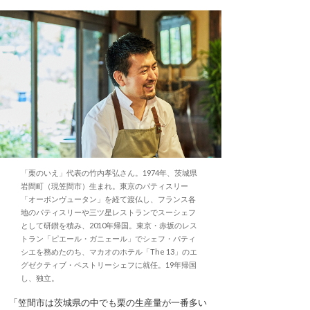
「栗のいえ」代表の竹内孝弘さん。1974年、茨城県
岩間町（現笠間市）生まれ。東京のパティスリー
「オーボンヴュータン」を経て渡仏し、フランス各
地のパティスリーや三ツ星レストランでスーシェフ
として研鑚を積み、2010年帰国。東京・赤坂のレス
トラン「ピエール・ガニェール」でシェフ・パティ
シエを務めたのち、マカオのホテル「The 13」のエ
グゼクティブ・ペストリーシェフに就任。19年帰国
し、独立。
「笠間市は茨城県の中でも栗の生産量が一番多い