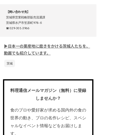
【問い合わせ先】
茨城県営業戦略部販売流通課
茨城県水戸市笠原町978-６
☎ 029-301-3966
▶日本一の栗産地に磨きをかける茨城人たちを、
動画でも紹介しています。
茨城
料理通信メールマガジン（無料）に登録
しませんか？
食のプロや愛好家が求める国内外の食の
世界の動き、プロの名作レシピ、スペシ
ャルなイベント情報などをお届けしま
す。