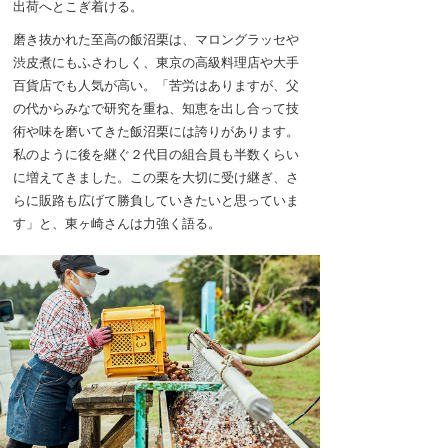
出荷へとこぎ着ける。
磨き抜かれた至高の飯沼栗は、マロングラッセや
渋皮煮にもふさわしく、東京の高級料理店や大手
百貨店でも人気が高い。「苦労はありますが、父
の代からみなで研究を重ね、知恵を出し合って技
術や味を磨いてきた飯沼栗には誇りがあります。
私のように後を継ぐ２代目の組合員も半数くらい
に増えてきました。この栗を大切に受け継ぎ、さ
らに販路も広げて勝負していきたいと思っていま
す」と、東ヶ崎さんは力強く語る。