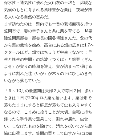
保水性・通気性に優れた火山灰の土壌と、温暖な
気候のもとに育まれる風味豊かな栗は、茨城が誇
る大いなる自然の恵みだ。
まず訪ねたのは、県内でも一番の栽培面積を持つ
笠間市で、妻の幸子さんと共に栗を育てる、JA常
陸笠間栗部会・部会長の國谷博隆さんだ。父の代
から栗の栽培を始め、高台にある畑の広さは1.7ヘ
クタールほど。畑ではちょうど中生（なかて：早
生と晩生の中間）の筑波（つくば）と銀寄（ぎん
よせ）が実りの時期を迎え、実が詰まって弾ける
ように割れた毬（いが）が木々の下にひしめき合
いながら落ちていた。
「９～10月の最盛期は夫婦２人で毎日２回、多い
ときは１日で200キロの栗を拾います。栗は畑で
落ちたままにすると鮮度が落ちて虫も入りやすく
なるので、こまめに拾うことが大切。自宅に持ち
帰ったら手作業で選果して、割れや腐れ、虫食
い、しなびたものを除けて、汚れを拭いてから農
協に出荷します。笠間の栗として出すからには徹