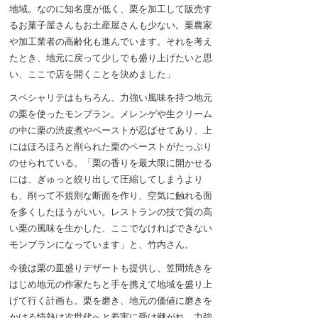
地域。なのに知名度が低く、栗を加工して販売す
るお菓子屋さんもお土産屋さんも少ない。栗農家
や加工業者の高齢化も進んでいます。それを考え
たとき、地元に戻って少しでも盛り上げたいと思
い、ここで店を開くことを決めました」
スペシャリテはもちろん、力強い風味を持つ地元
の栗を使ったモンブラン。メレンゲや生クリーム
の中に栗の渋皮煮やペーストが忍ばせてあり、上
にはほろほろと削られた栗のペーストがたっぷり
のせられている。「栗の香りを最大限に開かせる
には、ぎゅっと絞り出して圧縮してしまうより
も、削って不規則な断面を作り、空気に触れる面
を多くしたほうがいい。レストランの技で質の高
い栗の風味を生かした、ここでなければできない
モンブランになっています」と、竹内さん。
今後は栗の皿盛りデザートも提供し、笠間焼きを
はじめ地元の作家たちと手を携えて地域を盛り上
げて行く計画も。栗を磨き、地元の価値に磨きを
かける情熱は次世代へと着実に受け継がれ、力強