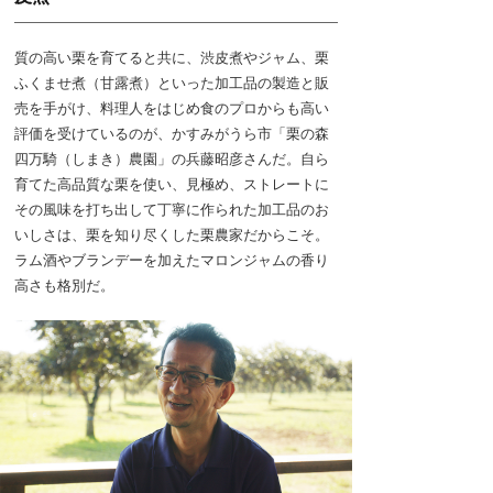
質の高い栗を育てると共に、渋皮煮やジャム、栗
ふくませ煮（甘露煮）といった加工品の製造と販
売を手がけ、料理人をはじめ食のプロからも高い
評価を受けているのが、かすみがうら市「栗の森
四万騎（しまき）農園」の兵藤昭彦さんだ。自ら
育てた高品質な栗を使い、見極め、ストレートに
その風味を打ち出して丁寧に作られた加工品のお
いしさは、栗を知り尽くした栗農家だからこそ。
ラム酒やブランデーを加えたマロンジャムの香り
高さも格別だ。