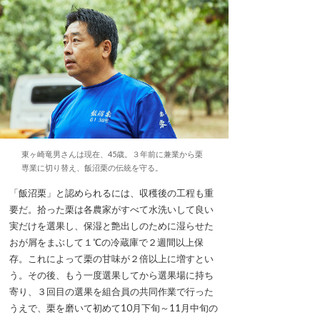
東ヶ崎竜男さんは現在、45歳。３年前に兼業から栗
専業に切り替え、飯沼栗の伝統を守る。
「飯沼栗」と認められるには、収穫後の工程も重
要だ。拾った栗は各農家がすべて水洗いして良い
実だけを選果し、保湿と艶出しのために湿らせた
おが屑をまぶして１℃の冷蔵庫で２週間以上保
存。これによって栗の甘味が２倍以上に増すとい
う。その後、もう一度選果してから選果場に持ち
寄り、３回目の選果を組合員の共同作業で行った
うえで、栗を磨いて初めて10月下旬～11月中旬の