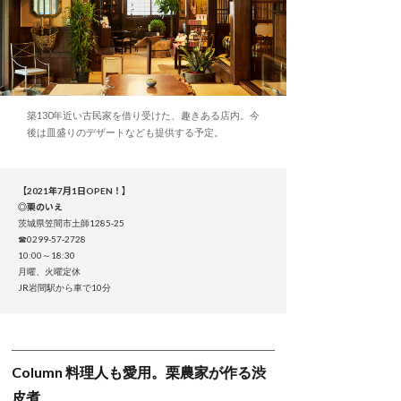
築130年近い古民家を借り受けた、趣きある店内。今
後は皿盛りのデザートなども提供する予定。
【2021年7月1日OPEN！】
◎栗のいえ
茨城県笠間市土師1285-25
☎0299-57-2728
10:00～18:30
月曜、火曜定休
JR岩間駅から車で10分
Column 料理人も愛用。栗農家が作る渋
皮煮