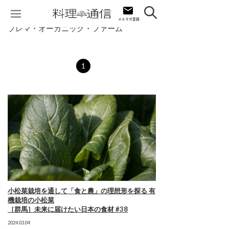
プレマ・オーガニック・ファーム
1
小松菜栽培を通して「食と農」の理想形を探る 有
機栽培の小松菜
［群馬］未来に届けたい日本の食材 #38
2024.03.04