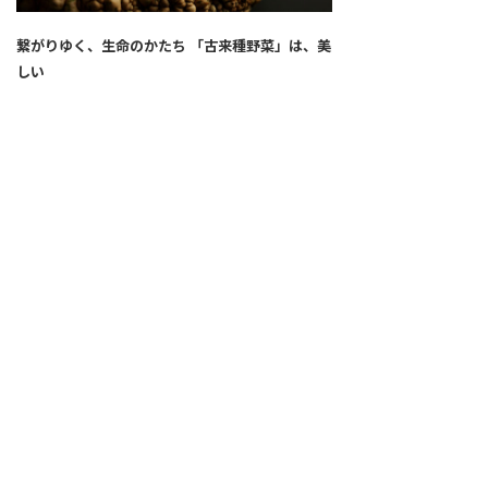
繋がりゆく、生命のかたち 「古来種野菜」は、美
しい
2026.04.02
SNS
ALL
FEATURE
新着記事
注目の動き
MOVEMENT
ワールドガストロノミー
PEOPLE
食のプロたち
未来のレストランへ
食の世界のスペシャリスト
COVID-19
料理人・パン職人・菓子職人