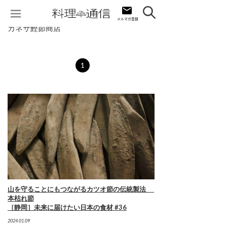
カネサ鰹節商店
1
山を守ることにもつながるカツオ節の伝統製法
本枯れ節
［静岡］未来に届けたい日本の食材 #36
2024.01.09