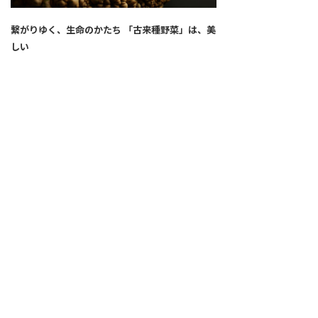
繋がりゆく、生命のかたち 「古来種野菜」は、美
しい
2026.04.02
SNS
ALL
FEATURE
新着記事
注目の動き
MOVEMENT
ワールドガストロノミー
PEOPLE
食のプロたち
未来のレストランへ
食の世界のスペシャリスト
COVID-19
料理人・パン職人・菓子職人