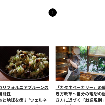
1
カリフォルニアプルーンの
「カタネベーカリー」の
可能性
き方改革～自分の理想の
体と地球を癒す “ウェルネ
き方に近づく「就業規則