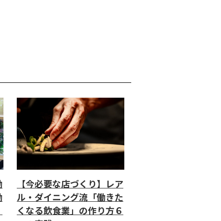
働
【今必要な店づくり】レア
働
ル・ダイニング流「働きた
」
くなる飲食業」の作り方６