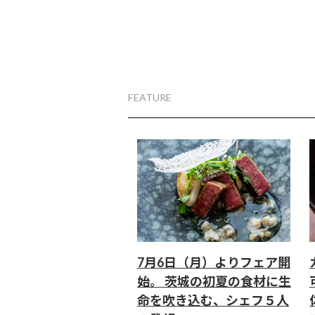
FEATURE
7月6日（月）よりフェア開
始。 茨城の初夏の食材に生
命を吹き込む、シェフ５人