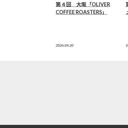
第４回 大阪「OLIVER
COFFEE ROASTERS」
2026.04.20
2