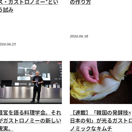
ス・ガストロノミー”とい
の作り方
う試み
2026.06.18
026.06.25
経営を語る料理学会。それ
【連載】「韓国の発酵技×
がガストロノミーの新しい
日本の旬」が光るガスト
現実。
ノミックなキムチ