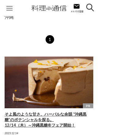
沖縄
1
PR
そよ風のような甘さ、ハーバルな余韻 “沖縄黒
糖”のポテンシャルを探る。
12/14（木）～沖縄黒糖®フェア開始！
2023.12.14