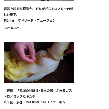
経営を語る料理学会。それがガストロノミーの新
しい現実。
第24 回 マドリード・フュージョン
2026.04.09
【連載】「韓国の発酵技×日本の旬」が光るガス
トロノミックなキムチ
第３回 京都「INA KIMUCHI（イナ キム
チ）」